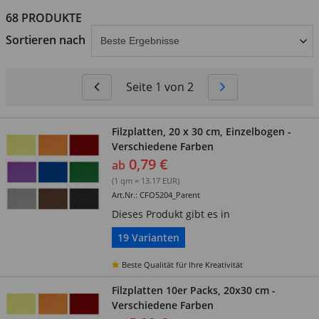
68 PRODUKTE
abschicken
Sortieren nach
Seite 1 von 2
Filzplatten, 20 x 30 cm, Einzelbogen -
Verschiedene Farben
0,79 €
ab
(1 qm = 13.17 EUR)
Art.Nr.: CFO5204_Parent
Dieses Produkt gibt es in
19 Varianten
Beste Qualität für Ihre Kreativität
Filzplatten 10er Packs, 20x30 cm -
Verschiedene Farben