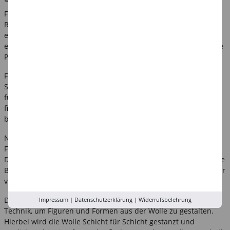
Filzen ist eine uralte Handwerkskunst, bei der aus Wolle durch
Reibung und Feuchtigkeit feste, textile Flächen und Objekte
entstehen. Für dieses kreative Hobby bietet Creativ-Discount
eine große Auswahl an Filzwolle und Filzmaterialien, um eigene
Projekte umzusetzen.
Filzwolle gibt es in verschiedenen Ausführungen, wie z.B. aus
Schaf- oder Alpakawolle und in vielen Farben. Creativ-Discount
führt eine breite Palette an Filzwollen. Für die Herstellung von
filzigen Accessoires wie Taschen, Schals oder Hüten bietet sich
besonders robuste und strapazierfähige Filzwolle an.
Neben Filzwolle sind auch Filzzubehör und Materialien wie
Filzplatten, Filznadeln und Filzroving im Angebot von Creativ-
Discount erhältlich. Filzplatten können z.B. als Basis für kreative
Basteleien dienen und lassen sich leicht zurechtschneiden oder
verarbeiten.
Die Verarbeitung von Filzroving mit einer Filznadel ist eine
Impressum
|
Datenschutzerklärung
|
Widerrufsbelehrung
Technik, um Figuren und Formen aus der Wolle zu gestalten.
Hierbei wird die Wolle Schicht für Schicht gestanzt und