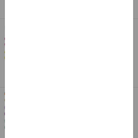
Art.Nr.: CCC45000
Entdecken Sie hier viele tolle Angebote
Filzwolle zum Strickfilzen, 50g, 50m,
Unifarben - Verschiedene Farbtöne
3,99 €
ab
(1 kg = 79.80 EUR)
Art.Nr.: CGR2613_Parent
Dieses Produkt gibt es in
20 Varianten
Top-Marken zu kleinen Preisen
Filzwolle zum Strickfilzen, 50g, 50m,
Color - Verschiedene Farbmixe
4,79 €
ab
(1 kg = 95.80 EUR)
Art.Nr.: CGR2614_Parent
Dieses Produkt gibt es in