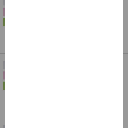
Packs - Verschiedene Farben
19,99 €
ab
(1 qm = 29.61 EUR)
Art.Nr.: CFO5103-5X_Parent
Dieses Produkt gibt es in
14 Varianten
Auswahl aus über 50.000 Produkten
Extra-Starker Bastelfilz, 45 x 70 cm,
Einzelbogen - Verschiedene Farben
9,99 €
ab
(1 qm = 31.71 EUR)
Art.Nr.: CFO5105_Parent
Dieses Produkt gibt es in
15 Varianten
Beste Qualität für Ihre Kreativität
Extra Starker Bastelfilz, 45 x 70 cm, 5er-