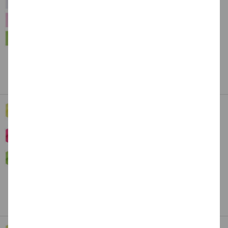
Packs - Verschiedene Farben
42,99 €
ab
(1 qm = 27.30 EUR)
Art.Nr.: CFO5105-5X_Parent
Dieses Produkt gibt es in
15 Varianten
Top-Preis-Leistungsverhältnis
Filzzuschnitt 100 x 45 cm - Verschiedene
Farben
4,99 €
ab
(1 qm = 9.98 EUR)
Art.Nr.: CFO5200-1M_Parent
Dieses Produkt gibt es in
20 Varianten
Kostenlose Lieferung ab
69,- EUR
innerhalb
Deutschlands -
Details
Filzrollen 5 m x 45 cm - Verschiedene