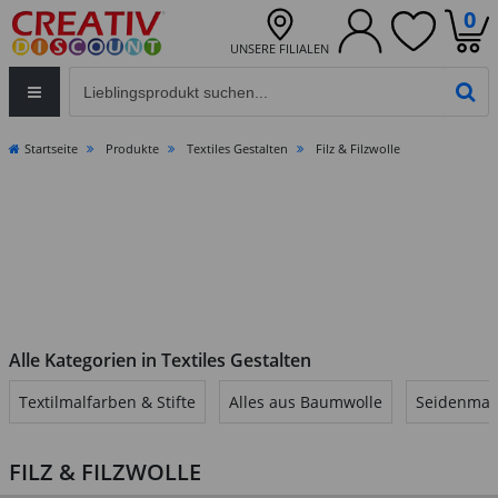
0
UNSERE FILIALEN
Eingabefeld für die Produktsuche im Header
PR
Startseite
Produkte
Textiles Gestalten
Filz & Filzwolle
Alle Kategorien in Textiles Gestalten
Textilmalfarben & Stifte
Alles aus Baumwolle
Seidenmal
FILZ & FILZWOLLE