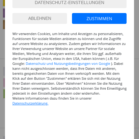
- Verschiedene Farben
29,99 €
ab
(1 qm = 14.39 EUR)
ZUSTIMMEN
Art.Nr.: CHF34320-5X_Parent
Dieses Produkt gibt es in
Wir verwenden Cookies, um Inhalte und Anzeigen zu personalisieren,
Funktionen für soziale Medien anbieten zu können und die Zugriffe
53 Varianten
auf unsere Website zu analysieren. Zudem geben wir Informationen zu
Ihrer Verwendung unserer Website an unsere Partner für soziale
Medien, Werbung und Analysen weiter, die ihren Sitz ggf. außerhalb
Entdecken Sie hier viele tolle Angebote
der Europäischen Union, etwa in den USA, haben können ( z.B. für
Google:
Datenschutz und Nutzungsbedingungen von Google
). Dabei
Extra-Starke Filzplatten, 30 x 45 cm,
kann nicht ausgeschlossen werden, dass Ihre Daten mit anderen,
Einzelbogen - Verschiedene Farben
bereits gespeicherten Daten von Ihnen verknüpft werden. Mit dem
4,79 €
Klick auf den Button "Zustimmen" erklären Sie sich mit der Nutzung
ab
Ihrer Daten einverstanden. Über "Ablehnen" können Sie die Nutzung
(1 qm = 33.26 EUR)
Ihrer Daten verweigern. Selbstverständlich können Sie Ihre Einwilligung
Art.Nr.: CFO5103_Parent
jederzeit in den Einstellungen ändern oder widerrufen.
Weitere Informationen dazu finden Sie in unserer
Dieses Produkt gibt es in
Datenschutzerklärung.
14 Varianten
Top-Marken zu kleinen Preisen
Extra-Starke Filzplatten, 30 x45 cm, 5er-