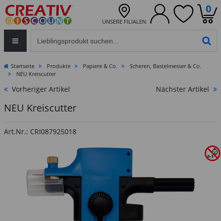
0
UNSERE FILIALEN
Eingabefeld für die Produktsuche im Header
PR
Startseite
Produkte
Papiere & Co.
Scheren, Bastelmesser & Co.
NEU Kreiscutter
Vorheriger Artikel
Nächster Artikel
NEU Kreiscutter
Art.Nr.: CRI087925018