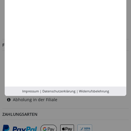
Über uns
Kontakt
Impressum
Jobs
FILIALEN
Düsseldorf
Köln
Rhein-Ruhr
Versand-Zentrale
Service
Impressum
|
Datenschutzerklärung
|
Widerrufsbelehrung
Abholung in der Filiale
ZAHLUNGSARTEN