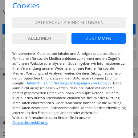
Cookies
MENGE
IN DEN WARENKORB
ZUSTIMMEN
ARTIKEL AUF WUNSCHLISTE SETZEN
Wir verwenden Cookies, um Inhalte und Anzeigen zu personalisieren,
SEITE DRUCKEN
Funktionen für soziale Medien anbieten zu können und die Zugriffe
auf unsere Website zu analysieren. Zudem geben wir Informationen zu
Ihrer Verwendung unserer Website an unsere Partner für soziale
Medien, Werbung und Analysen weiter, die ihren Sitz ggf. außerhalb
ARTIKEL MERKMALE & DETAILS
der Europäischen Union, etwa in den USA, haben können ( z.B. für
Google:
Datenschutz und Nutzungsbedingungen von Google
). Dabei
Geeignet zum Schneiden von Papier, Karton, Folie, Stoffe,
kann nicht ausgeschlossen werden, dass Ihre Daten mit anderen,
bereits gespeicherten Daten von Ihnen verknüpft werden. Mit dem
Leder, Vinyl, PVC usw.
Klick auf den Button "Zustimmen" erklären Sie sich mit der Nutzung
Skalierung für Kreise von 1 -15 cm Durchmesser
Ihrer Daten einverstanden. Über "Ablehnen" können Sie die Nutzung
Inklusive Schutzkappe
Ihrer Daten verweigern. Selbstverständlich können Sie Ihre Einwilligung
jederzeit in den Einstellungen ändern oder widerrufen.
Weitere Informationen dazu finden Sie in unserer
BESCHREIBUNG
Datenschutzerklärung.
Der Rico Design Kreis-Cutter funktioniert wie ein Zirkel, mit dem