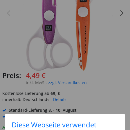
Preis:
4,49 €
inkl. MwSt.
zzgl. Versandkosten
Kostenlose Lieferung ab
69,-€
innerhalb Deutschlands -
Details
Standard-Lieferung
8. - 10. August
Premium
-Lieferung verfügbar
Diese Webseite verwendet
Auf Lager