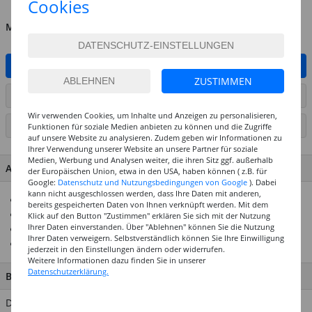
Cookies
MENGE
IN DEN WARENKORB
ZUSTIMMEN
ARTIKEL AUF WUNSCHLISTE SETZEN
Wir verwenden Cookies, um Inhalte und Anzeigen zu personalisieren,
SEITE DRUCKEN
Funktionen für soziale Medien anbieten zu können und die Zugriffe
auf unsere Website zu analysieren. Zudem geben wir Informationen zu
Ihrer Verwendung unserer Website an unsere Partner für soziale
Medien, Werbung und Analysen weiter, die ihren Sitz ggf. außerhalb
ARTIKEL MERKMALE & DETAILS
der Europäischen Union, etwa in den USA, haben können ( z.B. für
Google:
Datenschutz und Nutzungsbedingungen von Google
). Dabei
kann nicht ausgeschlossen werden, dass Ihre Daten mit anderen,
Zwei Konturenscheren im Set
bereits gespeicherten Daten von Ihnen verknüpft werden. Mit dem
Muster "zick-zack" und "antik groß"
Klick auf den Button "Zustimmen" erklären Sie sich mit der Nutzung
Ihrer Daten einverstanden. Über "Ablehnen" können Sie die Nutzung
Ideal für Bastelarbeiten wie Kartengestaltung
Ihrer Daten verweigern. Selbstverständlich können Sie Ihre Einwilligung
Verhindert bei Textilien Ausfransen
jederzeit in den Einstellungen ändern oder widerrufen.
Weitere Informationen dazu finden Sie in unserer
Datenschutzerklärung.
BESCHREIBUNG
Das Rico Design Konturenscheren Set enthält 2 Scheren, mit