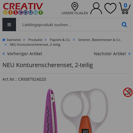
0
UNSERE FILIALEN
Eingabefeld für die Produktsuche im Header
PR
Startseite
Produkte
Papiere & Co.
Scheren, Bastelmesser & Co.
NEU Konturenscherenset, 2-teilig
Vorheriger Artikel
Nächster Artikel
NEU Konturenscherenset, 2-teilig
Art.Nr.: CRI087924020