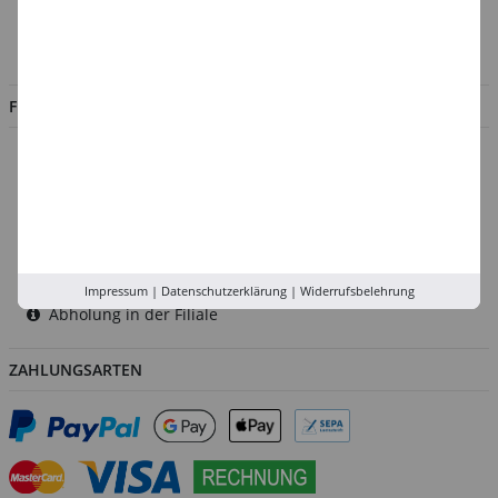
Impressum
Jobs
FILIALEN
Düsseldorf
Köln
Rhein-Ruhr
Versand-Zentrale
Service
Impressum
|
Datenschutzerklärung
|
Widerrufsbelehrung
Abholung in der Filiale
ZAHLUNGSARTEN