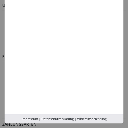
UNTERNEHMEN
Über uns
Kontakt
Impressum
Jobs
FILIALEN
Düsseldorf
Köln
Rhein-Ruhr
Versand-Zentrale
Service
Abholung in der Filiale
Impressum
|
Datenschutzerklärung
|
Widerrufsbelehrung
ZAHLUNGSARTEN