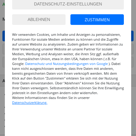
Auf Lager
MENGE
ZUSTIMMEN
Wir verwenden Cookies, um Inhalte und Anzeigen zu personalisieren,
IN DEN WARENKORB
Funktionen für soziale Medien anbieten zu können und die Zugriffe
auf unsere Website zu analysieren. Zudem geben wir Informationen zu
ARTIKEL AUF WUNSCHLISTE SETZEN
Ihrer Verwendung unserer Website an unsere Partner für soziale
Medien, Werbung und Analysen weiter, die ihren Sitz ggf. außerhalb
der Europäischen Union, etwa in den USA, haben können ( z.B. für
SEITE DRUCKEN
Google:
Datenschutz und Nutzungsbedingungen von Google
). Dabei
kann nicht ausgeschlossen werden, dass Ihre Daten mit anderen,
bereits gespeicherten Daten von Ihnen verknüpft werden. Mit dem
Klick auf den Button "Zustimmen" erklären Sie sich mit der Nutzung
ARTIKEL MERKMALE & DETAILS
Ihrer Daten einverstanden. Über "Ablehnen" können Sie die Nutzung
Ihrer Daten verweigern. Selbstverständlich können Sie Ihre Einwilligung
jederzeit in den Einstellungen ändern oder widerrufen.
Inhalt: Eckmaler Gr. 1/8", Eckmaler Gr. 1/4", Eckmaler Gr.
Weitere Informationen dazu finden Sie in unserer
3/8", Eckmaler Gr. 1/2"
Datenschutzerklärung.
Ideal für präzise Kanten und Ecken in Acryl- und Ölmalerei
Hohe Qualität und sorgfältige Verarbeitung
Exzellente Farbaufnahme und -abgabe
Ideal für Acryl-, Öl- und Aquarellfarben