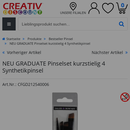
0
UNSERE FILIALEN
Eingabefeld für die Produktsuche im Header
PR
Startseite
Produkte
Bestseller Pinsel
NEU GRADUATE Pinselset kurzstielig 4 Synthetikpinsel
Vorheriger Artikel
Nächster Artikel
NEU GRADUATE Pinselset kurzstielig 4
Synthetikpinsel
Art.Nr.: CFGD212540006