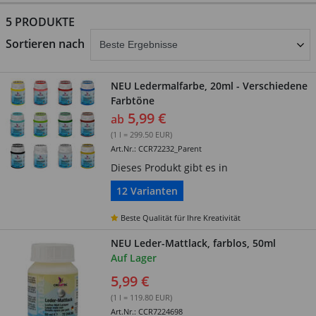
5 PRODUKTE
abschicken
Sortieren nach
NEU Ledermalfarbe, 20ml - Verschiedene
Farbtöne
5,99 €
ab
(1 l = 299.50 EUR)
Art.Nr.: CCR72232_Parent
Dieses Produkt gibt es in
12 Varianten
Beste Qualität für Ihre Kreativität
NEU Leder-Mattlack, farblos, 50ml
Auf Lager
5,99 €
(1 l = 119.80 EUR)
Art.Nr.: CCR7224698