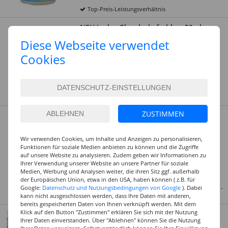
Top-Preis-Leistungsverhältnis
NEU Leder-Glanzlack, farblos, 50ml
Auf Lager
Diese Webseite verwendet
5,99 €
Cookies
(1 l = 119.80 EUR)
Art.Nr.: CCR7224699
Kostenlose Lieferung ab
69,- EUR
innerhalb
Deutschlands -
Details
ZUSTIMMEN
NEU Lederreste, naturfarben sortiert,
1000 g
Auf Lager
Wir verwenden Cookies, um Inhalte und Anzeigen zu personalisieren,
Funktionen für soziale Medien anbieten zu können und die Zugriffe
9,99 €
auf unsere Website zu analysieren. Zudem geben wir Informationen zu
Ihrer Verwendung unserer Website an unsere Partner für soziale
(1 kg = 9.99 EUR)
Medien, Werbung und Analysen weiter, die ihren Sitz ggf. außerhalb
Art.Nr.: CCR65550
der Europäischen Union, etwa in den USA, haben können ( z.B. für
Standard-Lieferung,
Premium
-Lieferung möglich 1-
Google:
Datenschutz und Nutzungsbedingungen von Google
). Dabei
2 Tage innerhalb Deutschlands
kann nicht ausgeschlossen werden, dass Ihre Daten mit anderen,
bereits gespeicherten Daten von Ihnen verknüpft werden. Mit dem
Klick auf den Button "Zustimmen" erklären Sie sich mit der Nutzung
Lederfarbe / Sprühfarbe für Leder, 150
Ihrer Daten einverstanden. Über "Ablehnen" können Sie die Nutzung
ml - Verschiedene Farbtöne