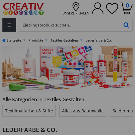
0
UNSERE FILIALEN
Eingabefeld für die Produktsuche im Header
PR
Startseite
Produkte
Textiles Gestalten
Lederfarbe & Co.
Alle Kategorien in Textiles Gestalten
Textilmalfarben & Stifte
Alles aus Baumwolle
Seidenmal
LEDERFARBE & CO.