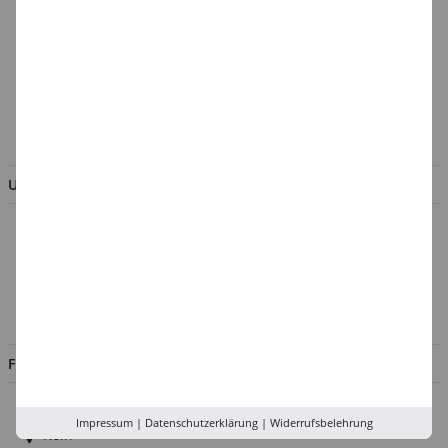
Cookie-Einstellungen
Batterieentsorgung &
Verpackungsverordnung
AGB & Kundeninformation
BESTELLUNG WIDERRUFEN
UNTERNEHMEN
Über uns
Kontakt
Impressum
Jobs
FILIALEN
Düsseldorf
Impressum
|
Datenschutzerklärung
|
Widerrufsbelehrung
Köln