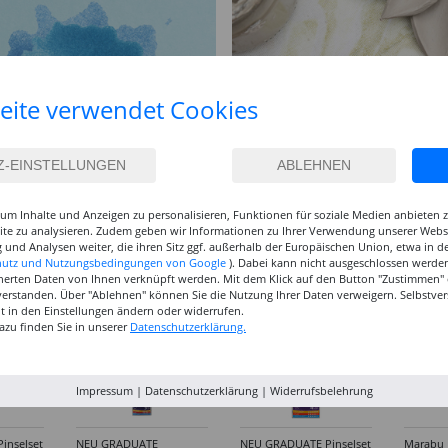
eite verwendet Cookies
um Inhalte und Anzeigen zu personalisieren, Funktionen für soziale Medien anbieten
site zu analysieren. Zudem geben wir Informationen zu Ihrer Verwendung unserer Websi
 und Analysen weiter, die ihren Sitz ggf. außerhalb der Europäischen Union, etwa in 
hutz und Nutzungsbedingungen von Google
). Dabei kann nicht ausgeschlossen werden
herten Daten von Ihnen verknüpft werden. Mit dem Klick auf den Button "Zustimmen" er
verstanden. Über "Ablehnen" können Sie die Nutzung Ihrer Daten verweigern. Selbstver
eit in den Einstellungen ändern oder widerrufen.
azu finden Sie in unserer
Datenschutzerklärung.
Impressum
|
Datenschutzerklärung
|
Widerrufsbelehrung
inselset
NEU GRADUATE
NEU GRADUATE Pinselset
Marabu P