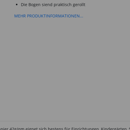
Die Bogen siend praktisch gerollt
MEHR PRODUKTINFORMATIONEN...
ier 42g/qm eignet sich bestens für Einrichtungen, Kindergärten, S