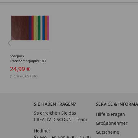
Sparpack
Transparentpapier 100
Bg. farbig sortiert
24,99 €
(1 qm = 0.65 EUR)
SIE HABEN FRAGEN?
SERVICE & INFORM
So erreichen Sie das
Hilfe & Fragen
CREATIV-DISCOUNT-Team
Großabnehmer
Hotline:
Gutscheine
Mo. - Fr. von 8.00 - 17.00