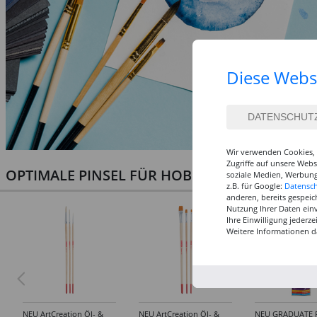
Diese Webs
Wir verwenden Cookies, 
Zugriffe auf unsere Web
OPTIMALE PINSEL FÜR HOBBY & KUNST
soziale Medien, Werbung
z.B. für Google:
Datensc
anderen, bereits gespeic
Nutzung Ihrer Daten ein
Ihre Einwilligung jederz
Weitere Informationen d
NEU ArtCreation Öl- &
NEU ArtCreation Öl- &
NEU GRADUATE P