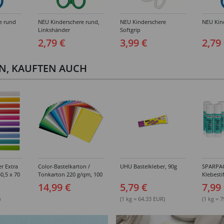
e rund
NEU Kinderschere rund,
NEU Kinderschere
NEU Kind
Linkshänder
Softgrip
2,79 €
3,99 €
2,79
EN, KAUFTEN AUCH
r Extra
Color-Bastelkarton /
UHU Bastelkleber, 90g
SPARPAC
0,5 x 70
Tonkarton 220 g/qm, 100
Klebesti
ne
Blatt, DIN A4 -
10g
14,99 €
5,79 €
7,99
Verschiedene Farbtöne
)
(1 kg = 64.33 EUR)
(1 kg = 