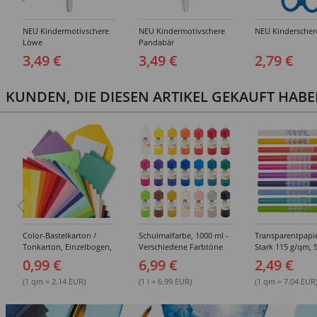
NEU Kindermotivschere
NEU Kindermotivschere
NEU Kinderscher
Löwe
Pandabär
3,49 €
3,49 €
2,79 €
KUNDEN, DIE DIESEN ARTIKEL GEKAUFT HAB
Color-Bastelkarton /
Schulmalfarbe, 1000 ml -
Transparentpapie
Tonkarton, Einzelbogen,
Verschiedene Farbtöne
Stark 115 g/qm, 5
220 g/qm, 50x70 cm -
cm - Verschiede
0,99 €
6,99 €
2,49 €
Verschiedene Farbtöne
Farben &
Packungsgrößen
(1 qm = 2.14 EUR)
(1 l = 6.99 EUR)
(1 qm = 7.04 EUR