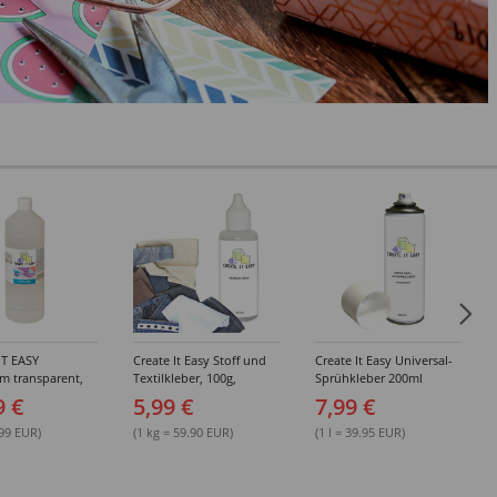
IT EASY
Create It Easy Stoff und
Create It Easy Universal-
im transparent,
Textilkleber, 100g,
Sprühkleber 200ml
sungsmittel,
Kunststoffflasche mit
(permanent)
9 €
5,99 €
7,99 €
Maldüse
.99 EUR)
(1 kg = 59.90 EUR)
(1 l = 39.95 EUR)