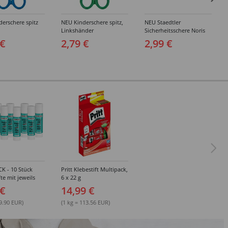
erschere spitz
NEU Kinderschere spitz,
NEU Staedtler
Linkshänder
Sicherheitsschere Noris
Junior
 €
2,79 €
2,99 €
K - 10 Stück
Pritt Klebestift Multipack,
fte mit jeweils
6 x 22 g
 €
14,99 €
79.90 EUR)
(1 kg = 113.56 EUR)