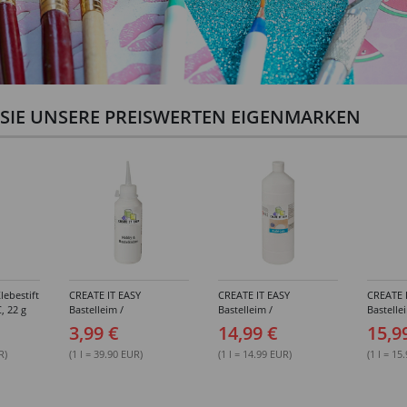
N SIE UNSERE PREISWERTEN EIGENMARKEN
lebestift
CREATE IT EASY
CREATE IT EASY
CREATE 
, 22 g
Bastelleim /
Bastelleim /
Bastelle
Buchbinderleim, 100 ml
Buchbinderleim, 1000 ml
ohne Lö
3,99 €
14,99 €
15,9
1000 ml
R)
(1 l = 39.90 EUR)
(1 l = 14.99 EUR)
(1 l = 15