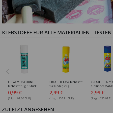
KLEBSTOFFE FÜR ALLE MATERIALIEN - TESTE
CREATIV DISCOUNT
CREATE IT EASY Klebestift
CREATE IT EASY K
Klebestift 10g, 1 Stück
für Kinder, 22 g
für Kinder MAGIC
0,99 €
2,99 €
2,99 €
(1 kg = 99.00 EUR)
(1 kg = 135.91 EUR)
(1 kg = 135.91 EU
ZULETZT ANGESEHEN