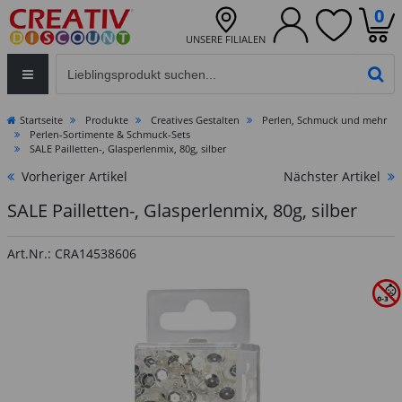
0
UNSERE FILIALEN
Eingabefeld für die Produktsuche im Header
PR
Startseite
Produkte
Creatives Gestalten
Perlen, Schmuck und mehr
Perlen-Sortimente & Schmuck-Sets
SALE Pailletten-, Glasperlenmix, 80g, silber
Vorheriger Artikel
Nächster Artikel
SALE Pailletten-, Glasperlenmix, 80g, silber
Art.Nr.: CRA14538606