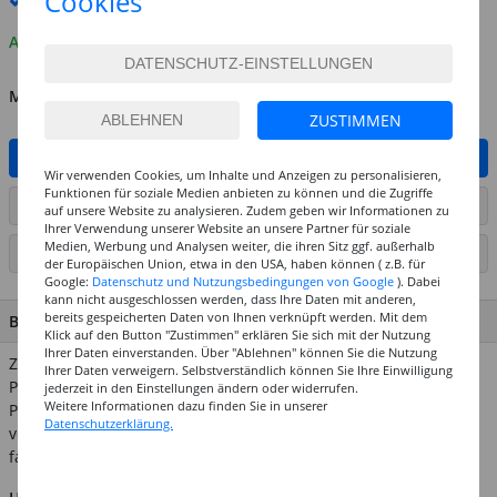
Cookies
Premium
-Lieferung verfügbar
Auf Lager
MENGE
ZUSTIMMEN
IN DEN WARENKORB
Wir verwenden Cookies, um Inhalte und Anzeigen zu personalisieren,
Funktionen für soziale Medien anbieten zu können und die Zugriffe
ARTIKEL AUF WUNSCHLISTE SETZEN
auf unsere Website zu analysieren. Zudem geben wir Informationen zu
Ihrer Verwendung unserer Website an unsere Partner für soziale
Medien, Werbung und Analysen weiter, die ihren Sitz ggf. außerhalb
SEITE DRUCKEN
der Europäischen Union, etwa in den USA, haben können ( z.B. für
Google:
Datenschutz und Nutzungsbedingungen von Google
). Dabei
kann nicht ausgeschlossen werden, dass Ihre Daten mit anderen,
bereits gespeicherten Daten von Ihnen verknüpft werden. Mit dem
BESCHREIBUNG
Klick auf den Button "Zustimmen" erklären Sie sich mit der Nutzung
Ihrer Daten einverstanden. Über "Ablehnen" können Sie die Nutzung
Zauberhafte filigrane Drahtdekohänger Das Auffädeln der
Ihrer Daten verweigern. Selbstverständlich können Sie Ihre Einwilligung
Pailetten und Rocailles auf den Spezialdraht gelingt mit der
jederzeit in den Einstellungen ändern oder widerrufen.
Weitere Informationen dazu finden Sie in unserer
Perlenmühle mühelos und schnell. Anschließend wird der so
Datenschutzerklärung.
verzierte Draht um die Formen gewickelt. Kleine Anhänger und
farblich passende Bänder setzen zusätzliche Akzente.