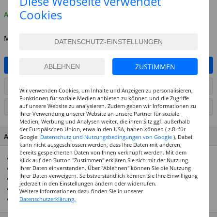
Diese Webseite verwendet
Cookies
Auf Lager
MENGE
IN DEN WARENKORB
ZUSTIMMEN
ARTIKEL AUF WUNSCHLISTE SETZEN
Wir verwenden Cookies, um Inhalte und Anzeigen zu personalisieren,
Funktionen für soziale Medien anbieten zu können und die Zugriffe
auf unsere Website zu analysieren. Zudem geben wir Informationen zu
SEITE DRUCKEN
Ihrer Verwendung unserer Website an unsere Partner für soziale
Medien, Werbung und Analysen weiter, die ihren Sitz ggf. außerhalb
der Europäischen Union, etwa in den USA, haben können ( z.B. für
ARTIKEL MERKMALE & DETAILS
Google:
Datenschutz und Nutzungsbedingungen von Google
). Dabei
kann nicht ausgeschlossen werden, dass Ihre Daten mit anderen,
bereits gespeicherten Daten von Ihnen verknüpft werden. Mit dem
Edel schimmernde Glasperlen
Klick auf den Button "Zustimmen" erklären Sie sich mit der Nutzung
Ihrer Daten einverstanden. Über "Ablehnen" können Sie die Nutzung
Ideal für Armbänder und Ketten
Ihrer Daten verweigern. Selbstverständlich können Sie Ihre Einwilligung
Verschiedene Farben und Größen erhältlich
jederzeit in den Einstellungen ändern oder widerrufen.
Durchmesser: 4 mm
Weitere Informationen dazu finden Sie in unserer
Inhalt: 100 Stück
Datenschutzerklärung.