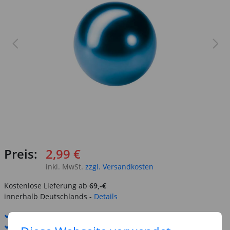
Preis:
2,99 €
inkl. MwSt.
zzgl. Versandkosten
Kostenlose Lieferung ab
69,-€
innerhalb Deutschlands -
Details
Standard-Lieferung
11. - 12. August
Premium
-Lieferung verfügbar