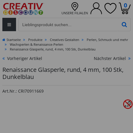
0
UNSERE FILIALEN
Eingabefeld für die Produktsuche im Header
PR
Startseite
Produkte
Creatives Gestalten
Perlen, Schmuck und mehr
Wachsperlen & Renaissance-Perlen
Renaissance Glasperle, rund, 4 mm, 100 Stk, Dunkelblau
Vorheriger Artikel
Nächster Artikel
Renaissance Glasperle, rund, 4 mm, 100 Stk,
Dunkelblau
Art.Nr.: CRI70911669