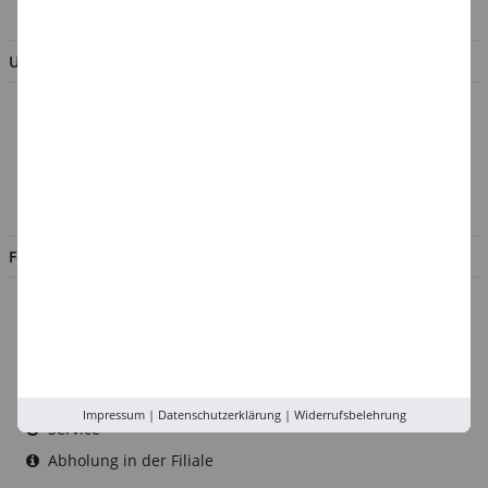
BESTELLUNG WIDERRUFEN
UNTERNEHMEN
Über uns
Kontakt
Impressum
Jobs
FILIALEN
Düsseldorf
Köln
Rhein-Ruhr
Versand-Zentrale
Impressum
|
Datenschutzerklärung
|
Widerrufsbelehrung
Service
Abholung in der Filiale