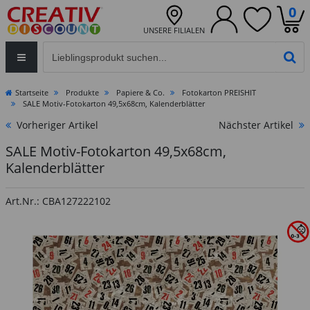
0
UNSERE FILIALEN
Eingabefeld für die Produktsuche im Header
PR
Startseite
Produkte
Papiere & Co.
Fotokarton PREISHIT
SALE Motiv-Fotokarton 49,5x68cm, Kalenderblätter
Vorheriger Artikel
Nächster Artikel
SALE Motiv-Fotokarton 49,5x68cm,
Kalenderblätter
Art.Nr.: CBA127222102