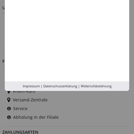
UNTERNEHMEN
Über uns
Kontakt
Impressum
Jobs
FILIALEN
Düsseldorf
Köln
Impressum
|
Datenschutzerklärung
|
Widerrufsbelehrung
Rhein-Ruhr
Versand-Zentrale
Service
Abholung in der Filiale
ZAHLUNGSARTEN