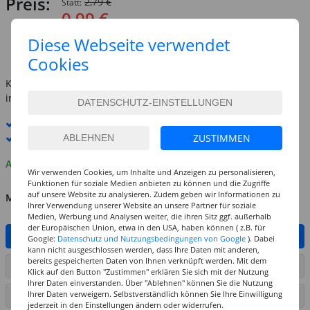
Preis:
2,79 €
Statt:
0,99 €
(1 qm = 5.85 EUR)
Diese Webseite verwendet
inkl. MwSt.
zzgl. Versandkosten
Cookies
Kostenlose Lieferung ab
69,-€
innerhalb Deutschlands -
Details
Standard-Lieferung
8. - 10. August
Premium
-Lieferung verfügbar
ZUSTIMMEN
Auf Lager
Wir verwenden Cookies, um Inhalte und Anzeigen zu personalisieren,
Funktionen für soziale Medien anbieten zu können und die Zugriffe
auf unsere Website zu analysieren. Zudem geben wir Informationen zu
MENGE
Ihrer Verwendung unserer Website an unsere Partner für soziale
Medien, Werbung und Analysen weiter, die ihren Sitz ggf. außerhalb
der Europäischen Union, etwa in den USA, haben können ( z.B. für
IN DEN WARENKORB
Google:
Datenschutz und Nutzungsbedingungen von Google
). Dabei
kann nicht ausgeschlossen werden, dass Ihre Daten mit anderen,
bereits gespeicherten Daten von Ihnen verknüpft werden. Mit dem
ARTIKEL AUF WUNSCHLISTE SETZEN
Klick auf den Button "Zustimmen" erklären Sie sich mit der Nutzung
Ihrer Daten einverstanden. Über "Ablehnen" können Sie die Nutzung
Ihrer Daten verweigern. Selbstverständlich können Sie Ihre Einwilligung
SEITE DRUCKEN
jederzeit in den Einstellungen ändern oder widerrufen.