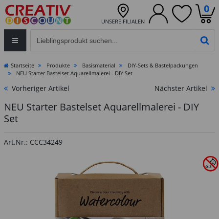
0
UNSERE FILIALEN
Eingabefeld für die Produktsuche im Header
PR
Startseite
Produkte
Basismaterial
DIY-Sets & Bastelpackungen
NEU Starter Bastelset Aquarellmalerei - DIY Set
Vorheriger Artikel
Nächster Artikel
NEU Starter Bastelset Aquarellmalerei - DIY
Set
Art.Nr.: CCC34249