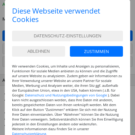
Auf Lager
Diese Webseite verwendet
Cookies
MENGE
IN DEN WARENKORB
ARTIKEL AUF WUNSCHLISTE SETZEN
ZUSTIMMEN
SEITE DRUCKEN
Wir verwenden Cookies, um Inhalte und Anzeigen zu personalisieren,
Funktionen für soziale Medien anbieten zu können und die Zugriffe
auf unsere Website zu analysieren. Zudem geben wir Informationen zu
ARTIKEL MERKMALE & DETAILS
Ihrer Verwendung unserer Website an unsere Partner für soziale
Medien, Werbung und Analysen weiter, die ihren Sitz ggf. außerhalb
der Europäischen Union, etwa in den USA, haben können ( z.B. für
Tolles Starterset zum Thema Aquarellmalerei
Google:
Datenschutz und Nutzungsbedingungen von Google
). Dabei
Enthält alle Materialien und Anleitungen, die man dafür
kann nicht ausgeschlossen werden, dass Ihre Daten mit anderen,
bereits gespeicherten Daten von Ihnen verknüpft werden. Mit dem
benötigt
Klick auf den Button "Zustimmen" erklären Sie sich mit der Nutzung
Auch als Geschenkidee geeignet
Ihrer Daten einverstanden. Über "Ablehnen" können Sie die Nutzung
Passende Anleitungen und Lernvideos per QR-Code
Ihrer Daten verweigern. Selbstverständlich können Sie Ihre Einwilligung
jederzeit in den Einstellungen ändern oder widerrufen.
Inhalt: Art Aqua flüssige Aquarellfarben halber Topf in 12
Weitere Informationen dazu finden Sie in unserer
Farben, Aquarellblock mit 20 Seiten plus Pinsel
Datenschutzerklärung.