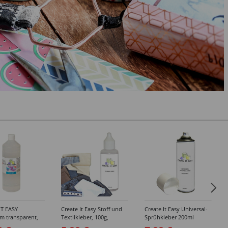
IT EASY
Create It Easy Stoff und
Create It Easy Universal-
im transparent,
Textilkleber, 100g,
Sprühkleber 200ml
sungsmittel,
Kunststoffflasche mit
(permanent)