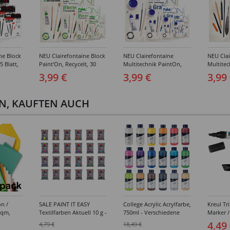
ne Block
NEU Clairefontaine Block
NEU Clairefontaine
NEU Clai
5 Blatt,
Paint'On, Recycelt, 30
Multitechnik PaintOn,
Multitec
hiedene
Blatt, 250g/qm -
mit zwei Körnungen,
mit leic
3,99 €
3,99 €
3,99
Verschiedene Größen
geleimt 250g/qm, 20
geleimt 
Blatt, weiß -
Blatt, ex
Verschiedene Größen
Verschi
EN, KAUFTEN AUCH
on /
SALE PAINT IT EASY
College Acrylic Acrylfarbe,
Kreul Tri
/qm,
Textilfarben Aktuell 10 g -
750ml - Verschiedene
Marker / 
en -
Verschiedene Farben
Farbtöne
Keilspit
4,49
4,79 €
18,49 €
rbtöne
Verschi