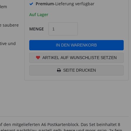
Premium
-Lieferung verfügbar
 dem
Auf Lager
ne saubere
MENGE
tive und
IN DEN WARENKORB
ARTIKEL AUF WUNSCHLISTE SETZEN
SEITE DRUCKEN
 den mitgelieferten A6 Postkartenblock. Das Set beinhaltet 8
elegant-nachtblau, pastell-gelb, beere und moos-grün. 2x fein