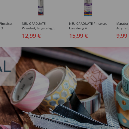
inselset
NEU GRADUATE
NEU GRADUATE Pinselset
Marabu P
, 3
Pinselset, langsteilig, 3
kurzstielig 4
Acrylfarb
Synthetikpinsel
Synthetikpinsel
12,99 €
15,99 €
9,99