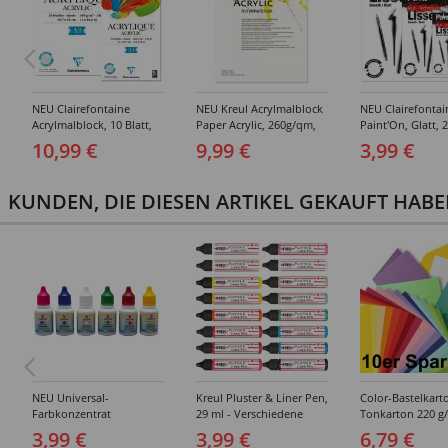
NEU Clairefontaine
NEU Kreul Acrylmalblock
NEU Clairefontai
Acrylmalblock, 10 Blatt,
Paper Acrylic, 260g/qm,
Paint'On, Glatt, 2
360g/qm - Verschiedene
10 Blatt - Verschiedene
250g/qm - Versc
10,99 €
9,99 €
3,99 €
Größen
Größen
Größen
KUNDEN, DIE DIESEN ARTIKEL GEKAUFT HAB
NEU Universal-
Kreul Pluster & Liner Pen,
Color-Bastelkart
Farbkonzentrat
29 ml - Verschiedene
Tonkarton 220 g
wasserverdünnbar -
Farbtöne
50x70 cm, 10 Bog
3,99 €
3,99 €
6,79 €
Verschiedene Farbtöne
Verschiedene Fa