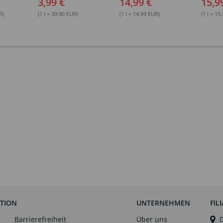
3,99 €
14,99 €
15,9
1000 ml
R)
(1 l = 39.90 EUR)
(1 l = 14.99 EUR)
(1 l = 15
ATION
UNTERNEHMEN
FIL
Barrierefreiheit
Über uns