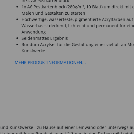
inkl. A6 Postkartenblock
1x A6 Postkartenblock (280g/m², 10 Blatt) um direkt mit
Malen und Gestalten zu starten
Hochwertige, wasserfeste, pigmentierte Acrylfarben auf
Wasserbasis; deckend, lichtecht und permanent für ei
Anwendung
Seidenmattes Ergebnis
Rundum Acrylset für die Gestaltung einer vielfalt an Mo
Kunstwerke
MEHR PRODUKTINFORMATIONEN...
ve und Kunstwerke - zu Hause auf einer Leinwand oder unterwegs auf
it einer mittleren Rundspitze mit 2-3 mm in den Farben mild mint, 