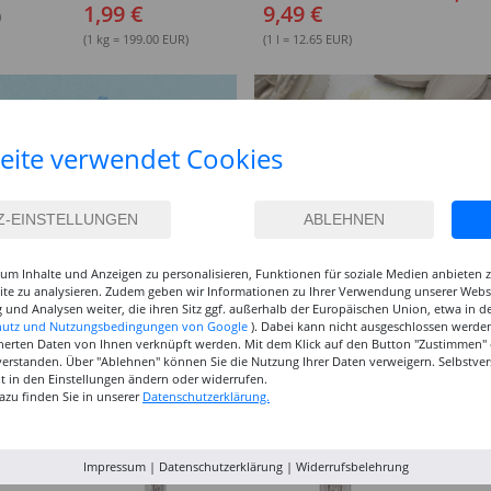
1,99 €
9,49 €
)
(1 kg = 199.00 EUR)
(1 l = 12.65 EUR)
eite verwendet Cookies
um Inhalte und Anzeigen zu personalisieren, Funktionen für soziale Medien anbieten
site zu analysieren. Zudem geben wir Informationen zu Ihrer Verwendung unserer Websi
 und Analysen weiter, die ihren Sitz ggf. außerhalb der Europäischen Union, etwa in 
hutz und Nutzungsbedingungen von Google
). Dabei kann nicht ausgeschlossen werden
herten Daten von Ihnen verknüpft werden. Mit dem Klick auf den Button "Zustimmen" er
verstanden. Über "Ablehnen" können Sie die Nutzung Ihrer Daten verweigern. Selbstver
eit in den Einstellungen ändern oder widerrufen.
azu finden Sie in unserer
Datenschutzerklärung.
Impressum
|
Datenschutzerklärung
|
Widerrufsbelehrung