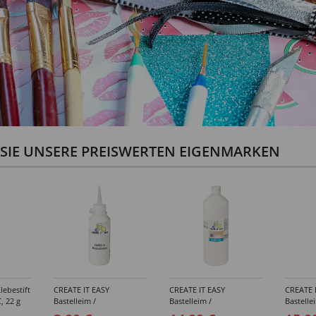
N SIE UNSERE PREISWERTEN EIGENMARKEN
lebestift
CREATE IT EASY
CREATE IT EASY
CREATE 
, 22 g
Bastelleim /
Bastelleim /
Bastelle
Buchbinderleim, 100 ml
Buchbinderleim, 1000 ml
ohne Lö