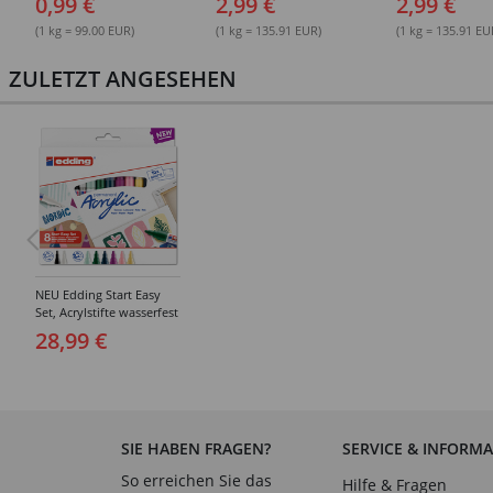
0,99 €
2,99 €
2,99 €
(1 kg = 99.00 EUR)
(1 kg = 135.91 EUR)
(1 kg = 135.91 EU
ZULETZT ANGESEHEN
NEU Edding Start Easy
Set, Acrylstifte wasserfest
fein und medium, inkl.
28,99 €
Postkartenblock, 8er-Set
Acrylfarben
SIE HABEN FRAGEN?
SERVICE & INFORM
So erreichen Sie das
Hilfe & Fragen