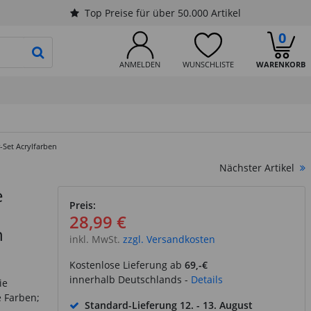
Top Preise für über 50.000 Artikel
0
PRODUKTSUCHE STARTEN
ANMELDEN
WUNSCHLISTE
WARENKORB
-Set Acrylfarben
Nächster Artikel
e
Preis:
28,99 €
n
inkl. MwSt.
zzgl. Versandkosten
Kostenlose Lieferung ab
69,-€
innerhalb Deutschlands -
Details
ie
e Farben;
Standard-Lieferung
12. - 13. August