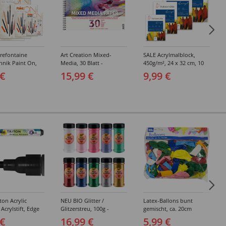
refontaine
Art Creation Mixed-
SALE Acrylmalblock,
hnik Paint On,
Media, 30 Blatt -
450g/m², 24 x 32 cm, 10
hter Körnung,
Verschiedene Größen
Blatt - Verschiedene
 €
15,99 €
9,99 €
250g/qm, 40
Formate
traweiß -
edene Größen
ton Acrylic
NEU BIO Glitter /
Latex-Ballons bunt
Acrylstift, Edge
Glitzerstreu, 100g -
gemischt, ca. 20cm
ze 1-4 mm -
Verschiedene Farben
Durchmesser, 100 Stück
 €
16,99 €
5,99 €
edene Farben