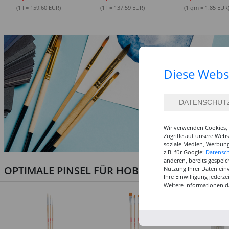
(1 l = 159.60 EUR)
(1 l = 137.59 EUR)
(1 qm = 1.85 EUR
Diese Webs
Wir verwenden Cookies, 
Zugriffe auf unsere Web
soziale Medien, Werbung
z.B. für Google:
Datensc
anderen, bereits gespeic
OPTIMALE PINSEL FÜR HOBBY & KUNST
Nutzung Ihrer Daten ein
Ihre Einwilligung jederz
Weitere Informationen d