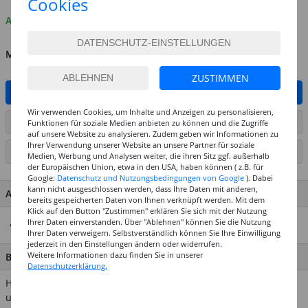
Cookies
Auf Lager
MENGE
ZUSTIMMEN
IN DEN WARENKORB
Wir verwenden Cookies, um Inhalte und Anzeigen zu personalisieren,
ARTIKEL AUF WUNSCHLISTE SETZEN
Funktionen für soziale Medien anbieten zu können und die Zugriffe
auf unsere Website zu analysieren. Zudem geben wir Informationen zu
Ihrer Verwendung unserer Website an unsere Partner für soziale
SEITE DRUCKEN
Medien, Werbung und Analysen weiter, die ihren Sitz ggf. außerhalb
der Europäischen Union, etwa in den USA, haben können ( z.B. für
Google:
Datenschutz und Nutzungsbedingungen von Google
). Dabei
kann nicht ausgeschlossen werden, dass Ihre Daten mit anderen,
ARTIKEL MERKMALE & DETAILS
bereits gespeicherten Daten von Ihnen verknüpft werden. Mit dem
Klick auf den Button "Zustimmen" erklären Sie sich mit der Nutzung
Ihrer Daten einverstanden. Über "Ablehnen" können Sie die Nutzung
Inhalt: 1 Federhalter
Ihrer Daten verweigern. Selbstverständlich können Sie Ihre Einwilligung
jederzeit in den Einstellungen ändern oder widerrufen.
Weitere Informationen dazu finden Sie in unserer
BESCHREIBUNG
Datenschutzerklärung.
Holzfederhalter von Brause, klassisch marmoriert. Für Schul-
und Kunstschriftfedern bestens geeignet. Sehr gute