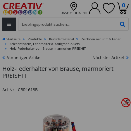
0
UNSERE FILIALEN
Eingabefeld für die Produktsuche im Header
PR
Startseite
Produkte
Künstlermaterial
Zeichnen mit Stift & Feder
Zeichenfedern, Federhalter & Kalligraphie-Sets
Holz-Federhalter von Brause, marmoriert PREISHIT
Vorheriger Artikel
Nächster Artikel
Holz-Federhalter von Brause, marmoriert
PREISHIT
Art.Nr.: CBR1618B