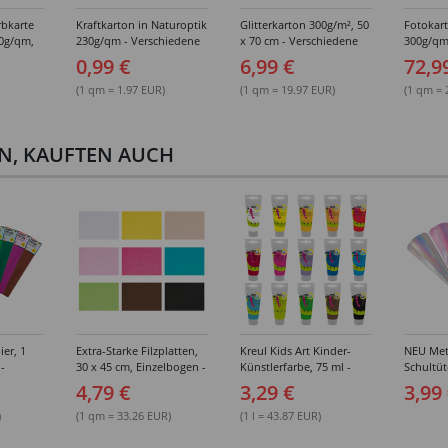
rbkarte
Kraftkarton in Naturoptik
Glitterkarton 300g/m², 50
Fotokar
30g/qm,
230g/qm - Verschiedene
x 70 cm - Verschiedene
300g/qm
lkarton
Formate
Ausführungen
50x70 cm
0,99 €
6,99 €
72,9
rton
(1 qm = 1.97 EUR)
(1 qm = 19.97 EUR)
(1 qm = 
EN, KAUFTEN AUCH
ier, 1
Extra-Starke Filzplatten,
Kreul Kids Art Kinder-
NEU Meta
-
30 x 45 cm, Einzelbogen -
Künstlerfarbe, 75 ml -
Schultüt
rbtöne
Verschiedene Farben
Verschiedene Farben
Steckver
4,79 €
3,29 €
3,99
65 cm, 1
Verschi
)
(1 qm = 33.26 EUR)
(1 l = 43.87 EUR)