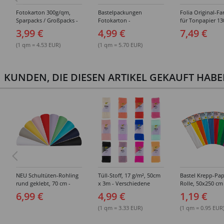
Fotokarton 300g/qm,
Bastelpackungen
Folia Original-Fa
Sparpacks / Großpacks -
Fotokarton -
für Tonpapier 1
Verschiedene
Verschiedene
Tonkarton/ Baste
3,99 €
4,99 €
7,49 €
Ausführungen
Sortierungen
220g/qm, Fotoka
300g/qm
(1 qm = 4.53 EUR)
(1 qm = 5.70 EUR)
KUNDEN, DIE DIESEN ARTIKEL GEKAUFT HAB
NEU Schultüten-Rohling
Tüll-Stoff, 17 g/m², 50cm
Bastel Krepp-Pap
rund geklebt, 70 cm -
x 3m - Verschiedene
Rolle, 50x250 cm 
Verschiedene Farben
Farben
Verschiedene Fa
6,99 €
4,99 €
1,19 €
(1 qm = 3.33 EUR)
(1 qm = 0.95 EUR