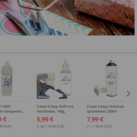
IT EASY
Create It Easy Stoff und
Create It Easy Universal-
im transparent,
Textilkleber, 100g,
Sprühkleber 200ml
sungsmittel,
Kunststoffflasche mit
(permanent)
9 €
5,99 €
7,99 €
Maldüse
.99 EUR)
(1 kg = 59.90 EUR)
(1 l = 39.95 EUR)