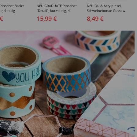
inselset Basics
NEU GRADUATE Pinselset
NEU Öl- & Acrylpinsel,
e, 4-teilig
"Detail“, kurzstielig, 4
Schweineborste Gussow
Synthetikpinsel
Flach, 3er Set, 4, 8, 10
 €
15,99 €
8,49 €