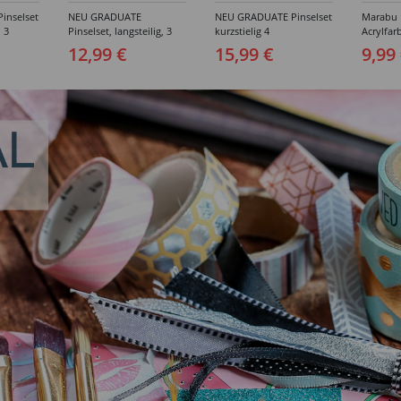
inselset
NEU GRADUATE
NEU GRADUATE Pinselset
Marabu P
, 3
Pinselset, langsteilig, 3
kurzstielig 4
Acrylfarb
Synthetikpinsel
Synthetikpinsel
12,99 €
15,99 €
9,99