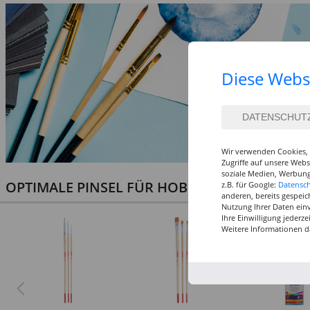
Diese Webs
Wir verwenden Cookies, 
Zugriffe auf unsere Web
soziale Medien, Werbung
OPTIMALE PINSEL FÜR HOBBY & KUNST
z.B. für Google:
Datensc
anderen, bereits gespeic
Nutzung Ihrer Daten ein
Ihre Einwilligung jederz
Weitere Informationen d