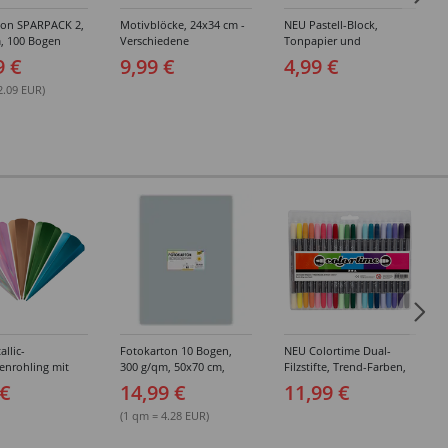
ton SPARPACK 2,
Motivblöcke, 24x34 cm -
NEU Pastell-Block,
, 100 Bogen
Verschiedene
Tonpapier und
 sortiert
Sortierungen
Fotokarton A4, 20 Blatt
9 €
9,99 €
4,99 €
sortiert
2.09 EUR)
llic-
Fotokarton 10 Bogen,
NEU Colortime Dual-
enrohling mit
300 g/qm, 50x70 cm,
Filzstifte, Trend-Farben,
schluss, 6-eckig,
Silber Matt
Strichstärke 2,3+3,6 mm,
 €
14,99 €
11,99 €
 Stück -
20 Stk.
edene Farben
(1 qm = 4.28 EUR)