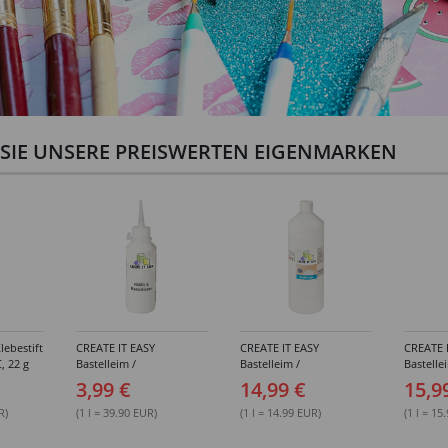
N SIE UNSERE PREISWERTEN EIGENMARKEN
lebestift
CREATE IT EASY
CREATE IT EASY
CREATE 
, 22 g
Bastelleim /
Bastelleim /
Bastelle
Buchbinderleim, 100 ml
Buchbinderleim, 1000 ml
ohne Lö
3,99 €
14,99 €
15,9
1000 ml
R)
(1 l = 39.90 EUR)
(1 l = 14.99 EUR)
(1 l = 15