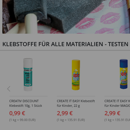
KLEBSTOFFE FÜR ALLE MATERIALIEN - TESTE
CREATIV DISCOUNT
CREATE IT EASY Klebestift
CREATE IT EASY K
Klebestift 10g, 1 Stück
für Kinder, 22 g
für Kinder MAGIC
0,99 €
2,99 €
2,99 €
(1 kg = 99.00 EUR)
(1 kg = 135.91 EUR)
(1 kg = 135.91 EU