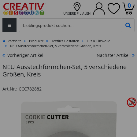
0
UNSERE FILIALEN
Eingabefeld für die Produktsuche im Header
PR
Startseite
Produkte
Textiles Gestalten
Filz & Filzwolle
NEU Ausstechförmchen-Set, 5 verschiedene Größen, Kreis
Vorheriger Artikel
Nächster Artikel
NEU Ausstechförmchen-Set, 5 verschiedene
Größen, Kreis
Art.Nr.: CCC782882