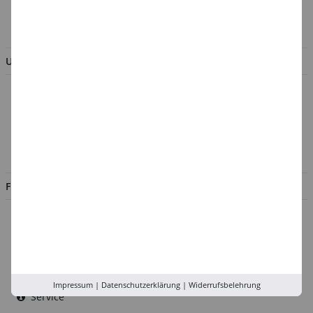
BESTELLUNG WIDERRUFEN
UNTERNEHMEN
Über uns
Kontakt
Impressum
Jobs
FILIALEN
Düsseldorf
Köln
Rhein-Ruhr
Versand-Zentrale
Impressum
|
Datenschutzerklärung
|
Widerrufsbelehrung
Service