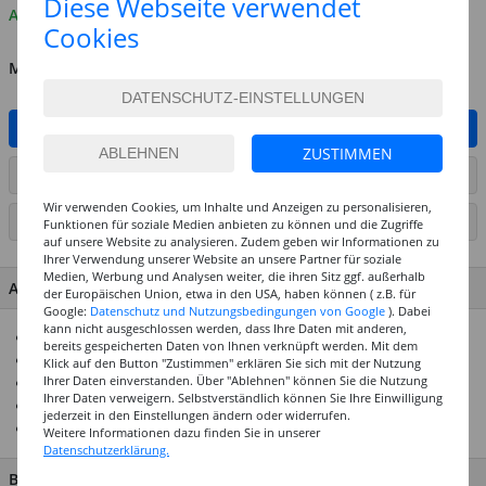
Diese Webseite verwendet
Auf Lager
Cookies
MENGE
IN DEN WARENKORB
ZUSTIMMEN
ARTIKEL AUF WUNSCHLISTE SETZEN
Wir verwenden Cookies, um Inhalte und Anzeigen zu personalisieren,
SEITE DRUCKEN
Funktionen für soziale Medien anbieten zu können und die Zugriffe
auf unsere Website zu analysieren. Zudem geben wir Informationen zu
Ihrer Verwendung unserer Website an unsere Partner für soziale
Medien, Werbung und Analysen weiter, die ihren Sitz ggf. außerhalb
ARTIKEL MERKMALE & DETAILS
der Europäischen Union, etwa in den USA, haben können ( z.B. für
Google:
Datenschutz und Nutzungsbedingungen von Google
). Dabei
kann nicht ausgeschlossen werden, dass Ihre Daten mit anderen,
Ausstecher aus Edelstahl
bereits gespeicherten Daten von Ihnen verknüpft werden. Mit dem
In 5 verschiedenen Größen, max. 8 cm
Klick auf den Button "Zustimmen" erklären Sie sich mit der Nutzung
Ihrer Daten einverstanden. Über "Ablehnen" können Sie die Nutzung
Ideal zum Ausstechen von Teig, Ton und ähnlichem
Ihrer Daten verweigern. Selbstverständlich können Sie Ihre Einwilligung
Auch zum Nadelfilzen oder als Schablone geeignet
jederzeit in den Einstellungen ändern oder widerrufen.
Form: Kreis glatt/gewellt
Weitere Informationen dazu finden Sie in unserer
Datenschutzerklärung.
BESCHREIBUNG