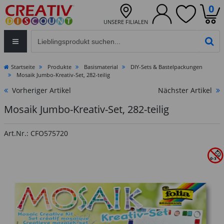
0
UNSERE FILIALEN
Eingabefeld für die Produktsuche im Header
PR
Startseite
Produkte
Basismaterial
DIY-Sets & Bastelpackungen
Mosaik Jumbo-Kreativ-Set, 282-teilig
Vorheriger Artikel
Nächster Artikel
Mosaik Jumbo-Kreativ-Set, 282-teilig
Art.Nr.: CFO575720