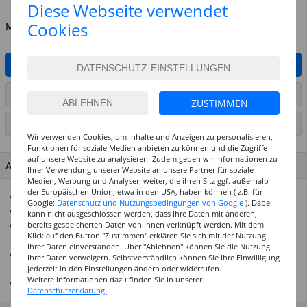
Diese Webseite verwendet
Cookies
MENGE
IN DEN WARENKORB
ARTIKEL AUF WUNSCHLISTE SETZEN
ZUSTIMMEN
SEITE DRUCKEN
Wir verwenden Cookies, um Inhalte und Anzeigen zu personalisieren,
Funktionen für soziale Medien anbieten zu können und die Zugriffe
auf unsere Website zu analysieren. Zudem geben wir Informationen zu
ARTIKEL MERKMALE & DETAILS
Ihrer Verwendung unserer Website an unsere Partner für soziale
Medien, Werbung und Analysen weiter, die ihren Sitz ggf. außerhalb
der Europäischen Union, etwa in den USA, haben können ( z.B. für
Ideal für Einsteiger oder als Geschenk
Google:
Datenschutz und Nutzungsbedingungen von Google
). Dabei
Umfangreiches Set zur Mosaiktechnik
kann nicht ausgeschlossen werden, dass Ihre Daten mit anderen,
Enthält viele Mosaiksteine in unterchiedlichen Formen und
bereits gespeicherten Daten von Ihnen verknüpft werden. Mit dem
Klick auf den Button "Zustimmen" erklären Sie sich mit der Nutzung
Farben
Ihrer Daten einverstanden. Über "Ablehnen" können Sie die Nutzung
Außerdem enthalten: Spiegelmosaiksteine, Glas-Nuggets,
Ihrer Daten verweigern. Selbstverständlich können Sie Ihre Einwilligung
Mosaikkleber, Fugenmasse
jederzeit in den Einstellungen ändern oder widerrufen.
Weitere Informationen dazu finden Sie in unserer
Mit ausführlicher Bastelanleitung
Datenschutzerklärung.