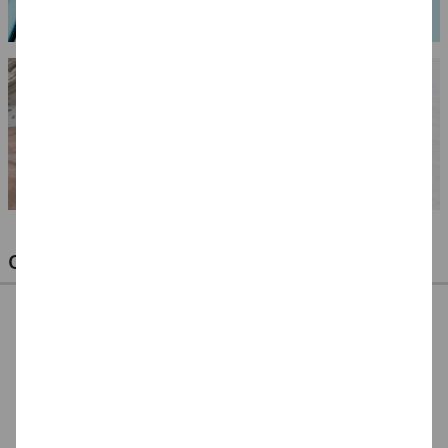
OPTIMALE PINSEL FÜR HOBBY & KUNST
NEU ArtCreation Öl-
NEU ArtCreation Öl-
NEU GRADUATE
& Acrylpinsel,
& Acrylpinsel,
Pinselset Rund,