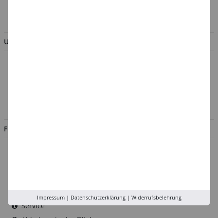
BESTELLUNG WIDERRUFEN
UNTERNEHMEN
Über uns
Kontakt
Impressum
Jobs
FILIALEN
Düsseldorf
Köln
Rhein-Ruhr
Versand-Zentrale
Impressum
|
Datenschutzerklärung
|
Widerrufsbelehrung
Service