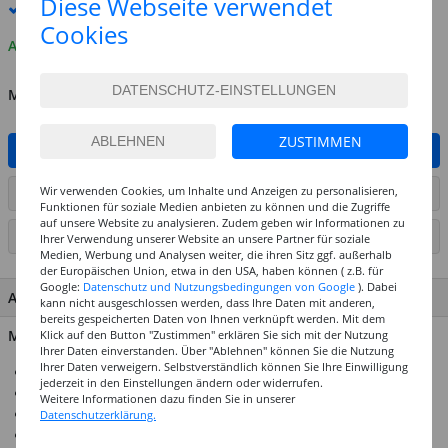
Diese Webseite verwendet
Premium
-Lieferung verfügbar
Cookies
Auf Lager
MENGE
ZUSTIMMEN
IN DEN WARENKORB
Wir verwenden Cookies, um Inhalte und Anzeigen zu personalisieren,
ARTIKEL AUF WUNSCHLISTE SETZEN
Funktionen für soziale Medien anbieten zu können und die Zugriffe
auf unsere Website zu analysieren. Zudem geben wir Informationen zu
SEITE DRUCKEN
Ihrer Verwendung unserer Website an unsere Partner für soziale
Medien, Werbung und Analysen weiter, die ihren Sitz ggf. außerhalb
der Europäischen Union, etwa in den USA, haben können ( z.B. für
Google:
Datenschutz und Nutzungsbedingungen von Google
). Dabei
ARTIKEL MERKMALE & DETAILS
kann nicht ausgeschlossen werden, dass Ihre Daten mit anderen,
bereits gespeicherten Daten von Ihnen verknüpft werden. Mit dem
Material: 100% Schafwolle
Klick auf den Button "Zustimmen" erklären Sie sich mit der Nutzung
Ihrer Daten einverstanden. Über "Ablehnen" können Sie die Nutzung
Ihrer Daten verweigern. Selbstverständlich können Sie Ihre Einwilligung
100 Gramm in sortierten Farben
jederzeit in den Einstellungen ändern oder widerrufen.
100% Naturprodukt (Schafwolle)
Weitere Informationen dazu finden Sie in unserer
Geeignet fürs Nassfilzen
Datenschutzerklärung.
Vielseitig verwendbar