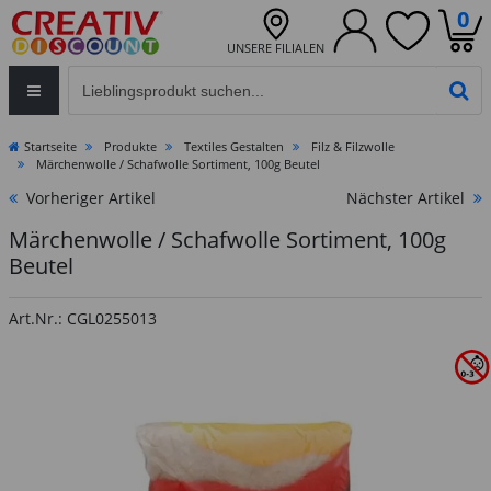
0
UNSERE FILIALEN
Eingabefeld für die Produktsuche im Header
PR
Startseite
Produkte
Textiles Gestalten
Filz & Filzwolle
Märchenwolle / Schafwolle Sortiment, 100g Beutel
Vorheriger Artikel
Nächster Artikel
Märchenwolle / Schafwolle Sortiment, 100g
Beutel
Art.Nr.: CGL0255013