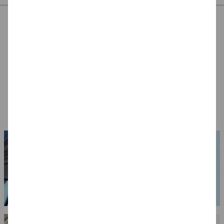
Seiden-Tuch, ca.
3er-Filznadel-Set,
Filzer-Olivenseife,
45x45 cm, Pongé 05
Länge 90 mm
125 ml
4,99 €
2,99 €
3,49 €
(1 qm = 24.64 EUR)
(1 l = 27.92 EUR)