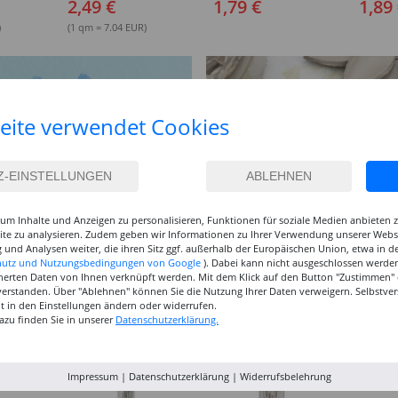
2,49 €
1,79 €
1,89
rbtöne
Farben &
Packungsgrößen
)
(1 qm = 7.04 EUR)
eite verwendet Cookies
um Inhalte und Anzeigen zu personalisieren, Funktionen für soziale Medien anbieten
site zu analysieren. Zudem geben wir Informationen zu Ihrer Verwendung unserer Websi
 und Analysen weiter, die ihren Sitz ggf. außerhalb der Europäischen Union, etwa in 
hutz und Nutzungsbedingungen von Google
). Dabei kann nicht ausgeschlossen werden
herten Daten von Ihnen verknüpft werden. Mit dem Klick auf den Button "Zustimmen" er
verstanden. Über "Ablehnen" können Sie die Nutzung Ihrer Daten verweigern. Selbstver
eit in den Einstellungen ändern oder widerrufen.
azu finden Sie in unserer
Datenschutzerklärung.
Impressum
|
Datenschutzerklärung
|
Widerrufsbelehrung