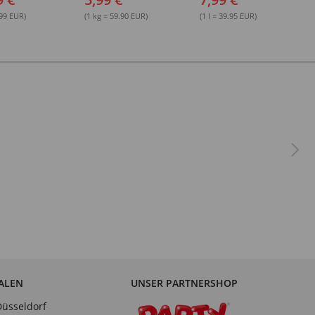
Maldüse
.99 EUR)
(1 kg = 59.90 EUR)
(1 l = 39.95 EUR)
IALEN
UNSER PARTNERSHOP
Düsseldorf