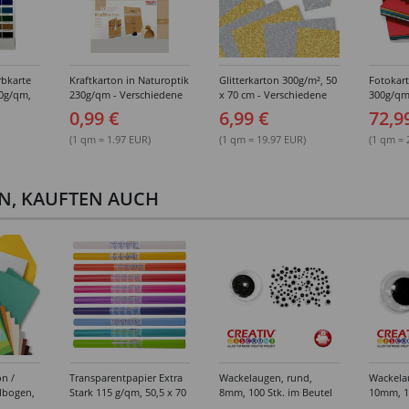
rbkarte
Kraftkarton in Naturoptik
Glitterkarton 300g/m², 50
Fotokar
30g/qm,
230g/qm - Verschiedene
x 70 cm - Verschiedene
300g/qm
lkarton
Formate
Ausführungen
50x70 cm
0,99 €
6,99 €
72,9
rton
(1 qm = 1.97 EUR)
(1 qm = 19.97 EUR)
(1 qm = 
EN, KAUFTEN AUCH
on /
Transparentpapier Extra
Wackelaugen, rund,
Wackela
lbogen,
Stark 115 g/qm, 50,5 x 70
8mm, 100 Stk. im Beutel
10mm, 10
cm -
cm - Verschiedene