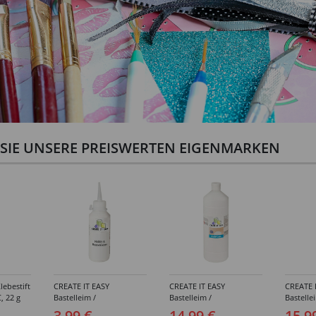
N SIE UNSERE PREISWERTEN EIGENMARKEN
lebestift
CREATE IT EASY
CREATE IT EASY
CREATE 
, 22 g
Bastelleim /
Bastelleim /
Bastelle
Buchbinderleim, 100 ml
Buchbinderleim, 1000 ml
ohne Lö
3,99 €
14,99 €
15,9