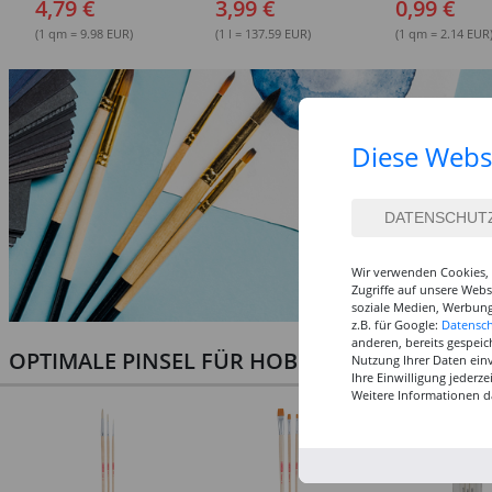
4,79 €
3,99 €
0,99 €
Verschiedene Fa
(1 qm = 9.98 EUR)
(1 l = 137.59 EUR)
(1 qm = 2.14 EUR
Diese Webs
Wir verwenden Cookies, 
Zugriffe auf unsere Web
soziale Medien, Werbung
z.B. für Google:
Datensc
anderen, bereits gespeic
OPTIMALE PINSEL FÜR HOBBY & KUNST
Nutzung Ihrer Daten ein
Ihre Einwilligung jederz
Weitere Informationen d