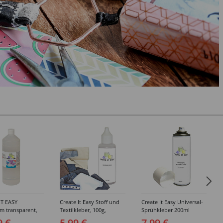
IT EASY
Create It Easy Stoff und
Create It Easy Universal-
im transparent,
Textilkleber, 100g,
Sprühkleber 200ml
sungsmittel,
Kunststoffflasche mit
(permanent)
9 €
5,99 €
7,99 €