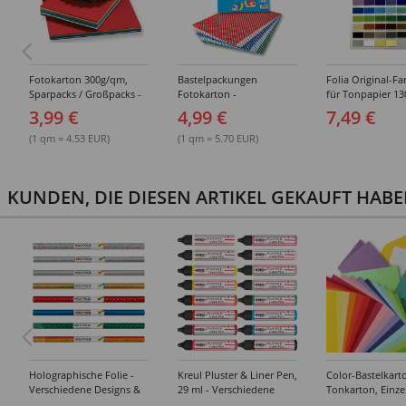
Fotokarton 300g/qm,
Bastelpackungen
Folia Original-Fa
Sparpacks / Großpacks -
Fotokarton -
für Tonpapier 1
Verschiedene
Verschiedene
Tonkarton/ Baste
3,99 €
4,99 €
7,49 €
Ausführungen
Sortierungen
220g/qm, Fotoka
300g/qm
(1 qm = 4.53 EUR)
(1 qm = 5.70 EUR)
KUNDEN, DIE DIESEN ARTIKEL GEKAUFT HAB
Holographische Folie -
Kreul Pluster & Liner Pen,
Color-Bastelkart
Verschiedene Designs &
29 ml - Verschiedene
Tonkarton, Einze
Ausführungen
Farbtöne
220 g/qm, 50x70 