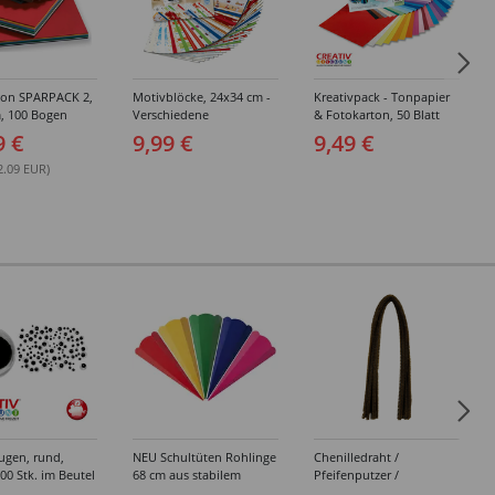
ton SPARPACK 2,
Motivblöcke, 24x34 cm -
Kreativpack - Tonpapier
, 100 Bogen
Verschiedene
& Fotokarton, 50 Blatt
 sortiert
Sortierungen
9 €
9,99 €
9,49 €
2.09 EUR)
ugen, rund,
NEU Schultüten Rohlinge
Chenilledraht /
0 Stk. im Beutel
68 cm aus stabilem
Pfeifenputzer /
Karton mit
Biegeplüsch, 8mm x