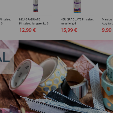
inselset
NEU GRADUATE
NEU GRADUATE Pinselset
Marabu P
, 3
Pinselset, langsteilig, 3
kurzstielig 4
Acrylfarb
Synthetikpinsel
Synthetikpinsel
12,99 €
15,99 €
9,99