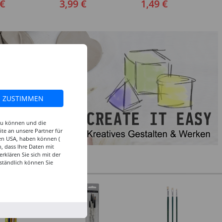
 €
3,99 €
1,49 €
Steckverschluss, 1 Stück -
50cm, 10 Stk., Braun
Verschiedene Farben
ZUSTIMMEN
 zu können und die
te an unsere Partner für
den USA, haben können (
, dass Ihre Daten mit
klären Sie sich mit der
ständlich können Sie