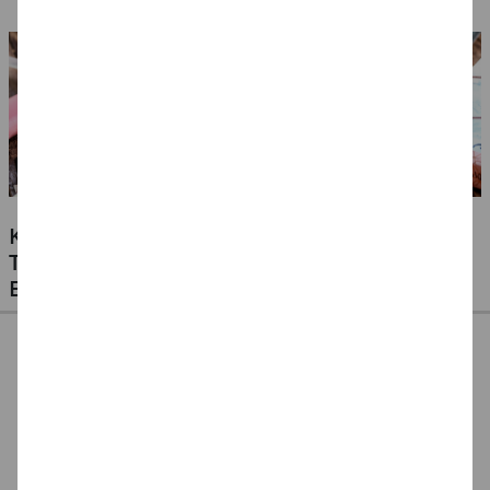
6, 10
4, 8, 16
KLEBSTOFFE FÜR ALLE MATERIALIEN -
TESTEN SIE UNSERE PREISWERTEN
EIGENMARKEN
CREATIV DISCOUNT
CREATE IT EASY
CREATE IT EASY