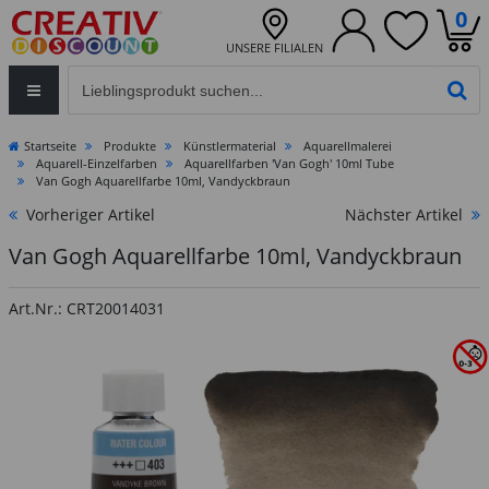
0
UNSERE FILIALEN
Eingabefeld für die Produktsuche im Header
PR
Startseite
Produkte
Künstlermaterial
Aquarellmalerei
Aquarell-Einzelfarben
Aquarellfarben 'Van Gogh' 10ml Tube
Van Gogh Aquarellfarbe 10ml, Vandyckbraun
Vorheriger Artikel
Nächster Artikel
Van Gogh Aquarellfarbe 10ml, Vandyckbraun
Art.Nr.: CRT20014031