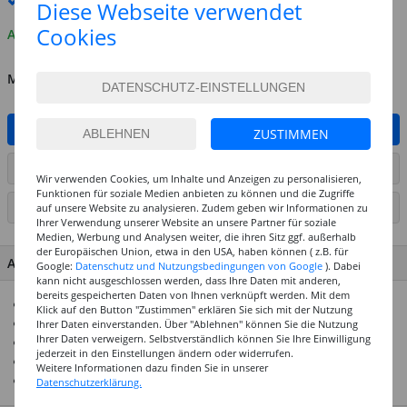
Premium
-Lieferung verfügbar
Diese Webseite verwendet
Cookies
Auf Lager
MENGE
IN DEN WARENKORB
ZUSTIMMEN
ARTIKEL AUF WUNSCHLISTE SETZEN
Wir verwenden Cookies, um Inhalte und Anzeigen zu personalisieren,
Funktionen für soziale Medien anbieten zu können und die Zugriffe
SEITE DRUCKEN
auf unsere Website zu analysieren. Zudem geben wir Informationen zu
Ihrer Verwendung unserer Website an unsere Partner für soziale
Medien, Werbung und Analysen weiter, die ihren Sitz ggf. außerhalb
der Europäischen Union, etwa in den USA, haben können ( z.B. für
ARTIKEL MERKMALE & DETAILS
Google:
Datenschutz und Nutzungsbedingungen von Google
). Dabei
kann nicht ausgeschlossen werden, dass Ihre Daten mit anderen,
bereits gespeicherten Daten von Ihnen verknüpft werden. Mit dem
Transparente Aquarellfarbe
Klick auf den Button "Zustimmen" erklären Sie sich mit der Nutzung
Auf Basis von Gummi Arabicum
Ihrer Daten einverstanden. Über "Ablehnen" können Sie die Nutzung
Ihrer Daten verweigern. Selbstverständlich können Sie Ihre Einwilligung
Nur mit reinen brillanten Pigmenten hergestellt
jederzeit in den Einstellungen ändern oder widerrufen.
Große Farbauswahl
Weitere Informationen dazu finden Sie in unserer
Hervorragende Lichtechtheit
Datenschutzerklärung.