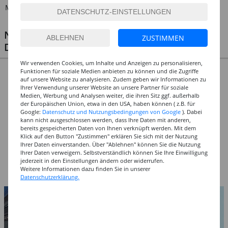
Malblöcke für Aquarellmalerei
Zurück
NOCH MEHR PASSENDE PRODUKTE ZU
ZUSTIMMEN
DIESEN ARTIKELN
Wir verwenden Cookies, um Inhalte und Anzeigen zu personalisieren,
Funktionen für soziale Medien anbieten zu können und die Zugriffe
auf unsere Website zu analysieren. Zudem geben wir Informationen zu
Ihrer Verwendung unserer Website an unsere Partner für soziale
Medien, Werbung und Analysen weiter, die ihren Sitz ggf. außerhalb
der Europäischen Union, etwa in den USA, haben können ( z.B. für
Google:
Datenschutz und Nutzungsbedingungen von Google
). Dabei
kann nicht ausgeschlossen werden, dass Ihre Daten mit anderen,
bereits gespeicherten Daten von Ihnen verknüpft werden. Mit dem
NEU Clairefontaine
NEU Clairefontaine
NEU Clairefontaine
Klick auf den Button "Zustimmen" erklären Sie sich mit der Nutzung
Skizzenblock /
Block Paint'On,
Block Paint'On,
Ihrer Daten einverstanden. Über "Ablehnen" können Sie die Nutzung
Spiralblock Sketch,
Recycelt, 30 Blatt,
Glatt, 25 Blatt,
9,49 €
3,99 €
3,99 €
Ihrer Daten verweigern. Selbstverständlich können Sie Ihre Einwilligung
100 Blatt,
250g/qm -
250g/qm -
jederzeit in den Einstellungen ändern oder widerrufen.
Elfenbeinfarben,
Verschiedene
Verschiedene
Weitere Informationen dazu finden Sie in unserer
90g/qm -
Größen
Größen
Datenschutzerklärung.
Verschiedene
Größen