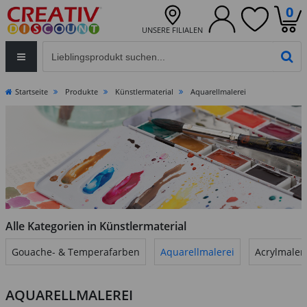
0
UNSERE FILIALEN
Eingabefeld für die Produktsuche im Header
PR
Startseite
Produkte
Künstlermaterial
Aquarellmalerei
Alle Kategorien in Künstlermaterial
Gouache- & Temperafarben
Aquarellmalerei
Acrylmaler
AQUARELLMALEREI