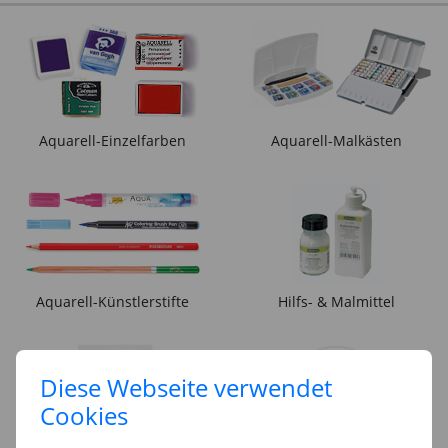
Aquarell-Einzelfarben
Aquarell-Malkästen
Aquarell-Künstlerstifte
Hilfs- & Malmittel
Diese Webseite verwendet
Cookies