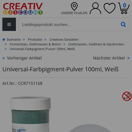
0
UNSERE FILIALEN
Eingabefeld für die Produktsuche im Header
PR
Startseite
Produkte
Creatives Gestalten
Formenbau, Gießmassen & Beton
Gießmassen, Gießharz & Gipsbinden
Universal-Farbpigment-Pulver 100ml, Weiß
Vorheriger Artikel
Nächster Artikel
Universal-Farbpigment-Pulver 100ml, Weiß
Art.Nr.: CCR7151168