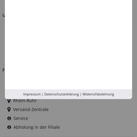
UNTERNEHMEN
Über uns
Kontakt
Impressum
Jobs
FILIALEN
Düsseldorf
Köln
Impressum
|
Datenschutzerklärung
|
Widerrufsbelehrung
Rhein-Ruhr
Versand-Zentrale
Service
Abholung in der Filiale