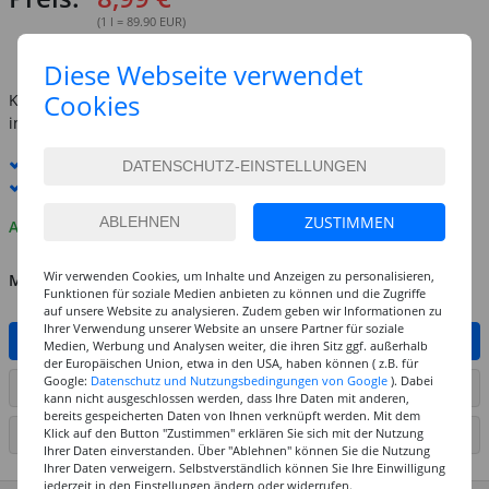
(1 l = 89.90 EUR)
inkl. MwSt.
zzgl. Versandkosten
Diese Webseite verwendet
Cookies
Kostenlose Lieferung ab
69,-€
innerhalb Deutschlands -
Details
Standard-Lieferung
8. - 10. August
Premium
-Lieferung verfügbar
ZUSTIMMEN
Auf Lager
Wir verwenden Cookies, um Inhalte und Anzeigen zu personalisieren,
MENGE
Funktionen für soziale Medien anbieten zu können und die Zugriffe
auf unsere Website zu analysieren. Zudem geben wir Informationen zu
Ihrer Verwendung unserer Website an unsere Partner für soziale
IN DEN WARENKORB
Medien, Werbung und Analysen weiter, die ihren Sitz ggf. außerhalb
der Europäischen Union, etwa in den USA, haben können ( z.B. für
Google:
Datenschutz und Nutzungsbedingungen von Google
). Dabei
ARTIKEL AUF WUNSCHLISTE SETZEN
kann nicht ausgeschlossen werden, dass Ihre Daten mit anderen,
bereits gespeicherten Daten von Ihnen verknüpft werden. Mit dem
Klick auf den Button "Zustimmen" erklären Sie sich mit der Nutzung
SEITE DRUCKEN
Ihrer Daten einverstanden. Über "Ablehnen" können Sie die Nutzung
Ihrer Daten verweigern. Selbstverständlich können Sie Ihre Einwilligung
jederzeit in den Einstellungen ändern oder widerrufen.