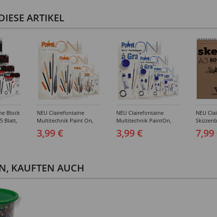
IESE ARTIKEL
ne Block
NEU Clairefontaine
NEU Clairefontaine
NEU Clai
5 Blatt,
Multitechnik Paint On,
Multitechnik PaintOn,
Skizzenb
hiedene
mit leichter Körnung,
mit zwei Körnungen,
Spiralbl
3,99 €
3,99 €
7,99
geleimt 250g/qm, 40
geleimt 250g/qm, 20
Blatt, W
Blatt, extraweiß -
Blatt, weiß -
Verschi
Verschiedene Größen
Verschiedene Größen
EN, KAUFTEN AUCH