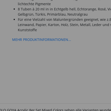
lichtechte Pigmente
8 Tuben à 20 ml in in Echtgelb hell, Echtorange, Rosé, Vio
Gelbgrün, Türkis, Primärblau, Neutralgrau
Für eine Vielzahl von Maluntergründen geeignet, wie z.
Leinwand, Papier, Karton, Holz, Stein, Metall, Leder und 
Kunststoffe
MEHR PRODUKTINFORMATIONEN...
SOLO GOYA Acrylic 8er Set Mixed Colors sehen alle Varianten wund