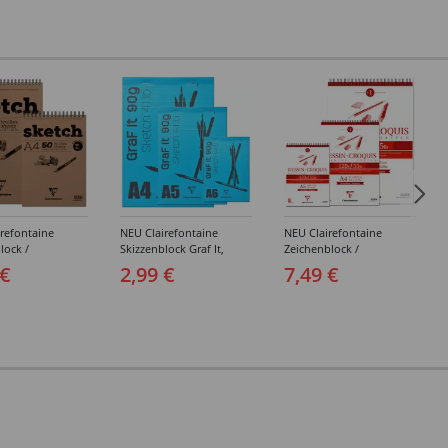
refontaine
NEU Clairefontaine
NEU Clairefontaine
lock /
Skizzenblock Graf It,
Zeichenblock /
ock Sketch, 50
Himmelblau, 80 Blatt,
Spiralblock Croquis, 50
 €
2,99 €
7,49 €
eiß, 90g/qm -
90g/qm - Verschiedene
Blatt, 120g/qm -
edene Größen
Größen
Verschiedene Größen