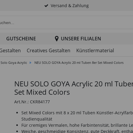
Versand & Zahlung
e Produktsuche im Header
GUTSCHEINE
UNSERE FILIALEN
 Gestalten
Creatives Gestalten
Künstlermaterial
Solo Goya Acrylic
NEU SOLO GOYA Acrylic 20 ml Tuben 8er Set Mixed Colors
NEU SOLO GOYA Acrylic 20 ml Tube
Set Mixed Colors
Art.Nr.: CKR84177
Set Mixed Colors mit 8 x 20 ml Tuben Künstler-Acrylfarb
Studienqualität
Für cremiges Vermalen, hohe Farbintensität, brillante L
Weiche, geschmeidige Konsistenz, gute Deckkraft, enthä