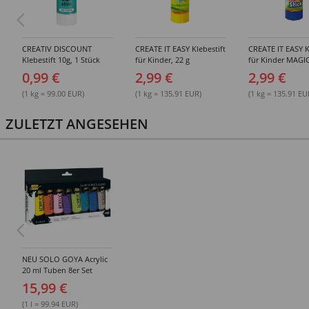
CREATIV DISCOUNT
CREATE IT EASY Klebestift
CREATE IT EASY K
Klebestift 10g, 1 Stück
für Kinder, 22 g
für Kinder MAGIC
0,99 €
2,99 €
2,99 €
(1 kg = 99.00 EUR)
(1 kg = 135.91 EUR)
(1 kg = 135.91 EU
ZULETZT ANGESEHEN
NEU SOLO GOYA Acrylic
20 ml Tuben 8er Set
Mixed Colors
15,99 €
(1 l = 99.94 EUR)