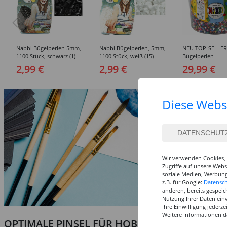
Nabbi Bügelperlen 5mm,
Nabbi Bügelperlen, 5mm,
NEU TOP-SELLER
1100 Stück, schwarz (1)
1100 Stück, weiß (15)
Bügelperlen
Großpackung mit
2,99 €
2,99 €
29,99 €
Stück
Diese Webs
Wir verwenden Cookies, 
Zugriffe auf unsere Web
soziale Medien, Werbung
z.B. für Google:
Datensc
anderen, bereits gespeic
Nutzung Ihrer Daten ein
Ihre Einwilligung jederz
Weitere Informationen d
OPTIMALE PINSEL FÜR HOBBY & KUNST