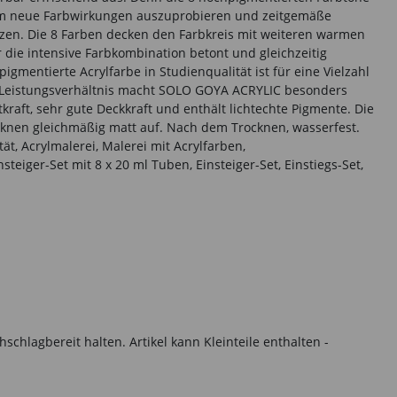
 um neue Farbwirkungen auszuprobieren und zeitgemäße
nzen. Die 8 Farben decken den Farbkreis mit weiteren warmen
er die intensive Farbkombination betont und gleichzeitig
gmentierte Acrylfarbe in Studienqualität ist für eine Vielzahl
reis-Leistungsverhältnis macht SOLO GOYA ACRYLIC besonders
tkraft, sehr gute Deckkraft und enthält lichtechte Pigmente. Die
ocknen gleichmäßig matt auf. Nach dem Trocknen, wasserfest.
t, Acrylmalerei, Malerei mit Acrylfarben,
eiger-Set mit 8 x 20 ml Tuben, Einsteiger-Set, Einstiegs-Set,
hlagbereit halten. Artikel kann Kleinteile enthalten -