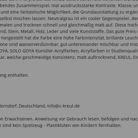
ebendes Zusammenspiel, mal ausdrucksstarke Kontraste. Klasse,
 und eine fantastische Möglichkeit, die Grundausstattung zu ergä
t selbst mischen lassen. Neutralgrau ist ein cooler Gegenspieler, d
rmalen und trocknen schnell und gleichmäßig matt auf. Diese hochpi
and, Stein, Metall, Holz, Leder und viele Kunststoffe. Das gute P
 hergestellt hat die Farbe eine hohe Farbintensität, brillante Leuch
arbtöne sind wasserverdünnbar, gut untereinander mischbar und tr
YA, SOLO GOYA Künstler-Acrylfarben, Acrylfarben in Studienqualitä
r, weiche geschmeidige Konsistenz, matt auftrocknend, KREUL, Einst
ang enthalten.
llerndorf, Deutschland, info@c-kreul.de
n Erwachsenen. Anweisung vor Gebrauch lesen, befolgen und nachsc
sind kein Spielzeug - Plastiktüten von Kindern fernhalten.