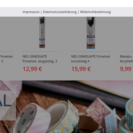
Impressum
|
Datenschutzerklärung
|
Widerrufsbelehrung
inselset
NEU GRADUATE
NEU GRADUATE Pinselset
Marabu P
, 3
Pinselset, langsteilig, 3
kurzstielig 4
Acrylfarb
Synthetikpinsel
Synthetikpinsel
12,99 €
15,99 €
9,99