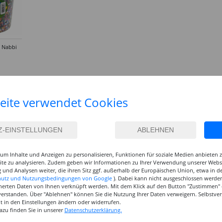
 Nabbi
 20.000
eite verwendet Cookies
um Inhalte und Anzeigen zu personalisieren, Funktionen für soziale Medien anbieten
site zu analysieren. Zudem geben wir Informationen zu Ihrer Verwendung unserer Websi
 und Analysen weiter, die ihren Sitz ggf. außerhalb der Europäischen Union, etwa in 
hutz und Nutzungsbedingungen von Google
). Dabei kann nicht ausgeschlossen werden
herten Daten von Ihnen verknüpft werden. Mit dem Klick auf den Button "Zustimmen" er
verstanden. Über "Ablehnen" können Sie die Nutzung Ihrer Daten verweigern. Selbstver
eit in den Einstellungen ändern oder widerrufen.
azu finden Sie in unserer
Datenschutzerklärung.