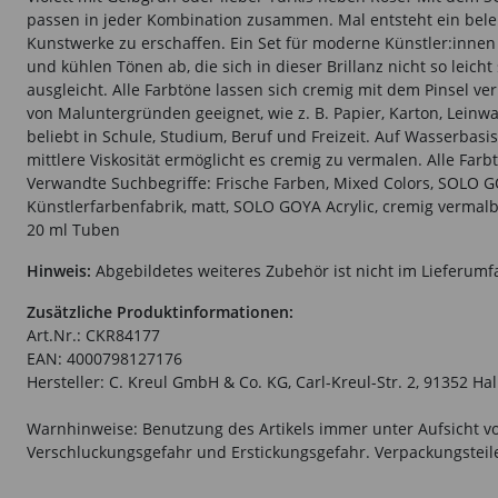
passen in jeder Kombination zusammen. Mal entsteht ein bel
Kunstwerke zu erschaffen. Ein Set für moderne Künstler:innen
und kühlen Tönen ab, die sich in dieser Brillanz nicht so leich
ausgleicht. Alle Farbtöne lassen sich cremig mit dem Pinsel ve
von Maluntergründen geeignet, wie z. B. Papier, Karton, Leinw
beliebt in Schule, Studium, Beruf und Freizeit. Auf Wasserbasis
mittlere Viskosität ermöglicht es cremig zu vermalen. Alle F
Verwandte Suchbegriffe: Frische Farben, Mixed Colors, SOLO GO
Künstlerfarbenfabrik, matt, SOLO GOYA Acrylic, cremig vermalba
20 ml Tuben
Hinweis:
Abgebildetes weiteres Zubehör ist nicht im Lieferumf
Zusätzliche Produktinformationen:
Art.Nr.: CKR84177
EAN: 4000798127176
Hersteller: C. Kreul GmbH & Co. KG, Carl-Kreul-Str. 2, 91352 Ha
Warnhinweise: Benutzung des Artikels immer unter Aufsicht vo
Verschluckungsgefahr und Erstickungsgefahr. Verpackungsteile 