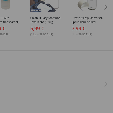
IT EASY
Create It Easy Stoff und
Create It Easy Universal-
im transparent,
Textilkleber, 100g,
Sprühkleber 200ml
sungsmittel,
Kunststoffflasche mit
(permanent)
9 €
5,99 €
7,99 €
Maldüse
.99 EUR)
(1 kg = 59.90 EUR)
(1 l = 39.95 EUR)