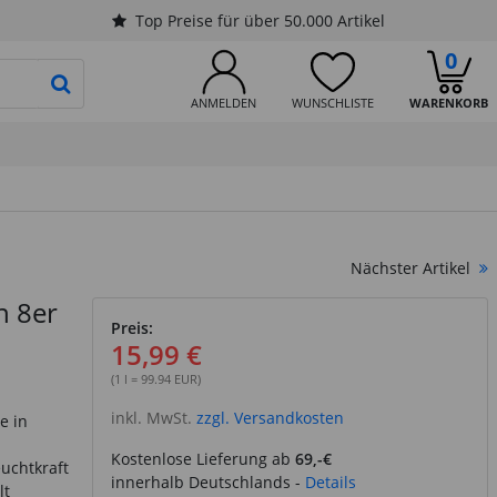
Top Preise für über 50.000 Artikel
0
PRODUKTSUCHE STARTEN
ANMELDEN
WUNSCHLISTE
WARENKORB
Nächster Artikel
n 8er
Preis:
15,99 €
(1 l = 99.94 EUR)
inkl. MwSt.
zzgl. Versandkosten
e in
Kostenlose Lieferung ab
69,-€
euchtkraft
innerhalb Deutschlands -
Details
lt