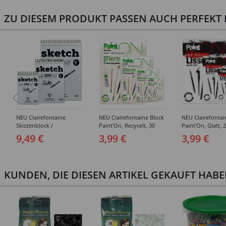
ZU DIESEM PRODUKT PASSEN AUCH PERFEKT D
NEU Clairefontaine
NEU Clairefontaine Block
NEU Clairefontai
Skizzenblock /
Paint'On, Recycelt, 30
Paint'On, Glatt, 2
Spiralblock Sketch, 100
Blatt, 250g/qm -
250g/qm - Versc
9,49 €
3,99 €
3,99 €
Blatt, Elfenbeinfarben,
Verschiedene Größen
Größen
90g/qm - Verschiedene
Größen
KUNDEN, DIE DIESEN ARTIKEL GEKAUFT HAB