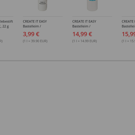
lebestift
CREATE IT EASY
CREATE IT EASY
CREATE 
, 22 g
Bastelleim /
Bastelleim /
Bastelle
Buchbinderleim, 100 ml
Buchbinderleim, 1000 ml
ohne Lö
3,99 €
14,99 €
15,9
1000 ml
R)
(1 l = 39.90 EUR)
(1 l = 14.99 EUR)
(1 l = 15