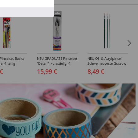
inselset Basics
NEU GRADUATE Pinselset
NEU Öl- & Acrylpinsel,
e, 4-teilig
"Detail“, kurzstielig, 4
Schweineborste Gussow
Synthetikpinsel
Flach, 3er Set, 4, 8, 10
 €
15,99 €
8,49 €