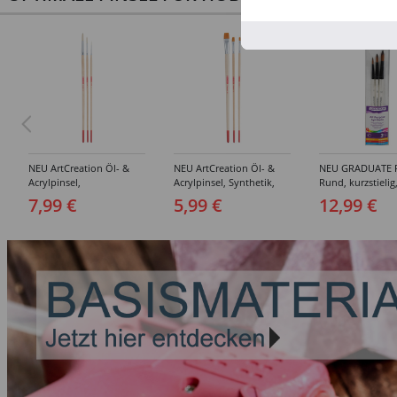
NEU ArtCreation Öl- &
NEU ArtCreation Öl- &
NEU GRADUATE P
Acrylpinsel,
Acrylpinsel, Synthetik,
Rund, kurzstielig
Schweineborste Rund,
langer Stiel, 3
Synthetikpinsel
7,99 €
5,99 €
12,99 €
3er Set, No. 2, 6, 10
Flachpinsel, 4, 8, 16