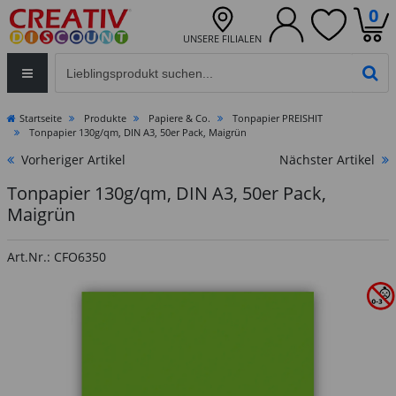
0
UNSERE FILIALEN
Eingabefeld für die Produktsuche im Header
PR
Startseite
Produkte
Papiere & Co.
Tonpapier PREISHIT
Tonpapier 130g/qm, DIN A3, 50er Pack, Maigrün
Vorheriger Artikel
Nächster Artikel
Tonpapier 130g/qm, DIN A3, 50er Pack,
Maigrün
Art.Nr.: CFO6350