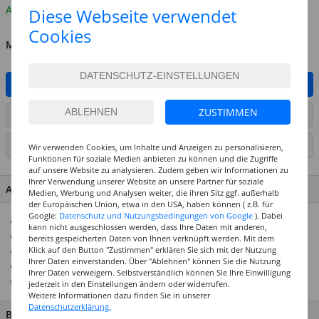
Auf Lager
Diese Webseite verwendet
Cookies
MENGE
IN DEN WARENKORB
ZUSTIMMEN
ARTIKEL AUF WUNSCHLISTE SETZEN
SEITE DRUCKEN
Wir verwenden Cookies, um Inhalte und Anzeigen zu personalisieren,
Funktionen für soziale Medien anbieten zu können und die Zugriffe
auf unsere Website zu analysieren. Zudem geben wir Informationen zu
Ihrer Verwendung unserer Website an unsere Partner für soziale
ARTIKEL MERKMALE & DETAILS
Medien, Werbung und Analysen weiter, die ihren Sitz ggf. außerhalb
der Europäischen Union, etwa in den USA, haben können ( z.B. für
Google:
Datenschutz und Nutzungsbedingungen von Google
). Dabei
130g/qm starkes Papier
kann nicht ausgeschlossen werden, dass Ihre Daten mit anderen,
Durchgefärbt & säurefrei
bereits gespeicherten Daten von Ihnen verknüpft werden. Mit dem
Klick auf den Button "Zustimmen" erklären Sie sich mit der Nutzung
Größtenteils aus recyceltem Altpapier hergestellt
Ihrer Daten einverstanden. Über "Ablehnen" können Sie die Nutzung
Ideal für viele Bastelarbeiten
Ihrer Daten verweigern. Selbstverständlich können Sie Ihre Einwilligung
In vielen Formaten und Farben erhältlich
jederzeit in den Einstellungen ändern oder widerrufen.
Weitere Informationen dazu finden Sie in unserer
Datenschutzerklärung.
BESCHREIBUNG