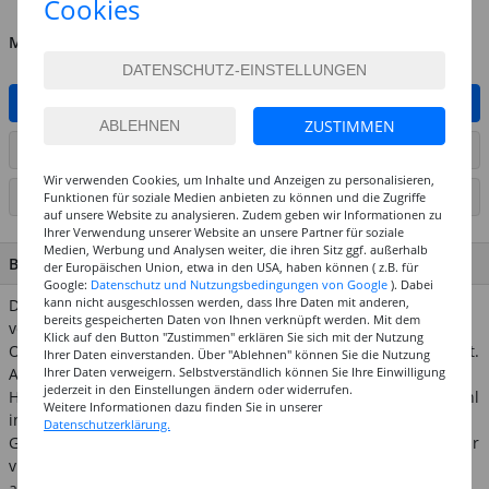
Cookies
MENGE
IN DEN WARENKORB
ZUSTIMMEN
ARTIKEL AUF WUNSCHLISTE SETZEN
Wir verwenden Cookies, um Inhalte und Anzeigen zu personalisieren,
SEITE DRUCKEN
Funktionen für soziale Medien anbieten zu können und die Zugriffe
auf unsere Website zu analysieren. Zudem geben wir Informationen zu
Ihrer Verwendung unserer Website an unsere Partner für soziale
Medien, Werbung und Analysen weiter, die ihren Sitz ggf. außerhalb
BESCHREIBUNG
der Europäischen Union, etwa in den USA, haben können ( z.B. für
Google:
Datenschutz und Nutzungsbedingungen von Google
). Dabei
kann nicht ausgeschlossen werden, dass Ihre Daten mit anderen,
Die beliebte Stiftebox aus unbehandeltem Holz ist stabil
bereits gespeicherten Daten von Ihnen verknüpft werden. Mit dem
verleimt und hat einen einfachen Schiebedeckel. Nicht nur zu
Klick auf den Button "Zustimmen" erklären Sie sich mit der Nutzung
Omas Zeiten wurden die Stifte so aufbewahrt und transportiert.
Ihrer Daten einverstanden. Über "Ablehnen" können Sie die Nutzung
Ihrer Daten verweigern. Selbstverständlich können Sie Ihre Einwilligung
Auch heute sind die Schiebeschachteln noch aktuell. Das helle
jederzeit in den Einstellungen ändern oder widerrufen.
Holz lässt sich noch wunderbar bemalen oder bekleben. Sowohl
Weitere Informationen dazu finden Sie in unserer
innen als auch außen bietet sich so viel Platz für eigene
Datenschutzerklärung.
Gerstaltungsideen. Das Innenmaß ist 18,4x4,5x3,3 cm und so für
viele Stiftlängen passend. Bei einer Gestaltung mit der
angesagten Kreidefarbe kommen Nostalgie-Fans voll auf Ihre