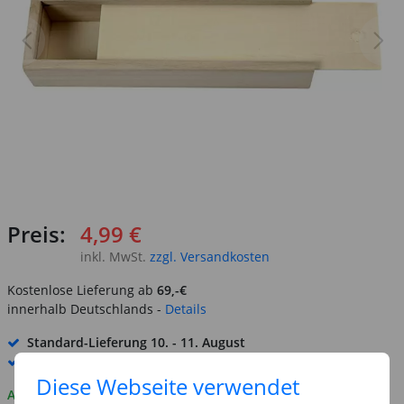
Preis:
4,99 €
inkl. MwSt.
zzgl. Versandkosten
Kostenlose Lieferung ab
69,-€
innerhalb Deutschlands -
Details
Standard-Lieferung
10. - 11. August
Premium
-Lieferung verfügbar
Diese Webseite verwendet
Auf Lager