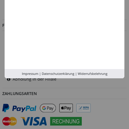
Impressum
Jobs
FILIALEN
Düsseldorf
Köln
Rhein-Ruhr
Versand-Zentrale
Service
Impressum
|
Datenschutzerklärung
|
Widerrufsbelehrung
Abholung in der Filiale
ZAHLUNGSARTEN