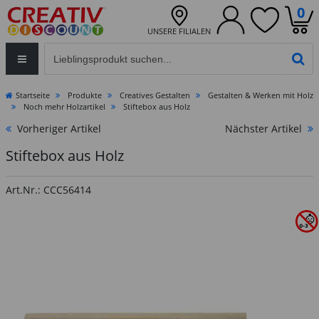
0
UNSERE FILIALEN
Eingabefeld für die Produktsuche im Header
PR
Startseite
Produkte
Creatives Gestalten
Gestalten & Werken mit Holz
Noch mehr Holzartikel
Stiftebox aus Holz
Vorheriger Artikel
Nächster Artikel
Stiftebox aus Holz
Art.Nr.: CCC56414