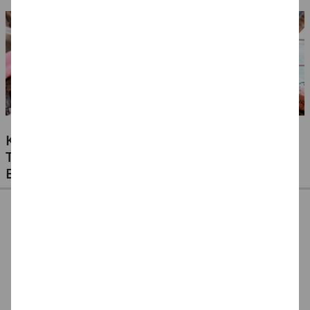
KLEBSTOFFE FÜR ALLE MATERIALIEN -
TESTEN SIE UNSERE PREISWERTEN
EIGENMARKEN
CREATIV DISCOUNT
CREATE IT EASY
CREATE IT EASY
Klebestift 10g, 1
Klebestift für
Klebestift für Kinder