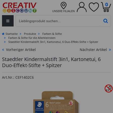
0
UNSERE FILIALEN
Eingabefeld für die Produktsuche im Header
PR
Startseite
Produkte
Farben & Stifte
Farben & Stifte für die Allerkleinsten
Staedtler Kindermalstift 3in1, Kartonetui, 6 Duo-Effekt-Stifte + Spitzer
Vorheriger Artikel
Nächster Artikel
Staedtler Kindermalstift 3in1, Kartonetui, 6
Duo-Effekt-Stifte + Spitzer
Art.Nr.: CEF1402C6