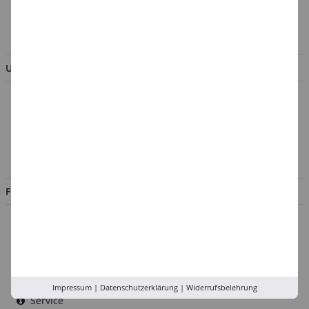
AGB & Kundeninformation
BESTELLUNG WIDERRUFEN
UNTERNEHMEN
Über uns
Kontakt
Impressum
Jobs
FILIALEN
Düsseldorf
Köln
Rhein-Ruhr
Versand-Zentrale
Impressum
|
Datenschutzerklärung
|
Widerrufsbelehrung
Service