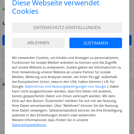
Diese Webseite verwendet
Auf Lager
Cookies
MENGE
IN DEN WARENKORB
ZUSTIMMEN
ARTIKEL AUF WUNSCHLISTE SETZEN
Wir verwenden Cookies, um Inhalte und Anzeigen zu personalisieren,
Funktionen für soziale Medien anbieten zu können und die Zugriffe
SEITE DRUCKEN
auf unsere Website zu analysieren. Zudem geben wir Informationen zu
Ihrer Verwendung unserer Website an unsere Partner für soziale
Medien, Werbung und Analysen weiter, die ihren Sitz ggf. außerhalb
der Europäischen Union, etwa in den USA, haben können ( z.B. für
ARTIKEL MERKMALE & DETAILS
Google:
Datenschutz und Nutzungsbedingungen von Google
). Dabei
kann nicht ausgeschlossen werden, dass Ihre Daten mit anderen,
bereits gespeicherten Daten von Ihnen verknüpft werden. Mit dem
3in1: Bunt-, Wachsmal- und Aquarellstift in einem
Klick auf den Button "Zustimmen" erklären Sie sich mit der Nutzung
Sechs leuchtende Farben im Set
Ihrer Daten einverstanden. Über "Ablehnen" können Sie die Nutzung
Extra dicke Mine für hohe Bruchfestigkeit
Ihrer Daten verweigern. Selbstverständlich können Sie Ihre Einwilligung
jederzeit in den Einstellungen ändern oder widerrufen.
Kompaktes Format, ideal für Kinderhände
Weitere Informationen dazu finden Sie in unserer
Inklusive kindgerechtem Spitzer
Datenschutzerklärung.