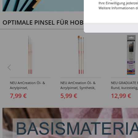
Ihre Einwilligung jederz
Weitere Informationen d
OPTIMALE PINSEL FÜR HOBBY & KUNST
NEU ArtCreation Öl- &
NEU ArtCreation Öl- &
NEU GRADUATE P
Acrylpinsel,
Acrylpinsel, Synthetik,
Rund, kurzstielig
Schweineborste Rund,
langer Stiel, 3
Synthetikpinsel
7,99 €
5,99 €
12,99 €
3er Set, No. 2, 6, 10
Flachpinsel, 4, 8, 16