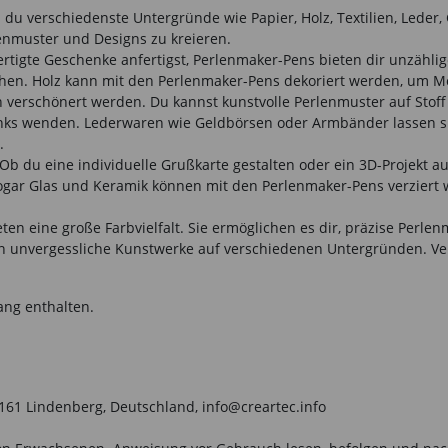
du verschiedenste Untergründe wie Papier, Holz, Textilien, Leder, 
enmuster und Designs zu kreieren.
tigte Geschenke anfertigst, Perlenmaker-Pens bieten dir unzählige
eihen. Holz kann mit den Perlenmaker-Pens dekoriert werden, um Möb
n verschönert werden. Du kannst kunstvolle Perlenmuster auf Stof
links wenden. Lederwaren wie Geldbörsen oder Armbänder lassen si
.
 Ob du eine individuelle Grußkarte gestalten oder ein 3D-Projekt 
ogar Glas und Keramik können mit den Perlenmaker-Pens verziert w
 eine große Farbvielfalt. Sie ermöglichen es dir, präzise Perlenmu
en unvergessliche Kunstwerke auf verschiedenen Untergründen. Ver
ang enthalten.
161 Lindenberg, Deutschland, info@creartec.info