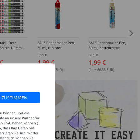
rabu Deco
SALE Perlenmaker-Pen,
SALE Perlenmaker-Pen,
 Spitze 1-2mm -
30 ml, rubinrot
30 ml, pastellcreme
edene Farbtöne
3,99 €
3,99 €
 €
1,99 €
1,99 €
(1 l = 66.33 EUR)
(1 l = 66.33 EUR)
ZUSTIMMEN
 zu können und die
te an unsere Partner für
den USA, haben können (
, dass Ihre Daten mit
klären Sie sich mit der
ständlich können Sie