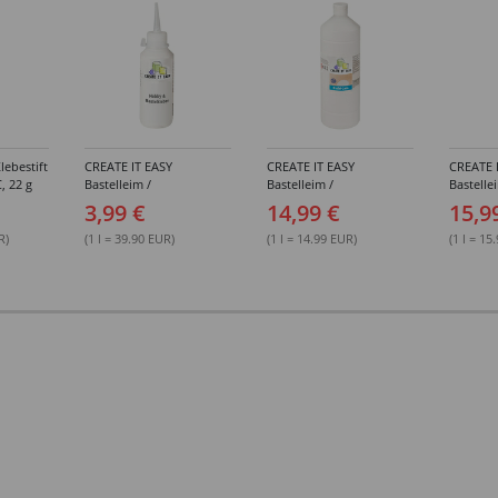
lebestift
CREATE IT EASY
CREATE IT EASY
CREATE 
, 22 g
Bastelleim /
Bastelleim /
Bastelle
Buchbinderleim, 100 ml
Buchbinderleim, 1000 ml
ohne Lö
3,99 €
14,99 €
15,9
1000 ml
R)
(1 l = 39.90 EUR)
(1 l = 14.99 EUR)
(1 l = 15