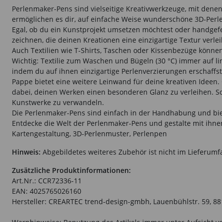
Perlenmaker-Pens sind vielseitige Kreativwerkzeuge, mit denen 
ermöglichen es dir, auf einfache Weise wunderschöne 3D-Perl
Egal, ob du ein Kunstprojekt umsetzen möchtest oder handgefer
zeichnen, die deinen Kreationen eine einzigartige Textur verl
Auch Textilien wie T-Shirts, Taschen oder Kissenbezüge könne
Wichtig: Textilie zum Waschen und Bügeln (30 °C) immer auf 
indem du auf ihnen einzigartige Perlenverzierungen erschaffst
Pappe bietet eine weitere Leinwand für deine kreativen Ideen.
dabei, deinen Werken einen besonderen Glanz zu verleihen. S
Kunstwerke zu verwandeln.
Die Perlenmaker-Pens sind einfach in der Handhabung und bieten
Entdecke die Welt der Perlenmaker-Pens und gestalte mit ihn
Kartengestaltung, 3D-Perlenmuster, Perlenpen
Hinweis:
Abgebildetes weiteres Zubehör ist nicht im Lieferumf
Zusätzliche Produktinformationen:
Art.Nr.: CCR72336-11
EAN: 4025765026160
Hersteller: CREARTEC trend-design-gmbh, Lauenbühlstr. 59, 88