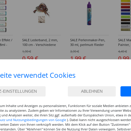
 Effekt /
SALE Lederband, 2 mm,
SALE Perlenmaker-Pen,
SALE Ma
8ml -
100 cm - Verschiedene
30 ml, perlmutt flieder
Painter,
rbtöne
Farben
Verschi
1,99 €
3,99 €
4,49 €
0,59 €
1,99 €
0,99
(1 m = 0.59 EUR)
(1 l = 66.33 EUR)
eite verwendet Cookies
um Inhalte und Anzeigen zu personalisieren, Funktionen für soziale Medien anbieten
site zu analysieren. Zudem geben wir Informationen zu Ihrer Verwendung unserer Websi
 und Analysen weiter, die ihren Sitz ggf. außerhalb der Europäischen Union, etwa in 
hutz und Nutzungsbedingungen von Google
). Dabei kann nicht ausgeschlossen werden
herten Daten von Ihnen verknüpft werden. Mit dem Klick auf den Button "Zustimmen" er
verstanden. Über "Ablehnen" können Sie die Nutzung Ihrer Daten verweigern. Selbstver