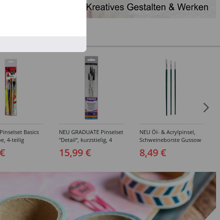
inselset Basics
NEU GRADUATE Pinselset
NEU Öl- & Acrylpinsel,
e, 4-teilig
"Detail“, kurzstielig, 4
Schweineborste Gussow
Synthetikpinsel
Flach, 3er Set, 4, 8, 10
 €
15,99 €
8,49 €