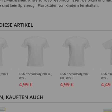
n Erwachsenen. Anweisung vor Gebrauch lesen, befolgen und nachsc
sind kein Spielzeug - Plastiktüten von Kindern fernhalten.
IESE ARTIKEL
größe L,
T-Shirt Standardgröße XL,
T-Shirt Standardgröße
T-Shirt 
Weiß
XXL, Weiß
Weiß
4,99 €
4,99 €
4,49
EN, KAUFTEN AUCH