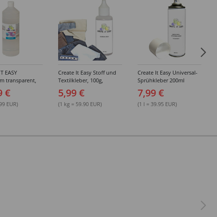
IT EASY
Create It Easy Stoff und
Create It Easy Universal-
im transparent,
Textilkleber, 100g,
Sprühkleber 200ml
sungsmittel,
Kunststoffflasche mit
(permanent)
9 €
5,99 €
7,99 €
Maldüse
.99 EUR)
(1 kg = 59.90 EUR)
(1 l = 39.95 EUR)