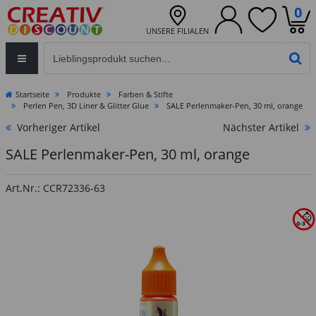
0
UNSERE FILIALEN
Eingabefeld für die Produktsuche im Header
PR
Startseite
Produkte
Farben & Stifte
Perlen Pen, 3D Liner & Glitter Glue
SALE Perlenmaker-Pen, 30 ml, orange
Vorheriger Artikel
Nächster Artikel
SALE Perlenmaker-Pen, 30 ml, orange
Art.Nr.: CCR72336-63