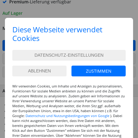
Premium
-Lieferung verfügbar
Auf Lager
Diese Webseite verwendet
MENGE
Cookies
IN DEN WARENKORB
ARTIKEL AUF WUNSCHLISTE SETZEN
ZUSTIMMEN
SEITE DRUCKEN
Wir verwenden Cookies, um Inhalte und Anzeigen zu personalisieren,
ARTIKEL MERKMALE & DETAILS
Funktionen für soziale Medien anbieten zu können und die Zugriffe
auf unsere Website zu analysieren. Zudem geben wir Informationen zu
Ihrer Verwendung unserer Website an unsere Partner für soziale
Dekorative 3D Farbperlen
Medien, Werbung und Analysen weiter, die ihren Sitz ggf. außerhalb
Größe selbst bestimmen
der Europäischen Union, etwa in den USA, haben können ( z.B. für
Google:
Datenschutz und Nutzungsbedingungen von Google
). Dabei
Trocknungszeit: 60 Minuten
kann nicht ausgeschlossen werden, dass Ihre Daten mit anderen,
Waschbeständig, linksseitig bis 30 °C
bereits gespeicherten Daten von Ihnen verknüpft werden. Mit dem
Universell anwendbar
Klick auf den Button "Zustimmen" erklären Sie sich mit der Nutzung
Ihrer Daten einverstanden. Über "Ablehnen" können Sie die Nutzung