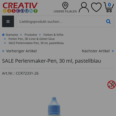
0
UNSERE FILIALEN
Eingabefeld für die Produktsuche im Header
PR
Startseite
Produkte
Farben & Stifte
Perlen Pen, 3D Liner & Glitter Glue
SALE Perlenmaker-Pen, 30 ml, pastellblau
Vorheriger Artikel
Nächster Artikel
SALE Perlenmaker-Pen, 30 ml, pastellblau
Art.Nr.: CCR72331-26