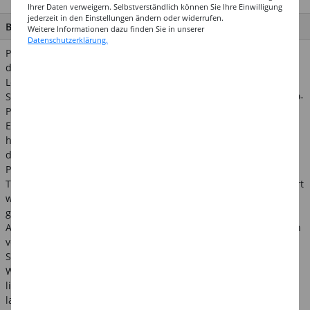
Ihrer Daten verweigern. Selbstverständlich können Sie Ihre Einwilligung
jederzeit in den Einstellungen ändern oder widerrufen.
BESCHREIBUNG
Weitere Informationen dazu finden Sie in unserer
Datenschutzerklärung.
Perlenmaker-Pens sind vielseitige Kreativwerkzeuge, mit denen
du verschiedenste Untergründe wie Papier, Holz, Textilien,
Leder, Glas und Keramik gestalten kannst. Diese speziellen
Stifte ermöglichen es dir, auf einfache Weise wunderschöne 3D-
Perlenmuster und Designs zu kreieren.
Egal, ob du ein Kunstprojekt umsetzen möchtest oder
handgefertigte Geschenke anfertigst, Perlenmaker-Pens bieten
dir unzählige Möglichkeiten. Auf Papier lassen sich kunstvolle
Perlenbilder zeichnen, die deinen Kreationen eine einzigartige
Textur verleihen. Holz kann mit den Perlenmaker-Pens dekoriert
werden, um Möbelstücke oder Holzkisten individuell zu
gestalten.
Auch Textilien wie T-Shirts, Taschen oder Kissenbezüge können
verschönert werden. Du kannst kunstvolle Perlenmuster auf
Stoff zeichnen oder bereits bestehende Designs hervorheben.
Wichtig: Textilie zum Waschen und Bügeln (30 °C) immer auf
links wenden. Lederwaren wie Geldbörsen oder Armbänder
lassen sich ebenfalls mit den Perlenmaker-Pens