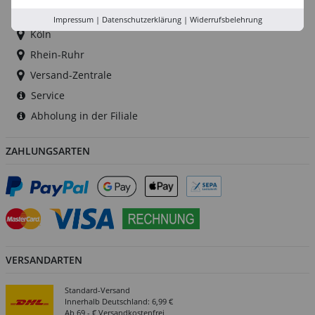
Düsseldorf
Impressum
|
Datenschutzerklärung
|
Widerrufsbelehrung
Köln
Rhein-Ruhr
Versand-Zentrale
Service
Abholung in der Filiale
ZAHLUNGSARTEN
VERSANDARTEN
Standard-Versand
Innerhalb Deutschland: 6,99 €
Ab 69,- € Versandkostenfrei