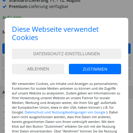
Standard-Lieferung
11. - 12. August
Premium
-Lieferung verfügbar
Auf Lager
Diese Webseite verwendet
MENGE
Cookies
IN DEN WARENKORB
ARTIKEL AUF WUNSCHLISTE SETZEN
ZUSTIMMEN
SEITE DRUCKEN
Wir verwenden Cookies, um Inhalte und Anzeigen zu personalisieren,
Funktionen für soziale Medien anbieten zu können und die Zugriffe
ARTIKEL MERKMALE & DETAILS
auf unsere Website zu analysieren. Zudem geben wir Informationen zu
Ihrer Verwendung unserer Website an unsere Partner für soziale
Medien, Werbung und Analysen weiter, die ihren Sitz ggf. außerhalb
Dekorative 3D Farbperlen
der Europäischen Union, etwa in den USA, haben können ( z.B. für
Größe selbst bestimmen
Google:
Datenschutz und Nutzungsbedingungen von Google
). Dabei
kann nicht ausgeschlossen werden, dass Ihre Daten mit anderen,
Trocknungszeit: 60 Minuten
bereits gespeicherten Daten von Ihnen verknüpft werden. Mit dem
Waschbeständig, linksseitig bis 30 °C
Klick auf den Button "Zustimmen" erklären Sie sich mit der Nutzung
Universell anwendbar
Ihrer Daten einverstanden. Über "Ablehnen" können Sie die Nutzung