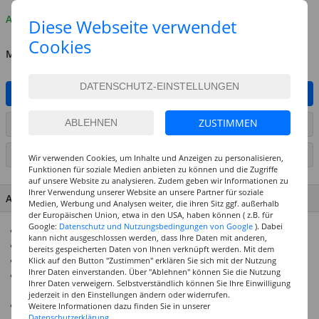
Auf Lager
Diese Webseite verwendet
Cookies
MENGE
IN DEN WARENKORB
ZUSTIMMEN
ARTIKEL AUF WUNSCHLISTE SETZEN
SEITE DRUCKEN
Wir verwenden Cookies, um Inhalte und Anzeigen zu personalisieren,
Funktionen für soziale Medien anbieten zu können und die Zugriffe
auf unsere Website zu analysieren. Zudem geben wir Informationen zu
Ihrer Verwendung unserer Website an unsere Partner für soziale
ARTIKEL MERKMALE & DETAILS
Medien, Werbung und Analysen weiter, die ihren Sitz ggf. außerhalb
der Europäischen Union, etwa in den USA, haben können ( z.B. für
Google:
Datenschutz und Nutzungsbedingungen von Google
). Dabei
Hochwertiges Latex-Papier mit Siliciumcarbidbestreuung
kann nicht ausgeschlossen werden, dass Ihre Daten mit anderen,
Ideal für Specksteinarbeiten
bereits gespeicherten Daten von Ihnen verknüpft werden. Mit dem
Körnung: K400
Klick auf den Button "Zustimmen" erklären Sie sich mit der Nutzung
Ihrer Daten einverstanden. Über "Ablehnen" können Sie die Nutzung
Kann direkt im Wasser angewendet oder angefeucht
Ihrer Daten verweigern. Selbstverständlich können Sie Ihre Einwilligung
werden
jederzeit in den Einstellungen ändern oder widerrufen.
Top Preis-Leistungs-Verhältnis
Weitere Informationen dazu finden Sie in unserer
Datenschutzerklärung.