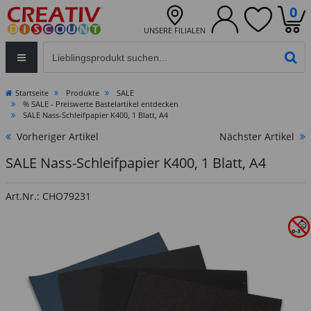
0
UNSERE FILIALEN
Eingabefeld für die Produktsuche im Header
PR
Startseite
Produkte
SALE
% SALE - Preiswerte Bastelartikel entdecken
SALE Nass-Schleifpapier K400, 1 Blatt, A4
Vorheriger Artikel
Nächster Artikel
SALE Nass-Schleifpapier K400, 1 Blatt, A4
Art.Nr.: CHO79231