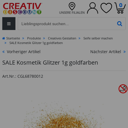
0
UNSERE FILIALEN
Eingabefeld für die Produktsuche im Header
PR
Startseite
Produkte
Creatives Gestalten
Seife selber machen
SALE Kosmetik Glitzer 1g goldfarben
Vorheriger Artikel
Nächster Artikel
SALE Kosmetik Glitzer 1g goldfarben
Art.Nr.: CGL68780012