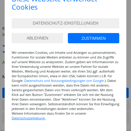
1,49 €
Cookies
(1 kg = 1490.00 EUR)
inkl. MwSt.
zzgl. Versandkosten
Kostenlose Lieferung ab
69,-€
innerhalb Deutschlands -
Details
ZUSTIMMEN
Standard-Lieferung
10. - 11. August
Premium
-Lieferung verfügbar
Wir verwenden Cookies, um Inhalte und Anzeigen zu personalisieren,
Funktionen für soziale Medien anbieten zu können und die Zugriffe
Auf Lager
auf unsere Website zu analysieren. Zudem geben wir Informationen zu
Ihrer Verwendung unserer Website an unsere Partner für soziale
Medien, Werbung und Analysen weiter, die ihren Sitz ggf. außerhalb
MENGE
der Europäischen Union, etwa in den USA, haben können ( z.B. für
Google:
Datenschutz und Nutzungsbedingungen von Google
). Dabei
kann nicht ausgeschlossen werden, dass Ihre Daten mit anderen,
bereits gespeicherten Daten von Ihnen verknüpft werden. Mit dem
IN DEN WARENKORB
Klick auf den Button "Zustimmen" erklären Sie sich mit der Nutzung
Ihrer Daten einverstanden. Über "Ablehnen" können Sie die Nutzung
Ihrer Daten verweigern. Selbstverständlich können Sie Ihre Einwilligung
ARTIKEL AUF WUNSCHLISTE SETZEN
jederzeit in den Einstellungen ändern oder widerrufen.
Weitere Informationen dazu finden Sie in unserer
SEITE DRUCKEN
Datenschutzerklärung.