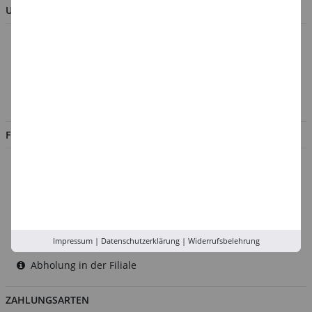
UNTERNEHMEN
Über uns
Kontakt
Impressum
Jobs
FILIALEN
Düsseldorf
Köln
Rhein-Ruhr
Versand-Zentrale
Impressum
|
Datenschutzerklärung
|
Widerrufsbelehrung
Service
Abholung in der Filiale
ZAHLUNGSARTEN