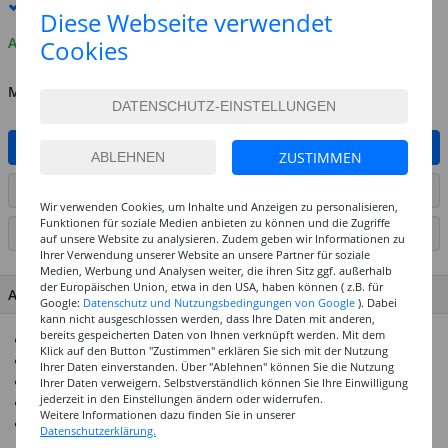
Premium
-Lieferung verfügbar
Diese Webseite verwendet
Auf Lager
Cookies
MENGE
IN DEN WARENKORB
ZUSTIMMEN
ARTIKEL AUF WUNSCHLISTE SETZEN
Wir verwenden Cookies, um Inhalte und Anzeigen zu personalisieren,
Funktionen für soziale Medien anbieten zu können und die Zugriffe
SEITE DRUCKEN
auf unsere Website zu analysieren. Zudem geben wir Informationen zu
Ihrer Verwendung unserer Website an unsere Partner für soziale
Medien, Werbung und Analysen weiter, die ihren Sitz ggf. außerhalb
der Europäischen Union, etwa in den USA, haben können ( z.B. für
ARTIKEL MERKMALE & DETAILS
Google:
Datenschutz und Nutzungsbedingungen von Google
). Dabei
kann nicht ausgeschlossen werden, dass Ihre Daten mit anderen,
bereits gespeicherten Daten von Ihnen verknüpft werden. Mit dem
Glänzend und Lichtdurchlässig
Klick auf den Button "Zustimmen" erklären Sie sich mit der Nutzung
Durchmesser: 20mm
Ihrer Daten einverstanden. Über "Ablehnen" können Sie die Nutzung
Ideal für Dekorationen
Ihrer Daten verweigern. Selbstverständlich können Sie Ihre Einwilligung
jederzeit in den Einstellungen ändern oder widerrufen.
In vielen Farben erhältlich
Weitere Informationen dazu finden Sie in unserer
Preiswerter Blickfang
Datenschutzerklärung.