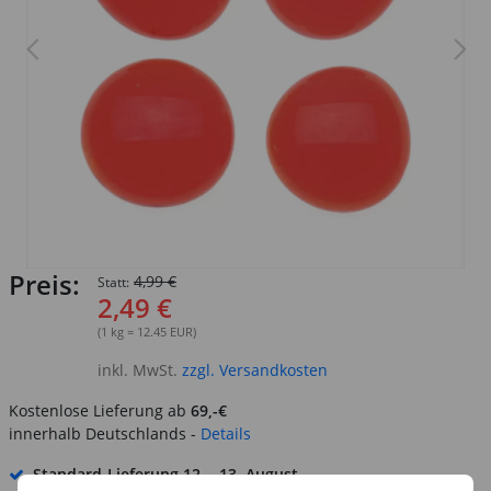
Preis:
4,99 €
Statt:
2,49 €
(1 kg = 12.45 EUR)
inkl. MwSt.
zzgl. Versandkosten
Kostenlose Lieferung ab
69,-€
innerhalb Deutschlands -
Details
Standard-Lieferung
12. - 13. August