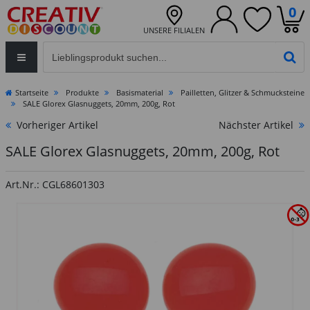
0
UNSERE FILIALEN
Eingabefeld für die Produktsuche im Header
PR
Startseite
Produkte
Basismaterial
Pailletten, Glitzer & Schmucksteine
SALE Glorex Glasnuggets, 20mm, 200g, Rot
Vorheriger Artikel
Nächster Artikel
SALE Glorex Glasnuggets, 20mm, 200g, Rot
Art.Nr.: CGL68601303