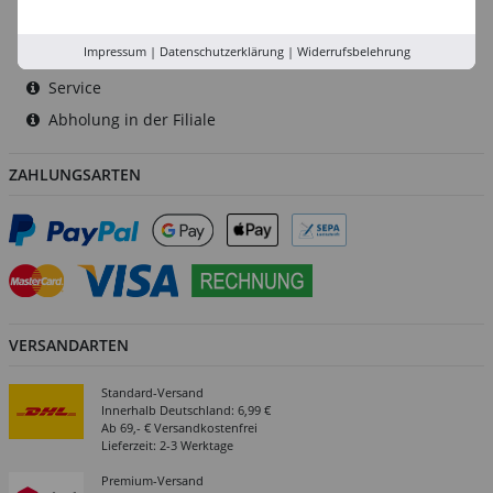
Rhein-Ruhr
Impressum
|
Datenschutzerklärung
|
Widerrufsbelehrung
Versand-Zentrale
Service
Abholung in der Filiale
ZAHLUNGSARTEN
VERSANDARTEN
Standard-Versand
Innerhalb Deutschland: 6,99 €
Ab 69,- € Versandkostenfrei
Lieferzeit: 2-3 Werktage
Premium-Versand