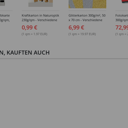
rbkarte
Kraftkarton in Naturoptik
Glitterkarton 300g/m², 50
Fotokar
30g/qm,
230g/qm - Verschiedene
x 70 cm - Verschiedene
300g/qm
lkarton
Formate
Ausführungen
50x70 cm
0,99 €
6,99 €
72,9
rton
(1 qm = 1.97 EUR)
(1 qm = 19.97 EUR)
(1 qm = 
EN, KAUFTEN AUCH