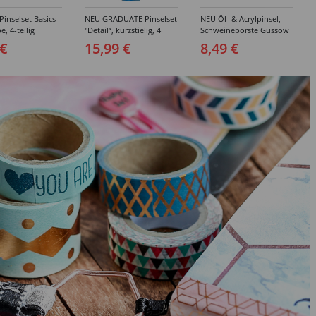
inselset Basics
NEU GRADUATE Pinselset
NEU Öl- & Acrylpinsel,
e, 4-teilig
"Detail“, kurzstielig, 4
Schweineborste Gussow
Synthetikpinsel
Flach, 3er Set, 4, 8, 10
 €
15,99 €
8,49 €