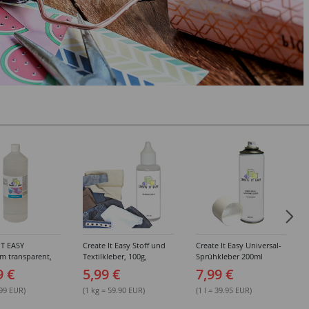
IT EASY
Create It Easy Stoff und
Create It Easy Universal-
im transparent,
Textilkleber, 100g,
Sprühkleber 200ml
sungsmittel,
Kunststoffflasche mit
(permanent)
9 €
5,99 €
7,99 €
Maldüse
.99 EUR)
(1 kg = 59.90 EUR)
(1 l = 39.95 EUR)