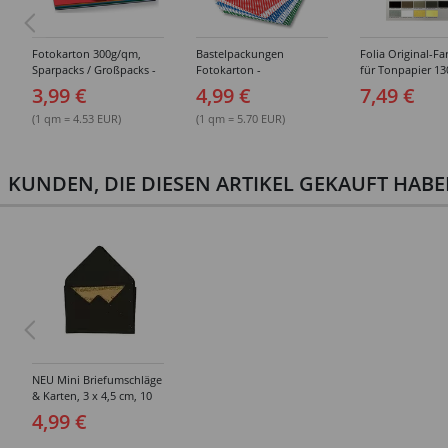
Fotokarton 300g/qm,
Bastelpackungen
Folia Original-Fa
Sparpacks / Großpacks -
Fotokarton -
für Tonpapier 1
Verschiedene
Verschiedene
Tonkarton/ Baste
3,99 €
4,99 €
7,49 €
Ausführungen
Sortierungen
220g/qm, Fotoka
300g/qm
(1 qm = 4.53 EUR)
(1 qm = 5.70 EUR)
KUNDEN, DIE DIESEN ARTIKEL GEKAUFT HAB
NEU Mini Briefumschläge
& Karten, 3 x 4,5 cm, 10
Stück, Schwarz - Glitter
4,99 €
Gold