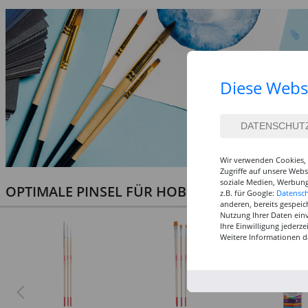
Diese Webs
Wir verwenden Cookies, 
Zugriffe auf unsere Web
soziale Medien, Werbung
OPTIMALE PINSEL FÜR HOBBY & KUNST
z.B. für Google:
Datensc
anderen, bereits gespeic
Nutzung Ihrer Daten ein
Ihre Einwilligung jederz
Weitere Informationen d