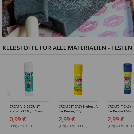
KLEBSTOFFE FÜR ALLE MATERIALIEN - TESTE
CREATIV DISCOUNT
CREATE IT EASY Klebestift
CREATE IT EASY K
Klebestift 10g, 1 Stück
für Kinder, 22 g
für Kinder MAGIC
0,99 €
2,99 €
2,99 €
(1 kg = 99.00 EUR)
(1 kg = 135.91 EUR)
(1 kg = 135.91 EU