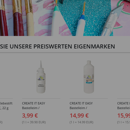
N SIE UNSERE PREISWERTEN EIGENMARKEN
lebestift
CREATE IT EASY
CREATE IT EASY
CREATE 
, 22 g
Bastelleim /
Bastelleim /
Bastelle
Buchbinderleim, 100 ml
Buchbinderleim, 1000 ml
ohne Lö
3,99 €
14,99 €
15,9
1000 ml
R)
(1 l = 39.90 EUR)
(1 l = 14.99 EUR)
(1 l = 15