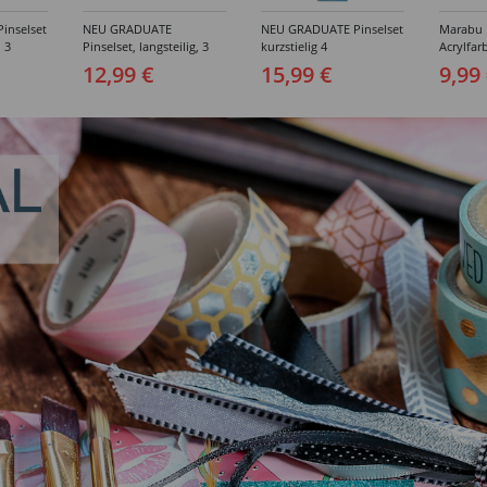
inselset
NEU GRADUATE
NEU GRADUATE Pinselset
Marabu P
, 3
Pinselset, langsteilig, 3
kurzstielig 4
Acrylfarb
Synthetikpinsel
Synthetikpinsel
12,99 €
15,99 €
9,99