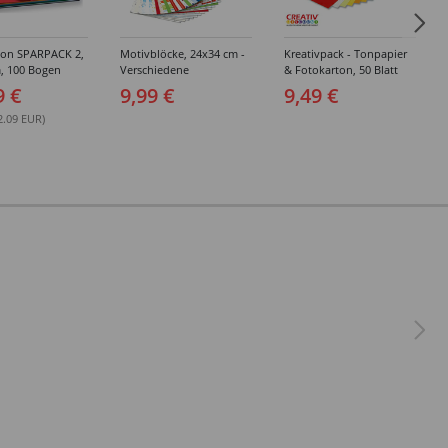
ton SPARPACK 2,
Motivblöcke, 24x34 cm -
Kreativpack - Tonpapier
, 100 Bogen
Verschiedene
& Fotokarton, 50 Blatt
 sortiert
Sortierungen
9 €
9,99 €
9,49 €
2.09 EUR)