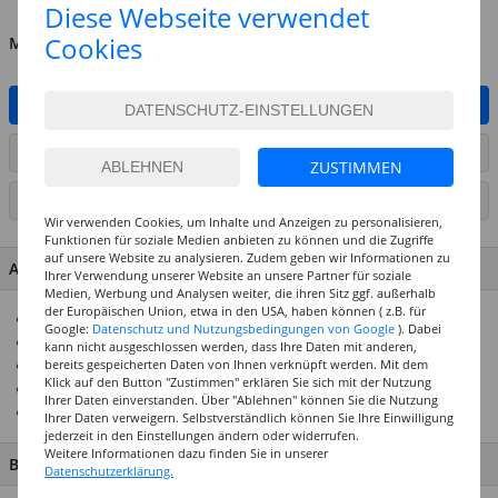
Diese Webseite verwendet
Cookies
MENGE
IN DEN WARENKORB
ARTIKEL AUF WUNSCHLISTE SETZEN
ZUSTIMMEN
SEITE DRUCKEN
Wir verwenden Cookies, um Inhalte und Anzeigen zu personalisieren,
Funktionen für soziale Medien anbieten zu können und die Zugriffe
auf unsere Website zu analysieren. Zudem geben wir Informationen zu
ARTIKEL MERKMALE & DETAILS
Ihrer Verwendung unserer Website an unsere Partner für soziale
Medien, Werbung und Analysen weiter, die ihren Sitz ggf. außerhalb
der Europäischen Union, etwa in den USA, haben können ( z.B. für
Zum Aufkleben und Aufnähen
Google:
Datenschutz und Nutzungsbedingungen von Google
). Dabei
Beutel mit verschiedenen Größen
kann nicht ausgeschlossen werden, dass Ihre Daten mit anderen,
bereits gespeicherten Daten von Ihnen verknüpft werden. Mit dem
Top-Preis-Leistungsverhältnis
Klick auf den Button "Zustimmen" erklären Sie sich mit der Nutzung
Creativ-Discount-Hausmarke
Ihrer Daten einverstanden. Über "Ablehnen" können Sie die Nutzung
Ideal für Kindergärten & Schulen
Ihrer Daten verweigern. Selbstverständlich können Sie Ihre Einwilligung
jederzeit in den Einstellungen ändern oder widerrufen.
Weitere Informationen dazu finden Sie in unserer
BESCHREIBUNG
Datenschutzerklärung.