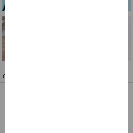
OPTIMALE PINSEL FÜR HOBBY & KUNST
NEU ArtCreation Öl-
NEU ArtCreation Öl-
NEU GRADUATE
& Acrylpinsel,
& Acrylpinsel,
Pinselset Rund,