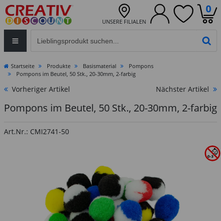
0
UNSERE FILIALEN
Eingabefeld für die Produktsuche im Header
PR
Startseite
Produkte
Basismaterial
Pompons
Pompons im Beutel, 50 Stk., 20-30mm, 2-farbig
Vorheriger Artikel
Nächster Artikel
Pompons im Beutel, 50 Stk., 20-30mm, 2-farbig
Art.Nr.: CMI2741-50