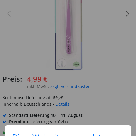
Preis:
4,99 €
inkl. MwSt.
zzgl. Versandkosten
Kostenlose Lieferung ab
69,-€
innerhalb Deutschlands -
Details
Standard-Lieferung
10. - 11. August
Premium
-Lieferung verfügbar
Auf Lager