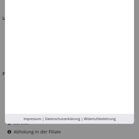
BESTELLUNG WIDERRUFEN
UNTERNEHMEN
Über uns
Kontakt
Impressum
Jobs
FILIALEN
Düsseldorf
Köln
Rhein-Ruhr
Versand-Zentrale
Impressum
|
Datenschutzerklärung
|
Widerrufsbelehrung
Service
Abholung in der Filiale