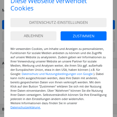
Diese Webseite verwendet
Cookies
MENGE
IN DEN WARENKORB
ZUSTIMMEN
ARTIKEL AUF WUNSCHLISTE SETZEN
SEITE DRUCKEN
Wir verwenden Cookies, um Inhalte und Anzeigen zu personalisieren,
Funktionen für soziale Medien anbieten zu können und die Zugriffe
auf unsere Website zu analysieren. Zudem geben wir Informationen zu
Ihrer Verwendung unserer Website an unsere Partner für soziale
ARTIKEL MERKMALE & DETAILS
Medien, Werbung und Analysen weiter, die ihren Sitz ggf. außerhalb
der Europäischen Union, etwa in den USA, haben können ( z.B. für
Google:
Datenschutz und Nutzungsbedingungen von Google
). Dabei
Für viele Bastelarbeiten geeignet
kann nicht ausgeschlossen werden, dass Ihre Daten mit anderen,
Perlen, Bügelperlen, Fäden, etc. lassen sich gut greifen
bereits gespeicherten Daten von Ihnen verknüpft werden. Mit dem
Attraktives Preis-Leistungsverhältnis
Klick auf den Button "Zustimmen" erklären Sie sich mit der Nutzung
Ihrer Daten einverstanden. Über "Ablehnen" können Sie die Nutzung
Länge ca. 13 cm
Ihrer Daten verweigern. Selbstverständlich können Sie Ihre Einwilligung
Ideal für den Hobby und Bastelbereich
jederzeit in den Einstellungen ändern oder widerrufen.
Weitere Informationen dazu finden Sie in unserer
Datenschutzerklärung.
BESCHREIBUNG