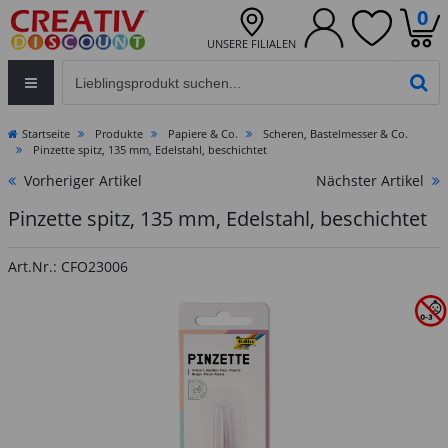
0
UNSERE FILIALEN
Eingabefeld für die Produktsuche im Header
PR
Startseite
Produkte
Papiere & Co.
Scheren, Bastelmesser & Co.
Pinzette spitz, 135 mm, Edelstahl, beschichtet
Vorheriger Artikel
Nächster Artikel
Pinzette spitz, 135 mm, Edelstahl, beschichtet
Art.Nr.: CFO23006