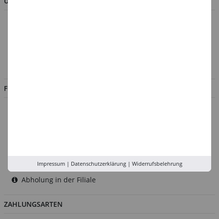
UNTERNEHMEN
Über uns
Kontakt
Impressum
Jobs
FILIALEN
Düsseldorf
Köln
Rhein-Ruhr
Versand-Zentrale
Impressum
|
Datenschutzerklärung
|
Widerrufsbelehrung
Service
Abholung in der Filiale
ZAHLUNGSARTEN