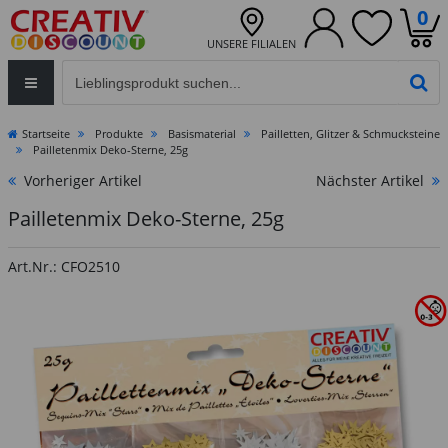
0
UNSERE FILIALEN
Eingabefeld für die Produktsuche im Header
PR
Startseite
Produkte
Basismaterial
Pailletten, Glitzer & Schmucksteine
Pailletenmix Deko-Sterne, 25g
Vorheriger Artikel
Nächster Artikel
Pailletenmix Deko-Sterne, 25g
Art.Nr.: CFO2510