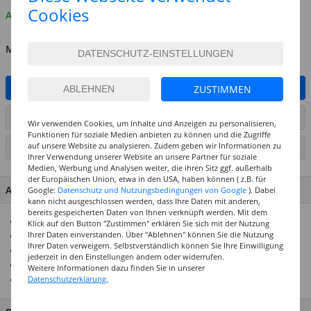
Cookies
Auf Lager
MENGE
IN DEN WARENKORB
ZUSTIMMEN
ARTIKEL AUF WUNSCHLISTE SETZEN
Wir verwenden Cookies, um Inhalte und Anzeigen zu personalisieren,
Funktionen für soziale Medien anbieten zu können und die Zugriffe
auf unsere Website zu analysieren. Zudem geben wir Informationen zu
SEITE DRUCKEN
Ihrer Verwendung unserer Website an unsere Partner für soziale
Medien, Werbung und Analysen weiter, die ihren Sitz ggf. außerhalb
der Europäischen Union, etwa in den USA, haben können ( z.B. für
ARTIKEL MERKMALE & DETAILS
Google:
Datenschutz und Nutzungsbedingungen von Google
). Dabei
kann nicht ausgeschlossen werden, dass Ihre Daten mit anderen,
bereits gespeicherten Daten von Ihnen verknüpft werden. Mit dem
Sterne in verschiedenen Formen und Farben
Klick auf den Button "Zustimmen" erklären Sie sich mit der Nutzung
Ihrer Daten einverstanden. Über "Ablehnen" können Sie die Nutzung
Ideal zum Verzieren von Karten etc.
Ihrer Daten verweigern. Selbstverständlich können Sie Ihre Einwilligung
Perfekt zum Dekorieren von Tischen
jederzeit in den Einstellungen ändern oder widerrufen.
Ungeschlagenes Preisleistungsverhältnis
Weitere Informationen dazu finden Sie in unserer
Vielfältig einsetzbar
Datenschutzerklärung.