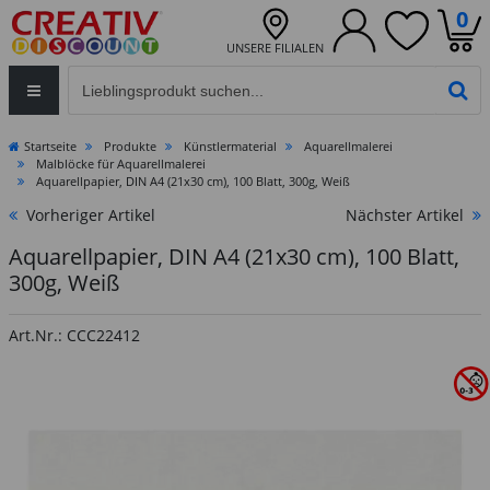
0
UNSERE FILIALEN
Eingabefeld für die Produktsuche im Header
PR
Startseite
Produkte
Künstlermaterial
Aquarellmalerei
Malblöcke für Aquarellmalerei
Aquarellpapier, DIN A4 (21x30 cm), 100 Blatt, 300g, Weiß
Vorheriger Artikel
Nächster Artikel
Aquarellpapier, DIN A4 (21x30 cm), 100 Blatt,
300g, Weiß
Art.Nr.: CCC22412