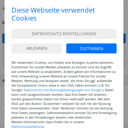
Diese Webseite verwendet
Auf Lager
Cookies
MENGE
IN DEN WARENKORB
ZUSTIMMEN
ARTIKEL AUF WUNSCHLISTE SETZEN
Wir verwenden Cookies, um Inhalte und Anzeigen zu personalisieren,
SEITE DRUCKEN
Funktionen für soziale Medien anbieten zu können und die Zugriffe
auf unsere Website zu analysieren. Zudem geben wir Informationen zu
Ihrer Verwendung unserer Website an unsere Partner für soziale
ARTIKEL MERKMALE & DETAILS
Medien, Werbung und Analysen weiter, die ihren Sitz ggf. außerhalb
der Europäischen Union, etwa in den USA, haben können ( z.B. für
Google:
Datenschutz und Nutzungsbedingungen von Google
). Dabei
Säurefreies Aquarellpapier in Premium-Qualität
kann nicht ausgeschlossen werden, dass Ihre Daten mit anderen,
bereits gespeicherten Daten von Ihnen verknüpft werden. Mit dem
Format: A4, 21x30 cm, 300 g
Klick auf den Button "Zustimmen" erklären Sie sich mit der Nutzung
Strukturierte Oberfläche
Ihrer Daten einverstanden. Über "Ablehnen" können Sie die Nutzung
Für viele Maltechniken geeignet
Ihrer Daten verweigern. Selbstverständlich können Sie Ihre Einwilligung
Ideal für Hobby und Kunstunterricht
jederzeit in den Einstellungen ändern oder widerrufen.
Weitere Informationen dazu finden Sie in unserer
Datenschutzerklärung.