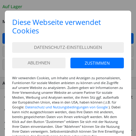
Auf Lager
Diese Webseite verwendet
MENGE
Cookies
IN DEN WARENKORB
ARTIKEL AUF WUNSCHLISTE SETZEN
ZUSTIMMEN
SEITE DRUCKEN
Wir verwenden Cookies, um Inhalte und Anzeigen zu personalisieren,
ARTIKEL MERKMALE & DETAILS
Funktionen für soziale Medien anbieten zu können und die Zugriffe
auf unsere Website zu analysieren. Zudem geben wir Informationen zu
Ihrer Verwendung unserer Website an unsere Partner für soziale
Cremig-pastose Konsistenz für die optimale Anwendung mit
Medien, Werbung und Analysen weiter, die ihren Sitz ggf. außerhalb
der Europäischen Union, etwa in den USA, haben können ( z.B. für
Fingern und Händen
Google:
Datenschutz und Nutzungsbedingungen von Google
). Dabei
Leuchtkräftige Farben auf Wasserbasis für Kinder ab zwei
kann nicht ausgeschlossen werden, dass Ihre Daten mit anderen,
Jahren
bereits gespeicherten Daten von Ihnen verknüpft werden. Mit dem
Klick auf den Button "Zustimmen" erklären Sie sich mit der Nutzung
6 Dosen à 150 ml in Gelb, Rot, Blau, Grün, Weiß, Schwarz
Ihrer Daten einverstanden. Über "Ablehnen" können Sie die Nutzung
Dermatologisch getestet; Parabenfrei, glutenfrei, laktosefrei,
Ihrer Daten verweigern. Selbstverständlich können Sie Ihre Einwilligung
nussfrei, vegan