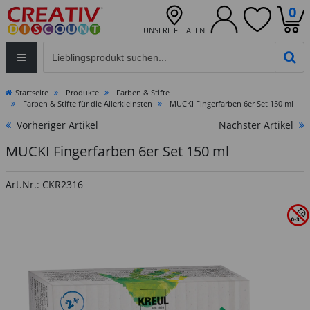
0
UNSERE FILIALEN
Eingabefeld für die Produktsuche im Header
PR
Startseite
Produkte
Farben & Stifte
Farben & Stifte für die Allerkleinsten
MUCKI Fingerfarben 6er Set 150 ml
Vorheriger Artikel
Nächster Artikel
MUCKI Fingerfarben 6er Set 150 ml
Art.Nr.: CKR2316