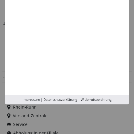
BESTELLUNG WIDERRUFEN
UNTERNEHMEN
Über uns
Kontakt
Impressum
Jobs
FILIALEN
Düsseldorf
Köln
Impressum
|
Datenschutzerklärung
|
Widerrufsbelehrung
Rhein-Ruhr
Versand-Zentrale
Service
Abholung in der Filiale