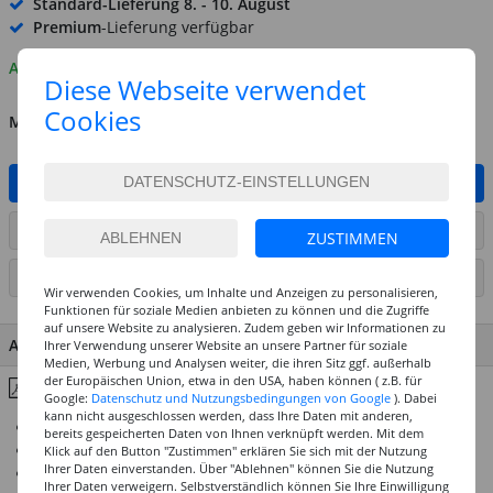
Standard-Lieferung
8. - 10. August
Premium
-Lieferung verfügbar
Auf Lager
Diese Webseite verwendet
Cookies
MENGE
IN DEN WARENKORB
ARTIKEL AUF WUNSCHLISTE SETZEN
ZUSTIMMEN
SEITE DRUCKEN
Wir verwenden Cookies, um Inhalte und Anzeigen zu personalisieren,
Funktionen für soziale Medien anbieten zu können und die Zugriffe
auf unsere Website zu analysieren. Zudem geben wir Informationen zu
ARTIKEL MERKMALE & DETAILS
Ihrer Verwendung unserer Website an unsere Partner für soziale
Medien, Werbung und Analysen weiter, die ihren Sitz ggf. außerhalb
der Europäischen Union, etwa in den USA, haben können ( z.B. für
Inhaltsstoffe & Hinweise
Google:
Datenschutz und Nutzungsbedingungen von Google
). Dabei
kann nicht ausgeschlossen werden, dass Ihre Daten mit anderen,
Zahlreiche brillante, farbstarke Farbtöne zur Auswahl
bereits gespeicherten Daten von Ihnen verknüpft werden. Mit dem
Viele Töne mit höchtmöglicher Lichtechtheit
Klick auf den Button "Zustimmen" erklären Sie sich mit der Nutzung
Ihrer Daten einverstanden. Über "Ablehnen" können Sie die Nutzung
Gleiche Rezeptur für Näpfchen- und Tubenfarbe
Ihrer Daten verweigern. Selbstverständlich können Sie Ihre Einwilligung