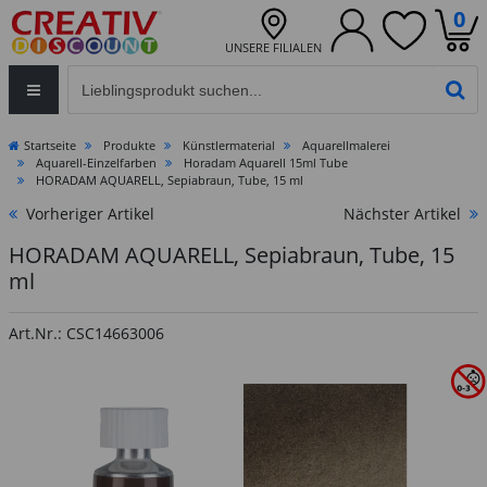
0
UNSERE FILIALEN
Eingabefeld für die Produktsuche im Header
PR
Startseite
Produkte
Künstlermaterial
Aquarellmalerei
Aquarell-Einzelfarben
Horadam Aquarell 15ml Tube
HORADAM AQUARELL, Sepiabraun, Tube, 15 ml
Vorheriger Artikel
Nächster Artikel
HORADAM AQUARELL, Sepiabraun, Tube, 15
ml
Art.Nr.: CSC14663006