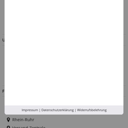
Verpackungsverordnung
AGB & Kundeninformation
BESTELLUNG WIDERRUFEN
UNTERNEHMEN
Über uns
Kontakt
Impressum
Jobs
FILIALEN
Düsseldorf
Impressum
|
Datenschutzerklärung
|
Widerrufsbelehrung
Köln
Rhein-Ruhr
Versand-Zentrale