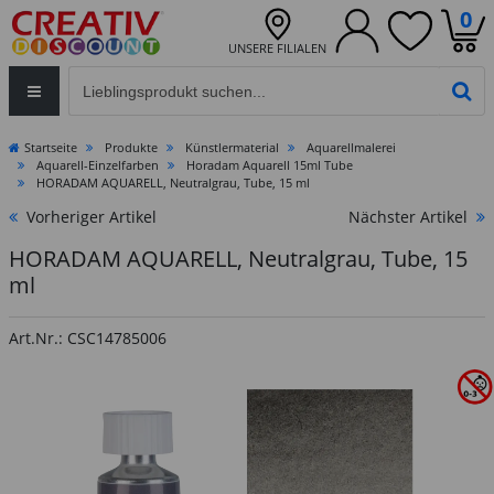
0
UNSERE FILIALEN
Eingabefeld für die Produktsuche im Header
PR
Startseite
Produkte
Künstlermaterial
Aquarellmalerei
Aquarell-Einzelfarben
Horadam Aquarell 15ml Tube
HORADAM AQUARELL, Neutralgrau, Tube, 15 ml
Vorheriger Artikel
Nächster Artikel
HORADAM AQUARELL, Neutralgrau, Tube, 15
ml
Art.Nr.: CSC14785006