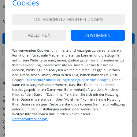
Cookies
Auf Lager
MENGE
ZUSTIMMEN
IN DEN WARENKORB
Wir verwenden Cookies, um Inhalte und Anzeigen zu personalisieren,
ARTIKEL AUF WUNSCHLISTE SETZEN
Funktionen für soziale Medien anbieten zu können und die Zugriffe
auf unsere Website zu analysieren. Zudem geben wir Informationen zu
SEITE DRUCKEN
Ihrer Verwendung unserer Website an unsere Partner für soziale
Medien, Werbung und Analysen weiter, die ihren Sitz ggf. außerhalb
der Europäischen Union, etwa in den USA, haben können ( z.B. für
Google:
Datenschutz und Nutzungsbedingungen von Google
). Dabei
BESCHREIBUNG
kann nicht ausgeschlossen werden, dass Ihre Daten mit anderen,
bereits gespeicherten Daten von Ihnen verknüpft werden. Mit dem
Klick auf den Button "Zustimmen" erklären Sie sich mit der Nutzung
UHU Pappmaché Kleister ist ideal für Pappmaché
Ihrer Daten einverstanden. Über "Ablehnen" können Sie die Nutzung
Bastelarbeiten mit Papier, Karton und Pappe. Die einzigartige,
Ihrer Daten verweigern. Selbstverständlich können Sie Ihre Einwilligung
wasserundurchlässige Verpackung erlaubt ein direktes
jederzeit in den Einstellungen ändern oder widerrufen.
Weitere Informationen dazu finden Sie in unserer
Anrühren in der Verpackung. UHU Pappmaché Kleister ist frei
Datenschutzerklärung.
von Lösungsmittel und anderen chemischen Zusatzstoffen. Der
Kleister trocknet transparent und ist mit lauwarmen Wasser
auswaschbar.