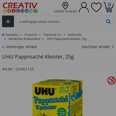
0
UNSERE FILIALEN
Eingabefeld für die Produktsuche im Header
PR
Startseite
Produkte
Papiere & Co.
Klebstoffe
Alleskleber & Bastelleim
UHU Pappmaché Kleister, 25g
Vorheriger Artikel
Nächster Artikel
UHU Pappmaché Kleister, 25g
Art.Nr.: CUH51125