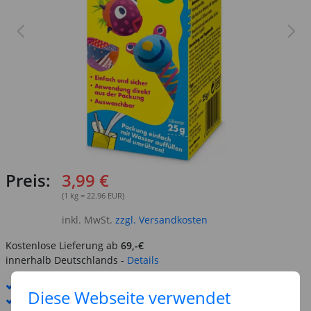
Preis:
3,99 €
(1 kg = 22.96 EUR)
inkl. MwSt.
zzgl. Versandkosten
Kostenlose Lieferung ab
69,-€
innerhalb Deutschlands -
Details
Standard-Lieferung
8. - 10. August
Diese Webseite verwendet
Premium
-Lieferung verfügbar