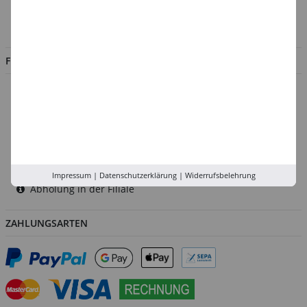
Impressum
Jobs
FILIALEN
Düsseldorf
Köln
Rhein-Ruhr
Versand-Zentrale
Service
Impressum
|
Datenschutzerklärung
|
Widerrufsbelehrung
Abholung in der Filiale
ZAHLUNGSARTEN