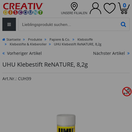
0
UNSERE FILIALEN
Eingabefeld für die Produktsuche im Header
PR
Startseite
Produkte
Papiere & Co.
Klebstoffe
Klebestifte & Kleberoller
UHU Klebestift ReNATURE, 8,2g
Vorheriger Artikel
Nächster Artikel
UHU Klebestift ReNATURE, 8,2g
Art.Nr.: CUH39