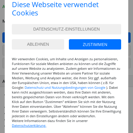
Diese Webseite verwendet
Auf Lager
Cookies
MENGE
IN DEN WARENKORB
ZUSTIMMEN
ARTIKEL AUF WUNSCHLISTE SETZEN
Wir verwenden Cookies, um Inhalte und Anzeigen zu personalisieren,
SEITE DRUCKEN
Funktionen für soziale Medien anbieten zu können und die Zugriffe
auf unsere Website zu analysieren. Zudem geben wir Informationen zu
Ihrer Verwendung unserer Website an unsere Partner für soziale
Medien, Werbung und Analysen weiter, die ihren Sitz ggf. außerhalb
ARTIKEL MERKMALE & DETAILS
der Europäischen Union, etwa in den USA, haben können ( z.B. für
Google:
Datenschutz und Nutzungsbedingungen von Google
). Dabei
kann nicht ausgeschlossen werden, dass Ihre Daten mit anderen,
Lösemittelfreier Klebestift mit 98 % naturbasierter
bereits gespeicherten Daten von Ihnen verknüpft werden. Mit dem
Klebeformel
Klick auf den Button "Zustimmen" erklären Sie sich mit der Nutzung
Ihrer Daten einverstanden. Über "Ablehnen" können Sie die Nutzung
Behälter aus 58 % nachwachsenden Rohstoffen
Ihrer Daten verweigern. Selbstverständlich können Sie Ihre Einwilligung
Schraubkappe schützt zuverlässig vor Austrocknung
jederzeit in den Einstellungen ändern oder widerrufen.
Klebt schnell, stark und dauerhaft; sehr ergiebig
Weitere Informationen dazu finden Sie in unserer
Datenschutzerklärung.
Rückstände kalt auswaschbar – ideal für Schule und Büro