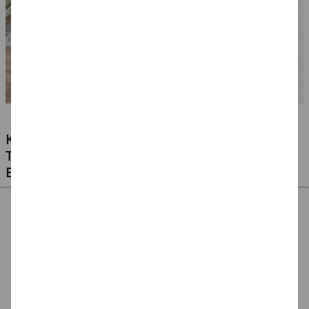
KLEBSTOFFE FÜR ALLE MATERIALIEN -
TESTEN SIE UNSERE PREISWERTEN
EIGENMARKEN
CREATIV DISCOUNT
CREATE IT EASY
CREATE IT EASY
Klebestift 10g, 1
Klebestift für
Klebestift für Kinder