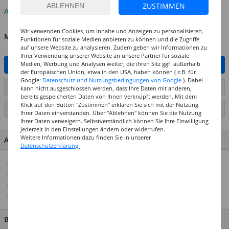
ZUSTIMMEN
Auf Lager
Wir verwenden Cookies, um Inhalte und Anzeigen zu personalisieren,
MENGE
Funktionen für soziale Medien anbieten zu können und die Zugriffe
auf unsere Website zu analysieren. Zudem geben wir Informationen zu
Ihrer Verwendung unserer Website an unsere Partner für soziale
Medien, Werbung und Analysen weiter, die ihren Sitz ggf. außerhalb
IN DEN WARENKORB
der Europäischen Union, etwa in den USA, haben können ( z.B. für
Google:
Datenschutz und Nutzungsbedingungen von Google
). Dabei
ARTIKEL AUF WUNSCHLISTE SETZEN
kann nicht ausgeschlossen werden, dass Ihre Daten mit anderen,
bereits gespeicherten Daten von Ihnen verknüpft werden. Mit dem
Klick auf den Button "Zustimmen" erklären Sie sich mit der Nutzung
SEITE DRUCKEN
Ihrer Daten einverstanden. Über "Ablehnen" können Sie die Nutzung
Ihrer Daten verweigern. Selbstverständlich können Sie Ihre Einwilligung
jederzeit in den Einstellungen ändern oder widerrufen.
Weitere Informationen dazu finden Sie in unserer
ARTIKEL MERKMALE & DETAILS
Datenschutzerklärung.
TOP Preis-Leistungs-Verhältnis
ideal für Einrichtungen und Vielverbraucher
Nachfüller für Klebenfilmabroller
19 mm breit, 33 m lang
BESCHREIBUNG