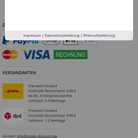
Service
Abholung in der Filiale
ZAHLUNGSARTEN
Impressum
|
Datenschutzerklärung
|
Widerrufsbelehrung
VERSANDARTEN
Standard-Versand
Innerhalb Deutschland: 6,99 €
Ab 69,- € Versandkostenfrei
Lieferzeit: 2-3 Werktage
Premium-Versand
Innerhalb Deutschland: 9,99 €
Lieferzeit: 1-2 Werktage
Kontakt:
info@creativ-discount.de