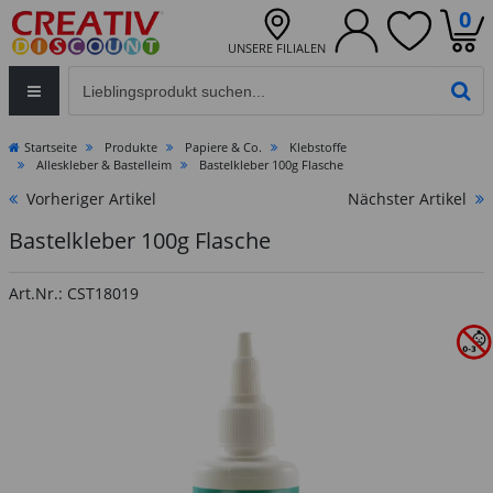
0
UNSERE FILIALEN
Eingabefeld für die Produktsuche im Header
PR
Startseite
Produkte
Papiere & Co.
Klebstoffe
Alleskleber & Bastelleim
Bastelkleber 100g Flasche
Vorheriger Artikel
Nächster Artikel
Bastelkleber 100g Flasche
Art.Nr.: CST18019