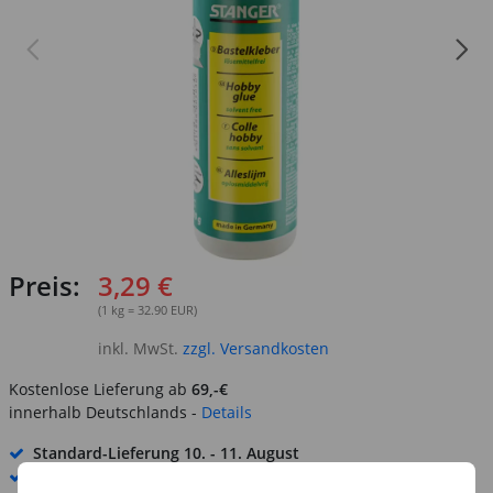
Preis:
3,29 €
(1 kg = 32.90 EUR)
inkl. MwSt.
zzgl. Versandkosten
Kostenlose Lieferung ab
69,-€
innerhalb Deutschlands -
Details
Standard-Lieferung
10. - 11. August
Premium
-Lieferung verfügbar