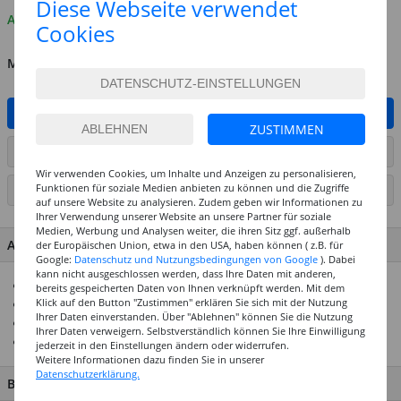
Diese Webseite verwendet
Auf Lager
Cookies
MENGE
IN DEN WARENKORB
ZUSTIMMEN
ARTIKEL AUF WUNSCHLISTE SETZEN
Wir verwenden Cookies, um Inhalte und Anzeigen zu personalisieren,
Funktionen für soziale Medien anbieten zu können und die Zugriffe
SEITE DRUCKEN
auf unsere Website zu analysieren. Zudem geben wir Informationen zu
Ihrer Verwendung unserer Website an unsere Partner für soziale
Medien, Werbung und Analysen weiter, die ihren Sitz ggf. außerhalb
ARTIKEL MERKMALE & DETAILS
der Europäischen Union, etwa in den USA, haben können ( z.B. für
Google:
Datenschutz und Nutzungsbedingungen von Google
). Dabei
kann nicht ausgeschlossen werden, dass Ihre Daten mit anderen,
TOP Preis-Leistungs-Verhältnis
bereits gespeicherten Daten von Ihnen verknüpft werden. Mit dem
Klick auf den Button "Zustimmen" erklären Sie sich mit der Nutzung
Ideal für Einrichtungen und Vielverbraucher
Ihrer Daten einverstanden. Über "Ablehnen" können Sie die Nutzung
Zum Kleben von Papier, Pappe, Stoffe, Holz & mehr
Ihrer Daten verweigern. Selbstverständlich können Sie Ihre Einwilligung
100g Flasche
jederzeit in den Einstellungen ändern oder widerrufen.
Weitere Informationen dazu finden Sie in unserer
Datenschutzerklärung.
BESCHREIBUNG