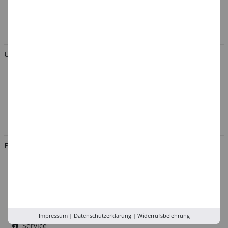
AGB & Kundeninformation
BESTELLUNG WIDERRUFEN
UNTERNEHMEN
Über uns
Kontakt
Impressum
Jobs
FILIALEN
Düsseldorf
Köln
Rhein-Ruhr
Versand-Zentrale
Impressum
|
Datenschutzerklärung
|
Widerrufsbelehrung
Service