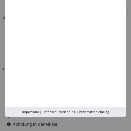
BESTELLUNG WIDERRUFEN
UNTERNEHMEN
Über uns
Kontakt
Impressum
Jobs
FILIALEN
Düsseldorf
Köln
Rhein-Ruhr
Versand-Zentrale
Impressum
|
Datenschutzerklärung
|
Widerrufsbelehrung
Service
Abholung in der Filiale