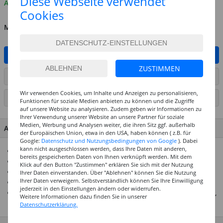
Diese Webseite verwendet
Auf Lager
Cookies
MENGE
IN DEN WARENKORB
ZUSTIMMEN
ARTIKEL AUF WUNSCHLISTE SETZEN
Wir verwenden Cookies, um Inhalte und Anzeigen zu personalisieren,
SEITE DRUCKEN
Funktionen für soziale Medien anbieten zu können und die Zugriffe
auf unsere Website zu analysieren. Zudem geben wir Informationen zu
Ihrer Verwendung unserer Website an unsere Partner für soziale
Medien, Werbung und Analysen weiter, die ihren Sitz ggf. außerhalb
ARTIKEL MERKMALE & DETAILS
der Europäischen Union, etwa in den USA, haben können ( z.B. für
Google:
Datenschutz und Nutzungsbedingungen von Google
). Dabei
kann nicht ausgeschlossen werden, dass Ihre Daten mit anderen,
6 Pastellfarben für kreative Anwendungen
bereits gespeicherten Daten von Ihnen verknüpft werden. Mit dem
Rundspitze mit ca. 2,4 mm Strichstärke
Klick auf den Button "Zustimmen" erklären Sie sich mit der Nutzung
Permanente, geruchsarme Acryltinte auf Wasserbasis
Ihrer Daten einverstanden. Über "Ablehnen" können Sie die Nutzung
Ihrer Daten verweigern. Selbstverständlich können Sie Ihre Einwilligung
Wisch- und wasserfest auf nahezu allen Oberflächen
jederzeit in den Einstellungen ändern oder widerrufen.
Ideal für langlebige Gestaltungen auf Papier, Karton, Plastik,
Weitere Informationen dazu finden Sie in unserer
Metall, Glas, Keramik, Holz und Stein
Datenschutzerklärung.