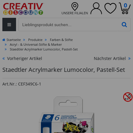
0
UNSERE FILIALEN
Eingabefeld für die Produktsuche im Header
PR
Startseite
Produkte
Farben & Stifte
Acryl - & Universal-Stifte & Marker
Staedtler Acrylmarker Lumocolor, Pastell-Set
Vorheriger Artikel
Nächster Artikel
Staedtler Acrylmarker Lumocolor, Pastell-Set
Art.Nr.: CEF349C6-1