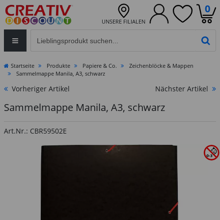
0
UNSERE FILIALEN
Eingabefeld für die Produktsuche im Header
PR
Startseite
Produkte
Papiere & Co.
Zeichenblöcke & Mappen
Sammelmappe Manila, A3, schwarz
Vorheriger Artikel
Nächster Artikel
Sammelmappe Manila, A3, schwarz
Art.Nr.: CBR59502E