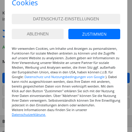
Cookies
inkl. MwSt.
zzgl. Versandkosten
Kostenlose Lieferung ab
69,-€
innerhalb Deutschlands -
Details
Standard-Lieferung
8. - 10. August
ZUSTIMMEN
Premium
-Lieferung verfügbar
Auf Lager
Wir verwenden Cookies, um Inhalte und Anzeigen zu personalisieren,
Funktionen für soziale Medien anbieten zu können und die Zugriffe
auf unsere Website zu analysieren. Zudem geben wir Informationen zu
MENGE
Ihrer Verwendung unserer Website an unsere Partner für soziale
Medien, Werbung und Analysen weiter, die ihren Sitz ggf. außerhalb
der Europäischen Union, etwa in den USA, haben können ( z.B. für
Google:
Datenschutz und Nutzungsbedingungen von Google
). Dabei
IN DEN WARENKORB
kann nicht ausgeschlossen werden, dass Ihre Daten mit anderen,
bereits gespeicherten Daten von Ihnen verknüpft werden. Mit dem
ARTIKEL AUF WUNSCHLISTE SETZEN
Klick auf den Button "Zustimmen" erklären Sie sich mit der Nutzung
Ihrer Daten einverstanden. Über "Ablehnen" können Sie die Nutzung
Ihrer Daten verweigern. Selbstverständlich können Sie Ihre Einwilligung
SEITE DRUCKEN
jederzeit in den Einstellungen ändern oder widerrufen.
Weitere Informationen dazu finden Sie in unserer
Datenschutzerklärung.
BESCHREIBUNG