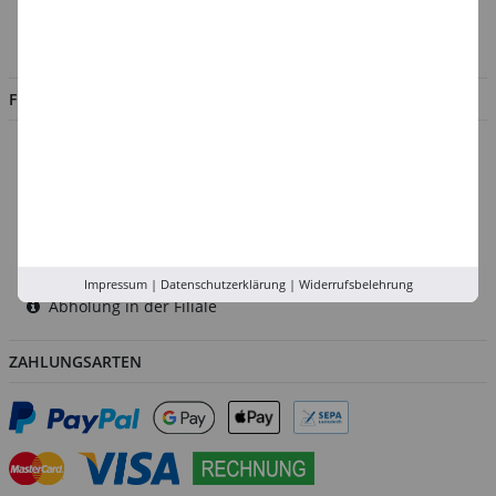
Impressum
Jobs
FILIALEN
Düsseldorf
Köln
Rhein-Ruhr
Versand-Zentrale
Service
Impressum
|
Datenschutzerklärung
|
Widerrufsbelehrung
Abholung in der Filiale
ZAHLUNGSARTEN