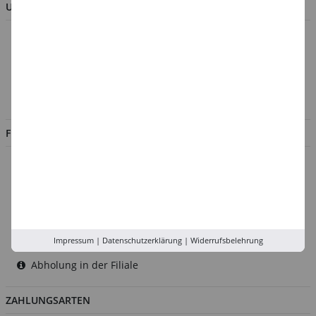
UNTERNEHMEN
Über uns
Kontakt
Impressum
Jobs
FILIALEN
Düsseldorf
Köln
Rhein-Ruhr
Versand-Zentrale
Impressum
|
Datenschutzerklärung
|
Widerrufsbelehrung
Service
Abholung in der Filiale
ZAHLUNGSARTEN