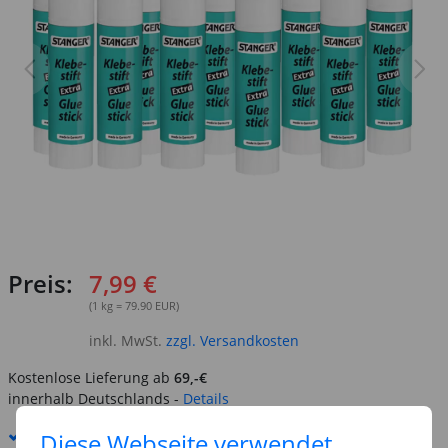
Preis:
7,99 €
(1 kg = 79.90 EUR)
inkl. MwSt.
zzgl. Versandkosten
Kostenlose Lieferung ab
69,-€
innerhalb Deutschlands -
Details
Standard-Lieferung
11. - 12. August
Diese Webseite verwendet