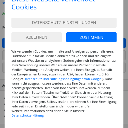
Premium
-Lieferung verfügbar
Cookies
Auf Lager
MENGE
ZUSTIMMEN
IN DEN WARENKORB
Wir verwenden Cookies, um Inhalte und Anzeigen zu personalisieren,
ARTIKEL AUF WUNSCHLISTE SETZEN
Funktionen für soziale Medien anbieten zu können und die Zugriffe
auf unsere Website zu analysieren. Zudem geben wir Informationen zu
Ihrer Verwendung unserer Website an unsere Partner für soziale
SEITE DRUCKEN
Medien, Werbung und Analysen weiter, die ihren Sitz ggf. außerhalb
der Europäischen Union, etwa in den USA, haben können ( z.B. für
Google:
Datenschutz und Nutzungsbedingungen von Google
). Dabei
kann nicht ausgeschlossen werden, dass Ihre Daten mit anderen,
ARTIKEL MERKMALE & DETAILS
bereits gespeicherten Daten von Ihnen verknüpft werden. Mit dem
Klick auf den Button "Zustimmen" erklären Sie sich mit der Nutzung
Ihrer Daten einverstanden. Über "Ablehnen" können Sie die Nutzung
TOP Preis-Leistungs-Verhältnis
Ihrer Daten verweigern. Selbstverständlich können Sie Ihre Einwilligung
ideal für Einrichtungen und Vielverbraucher
jederzeit in den Einstellungen ändern oder widerrufen.
Lösungsmittelfrei
Weitere Informationen dazu finden Sie in unserer
Datenschutzerklärung.
Für Papier, Fotos, Pappe & andere Materialien