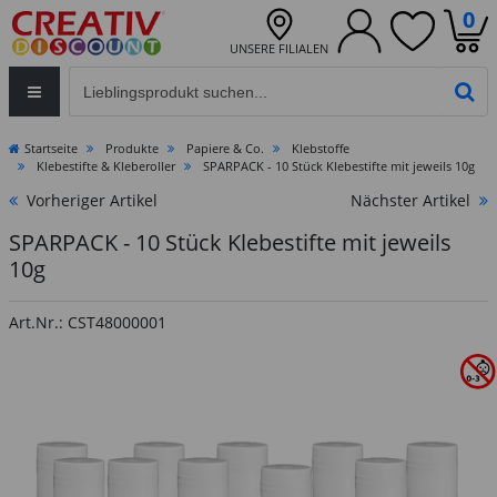
0
UNSERE FILIALEN
Eingabefeld für die Produktsuche im Header
PR
Startseite
Produkte
Papiere & Co.
Klebstoffe
Klebestifte & Kleberoller
SPARPACK - 10 Stück Klebestifte mit jeweils 10g
Vorheriger Artikel
Nächster Artikel
SPARPACK - 10 Stück Klebestifte mit jeweils
10g
Art.Nr.: CST48000001