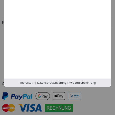
Impressum
Jobs
FILIALEN
Düsseldorf
Köln
Rhein-Ruhr
Versand-Zentrale
Service
Abholung in der Filiale
Impressum
|
Datenschutzerklärung
|
Widerrufsbelehrung
ZAHLUNGSARTEN