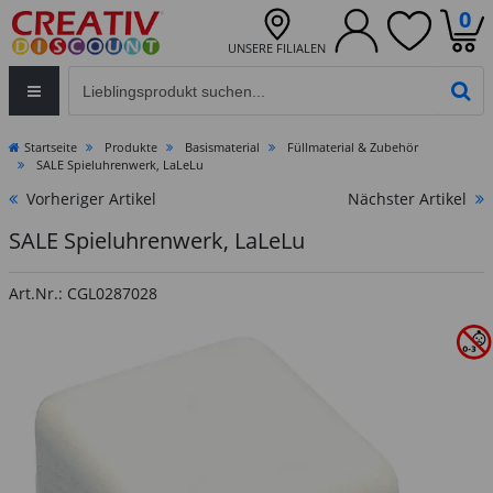
0
UNSERE FILIALEN
Eingabefeld für die Produktsuche im Header
PR
Startseite
Produkte
Basismaterial
Füllmaterial & Zubehör
SALE Spieluhrenwerk, LaLeLu
Vorheriger Artikel
Nächster Artikel
SALE Spieluhrenwerk, LaLeLu
Art.Nr.: CGL0287028