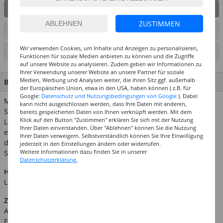
IN DEN WARENKORB
ZUSTIMMEN
ARTIKEL AUF WUNSCHLISTE SETZEN
Wir verwenden Cookies, um Inhalte und Anzeigen zu personalisieren,
SEITE DRUCKEN
Funktionen für soziale Medien anbieten zu können und die Zugriffe
auf unsere Website zu analysieren. Zudem geben wir Informationen zu
Ihrer Verwendung unserer Website an unsere Partner für soziale
Medien, Werbung und Analysen weiter, die ihren Sitz ggf. außerhalb
BESCHREIBUNG
der Europäischen Union, etwa in den USA, haben können ( z.B. für
Google:
Datenschutz und Nutzungsbedingungen von Google
). Dabei
Mit unseren Brumm- und Quietschstimmen und den
kann nicht ausgeschlossen werden, dass Ihre Daten mit anderen,
Spieluhrenwerken werden die Teddys & Kuscheltiere zum
bereits gespeicherten Daten von Ihnen verknüpft werden. Mit dem
Klick auf den Button "Zustimmen" erklären Sie sich mit der Nutzung
Leben erweckt. Die Spieluhrenwerke / Musikdosen werden
Ihrer Daten einverstanden. Über "Ablehnen" können Sie die Nutzung
einfach in Teddys, Puppen & Kuscheltiere eingenäht und mit
Ihrer Daten verweigern. Selbstverständlich können Sie Ihre Einwilligung
dem heraushängenden Kordelzug aufgezogen. Größe: ca.
jederzeit in den Einstellungen ändern oder widerrufen.
Weitere Informationen dazu finden Sie in unserer
55x58x36mm
Datenschutzerklärung.
Hinweis:
Abgebildetes weiteres Zubehör ist nicht im
Lieferumfang enthalten.
Zusätzliche Produktinformationen:
Art.Nr.: CGL0287028
EAN: 7610877107202