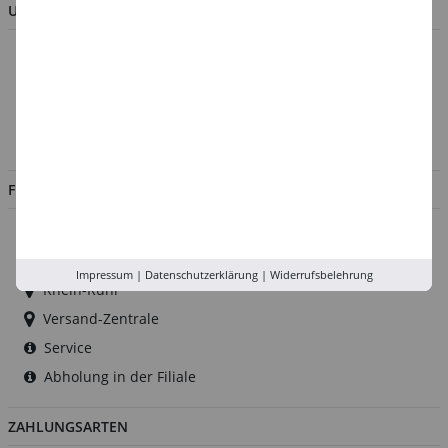
UNTERNEHMEN
Über uns
Kontakt
Impressum
Jobs
FILIALEN
Düsseldorf
Köln
Impressum
|
Datenschutzerklärung
|
Widerrufsbelehrung
Rhein-Ruhr
Versand-Zentrale
Service
Abholung in der Filiale
ZAHLUNGSARTEN