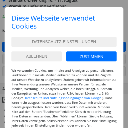
Standard-Lieferung
10. - 11. August
Premium
-Lieferung verfügbar
Diese Webseite verwendet
Auf Lager
Cookies
MENGE
IN DEN WARENKORB
ZUSTIMMEN
ARTIKEL AUF WUNSCHLISTE SETZEN
Wir verwenden Cookies, um Inhalte und Anzeigen zu personalisieren,
SEITE DRUCKEN
Funktionen für soziale Medien anbieten zu können und die Zugriffe
auf unsere Website zu analysieren. Zudem geben wir Informationen zu
Ihrer Verwendung unserer Website an unsere Partner für soziale
ARTIKEL MERKMALE & DETAILS
Medien, Werbung und Analysen weiter, die ihren Sitz ggf. außerhalb
der Europäischen Union, etwa in den USA, haben können ( z.B. für
Google:
Datenschutz und Nutzungsbedingungen von Google
). Dabei
Inhaltsstoffe & Hinweise
kann nicht ausgeschlossen werden, dass Ihre Daten mit anderen,
bereits gespeicherten Daten von Ihnen verknüpft werden. Mit dem
Ausschließlich 4 und 5 Sterne Lichtechtheit
Klick auf den Button "Zustimmen" erklären Sie sich mit der Nutzung
Deckkraft für brillante Mischungen
Ihrer Daten einverstanden. Über "Ablehnen" können Sie die Nutzung
Ihrer Daten verweigern. Selbstverständlich können Sie Ihre Einwilligung
Höchste Ergiebigkeit und beste Vermalbarkeit
jederzeit in den Einstellungen ändern oder widerrufen.