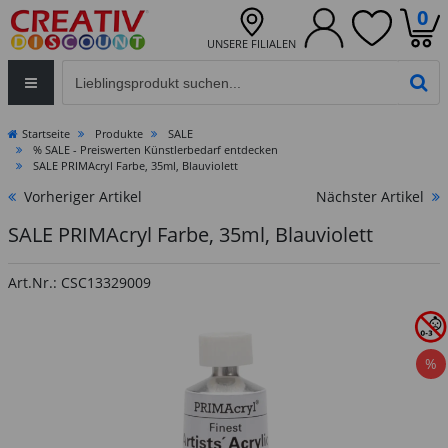
0
UNSERE FILIALEN
Eingabefeld für die Produktsuche im Header
PR
Startseite
Produkte
SALE
% SALE - Preiswerten Künstlerbedarf entdecken
SALE PRIMAcryl Farbe, 35ml, Blauviolett
Vorheriger Artikel
Nächster Artikel
SALE PRIMAcryl Farbe, 35ml, Blauviolett
Art.Nr.: CSC13329009
%