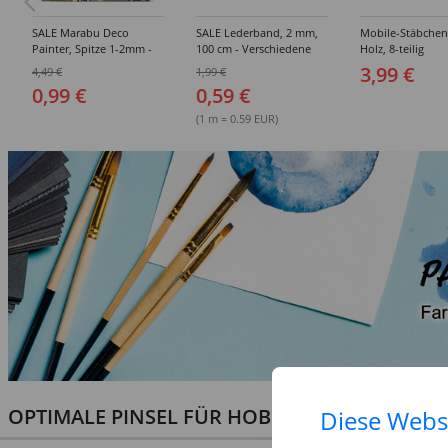
SALE Marabu Deco
SALE Lederband, 2 mm,
Mobile-Stäbchen
Painter, Spitze 1-2mm -
100 cm - Verschiedene
Holz, 8-teilig
Verschiedene Farbtöne
Farben
3,99 €
4,49 €
1,99 €
0,99 €
0,59 €
(1 m = 0.59 EUR)
OPTIMALE PINSEL FÜR HOBBY & KUNST
Diese Webs