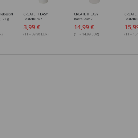
lebestift
CREATE IT EASY
CREATE IT EASY
CREATE 
, 22 g
Bastelleim /
Bastelleim /
Bastelle
Buchbinderleim, 100 ml
Buchbinderleim, 1000 ml
ohne Lö
3,99 €
14,99 €
15,9
1000 ml
R)
(1 l = 39.90 EUR)
(1 l = 14.99 EUR)
(1 l = 15