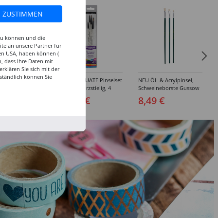
ZUSTIMMEN
 zu können und die
te an unsere Partner für
den USA, haben können (
, dass Ihre Daten mit
klären Sie sich mit der
ständlich können Sie
inselset Basics
NEU GRADUATE Pinselset
NEU Öl- & Acrylpinsel,
e, 4-teilig
"Detail“, kurzstielig, 4
Schweineborste Gussow
Synthetikpinsel
Flach, 3er Set, 4, 8, 10
 €
15,99 €
8,49 €