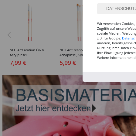
Wir verwenden Cookies, 
Zugriffe auf unsere Web
soziale Medien, Werbung
z.B. für Google:
Datensc
anderen, bereits gespeic
Nutzung Ihrer Daten ein
NEU ArtCreation Öl- &
NEU ArtCreation Öl- &
NEU GRADUATE P
Ihre Einwilligung jederz
Acrylpinsel,
Acrylpinsel, Synthetik,
Rund, kurzstielig
Weitere Informationen d
Schweineborste Rund,
langer Stiel, 3
Synthetikpinsel
7,99 €
5,99 €
12,99 €
3er Set, No. 2, 6, 10
Flachpinsel, 4, 8, 16