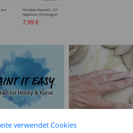
 aus
Horadam Aquarell, 1/2
Näpfchen, Perylengrün
7,99 €
eite verwendet Cookies