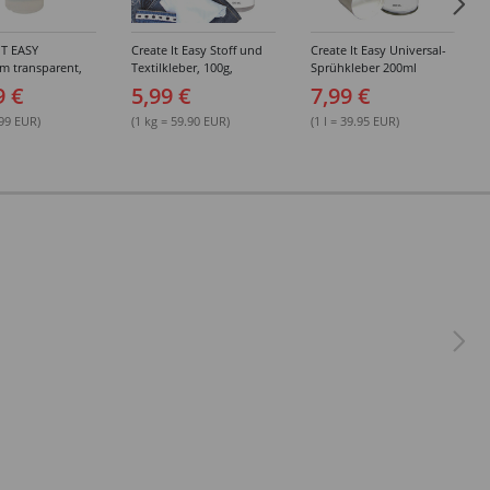
IT EASY
Create It Easy Stoff und
Create It Easy Universal-
im transparent,
Textilkleber, 100g,
Sprühkleber 200ml
sungsmittel,
Kunststoffflasche mit
(permanent)
9 €
5,99 €
7,99 €
Maldüse
.99 EUR)
(1 kg = 59.90 EUR)
(1 l = 39.95 EUR)