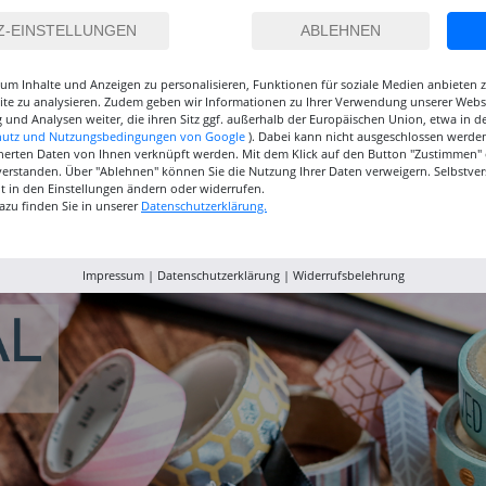
um Inhalte und Anzeigen zu personalisieren, Funktionen für soziale Medien anbieten
site zu analysieren. Zudem geben wir Informationen zu Ihrer Verwendung unserer Websi
 und Analysen weiter, die ihren Sitz ggf. außerhalb der Europäischen Union, etwa in 
hutz und Nutzungsbedingungen von Google
). Dabei kann nicht ausgeschlossen werden
herten Daten von Ihnen verknüpft werden. Mit dem Klick auf den Button "Zustimmen" er
verstanden. Über "Ablehnen" können Sie die Nutzung Ihrer Daten verweigern. Selbstver
inselset
NEU GRADUATE
NEU GRADUATE Pinselset
Marabu P
eit in den Einstellungen ändern oder widerrufen.
, 3
Pinselset, langsteilig, 3
kurzstielig 4
Acrylfarb
azu finden Sie in unserer
Datenschutzerklärung.
Synthetikpinsel
Synthetikpinsel
12,99 €
15,99 €
9,99
Impressum
|
Datenschutzerklärung
|
Widerrufsbelehrung