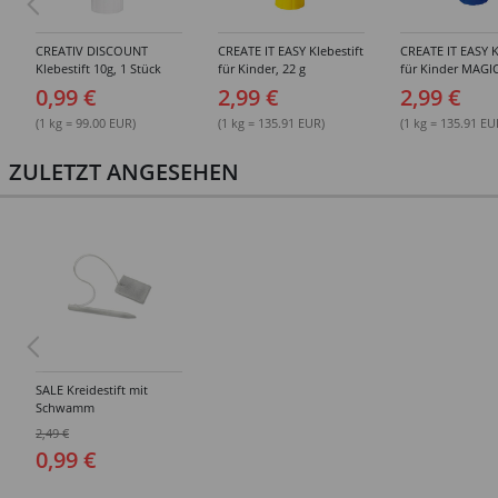
CREATIV DISCOUNT
CREATE IT EASY Klebestift
CREATE IT EASY K
Klebestift 10g, 1 Stück
für Kinder, 22 g
für Kinder MAGIC
0,99 €
2,99 €
2,99 €
(1 kg = 99.00 EUR)
(1 kg = 135.91 EUR)
(1 kg = 135.91 EU
ZULETZT ANGESEHEN
SALE Kreidestift mit
Schwamm
2,49 €
0,99 €