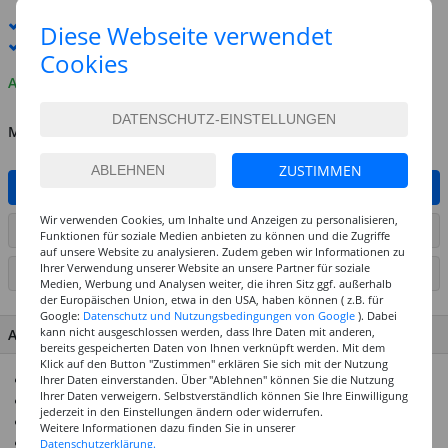
Standard-Lieferung
10. - 11. August
Diese Webseite verwendet
Premium
-Lieferung verfügbar
Cookies
Auf Lager
MENGE
ZUSTIMMEN
IN DEN WARENKORB
Wir verwenden Cookies, um Inhalte und Anzeigen zu personalisieren,
ARTIKEL AUF WUNSCHLISTE SETZEN
Funktionen für soziale Medien anbieten zu können und die Zugriffe
auf unsere Website zu analysieren. Zudem geben wir Informationen zu
Ihrer Verwendung unserer Website an unsere Partner für soziale
SEITE DRUCKEN
Medien, Werbung und Analysen weiter, die ihren Sitz ggf. außerhalb
der Europäischen Union, etwa in den USA, haben können ( z.B. für
Google:
Datenschutz und Nutzungsbedingungen von Google
). Dabei
kann nicht ausgeschlossen werden, dass Ihre Daten mit anderen,
ARTIKEL MERKMALE & DETAILS
bereits gespeicherten Daten von Ihnen verknüpft werden. Mit dem
Klick auf den Button "Zustimmen" erklären Sie sich mit der Nutzung
Auf 48 Farbtöne optimiertes Sortiment
Ihrer Daten einverstanden. Über "Ablehnen" können Sie die Nutzung
Ihrer Daten verweigern. Selbstverständlich können Sie Ihre Einwilligung
Maximal deckend, farbintensiv und samtmatt
jederzeit in den Einstellungen ändern oder widerrufen.
Angenehm und streifenfrei verarbeitbar
Weitere Informationen dazu finden Sie in unserer
Stets wiederanlösbar
Datenschutzerklärung.