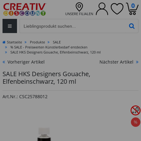
0
UNSERE FILIALEN
Eingabefeld für die Produktsuche im Header
PR
Startseite
Produkte
SALE
% SALE - Preiswerten Künstlerbedarf entdecken
SALE HKS Designers Gouache, Elfenbeinschwarz, 120 ml
Vorheriger Artikel
Nächster Artikel
SALE HKS Designers Gouache,
Elfenbeinschwarz, 120 ml
Art.Nr.: CSC25788012
%