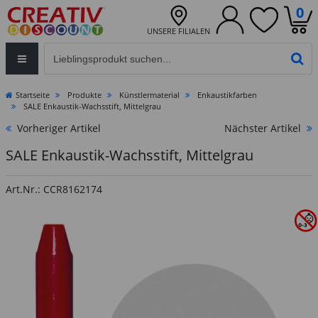
0
UNSERE FILIALEN
Eingabefeld für die Produktsuche im Header
PR
Startseite
Produkte
Künstlermaterial
Enkaustikfarben
SALE Enkaustik-Wachsstift, Mittelgrau
Vorheriger Artikel
Nächster Artikel
SALE Enkaustik-Wachsstift, Mittelgrau
Art.Nr.: CCR8162174