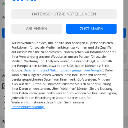
Auf Lager
MENGE
ZUSTIMMEN
IN DEN WARENKORB
Wir verwenden Cookies, um Inhalte und Anzeigen zu personalisieren,
ARTIKEL AUF WUNSCHLISTE SETZEN
Funktionen für soziale Medien anbieten zu können und die Zugriffe
auf unsere Website zu analysieren. Zudem geben wir Informationen zu
Ihrer Verwendung unserer Website an unsere Partner für soziale
SEITE DRUCKEN
Medien, Werbung und Analysen weiter, die ihren Sitz ggf. außerhalb
der Europäischen Union, etwa in den USA, haben können ( z.B. für
Google:
Datenschutz und Nutzungsbedingungen von Google
). Dabei
ARTIKEL MERKMALE & DETAILS
kann nicht ausgeschlossen werden, dass Ihre Daten mit anderen,
bereits gespeicherten Daten von Ihnen verknüpft werden. Mit dem
Klick auf den Button "Zustimmen" erklären Sie sich mit der Nutzung
Inhaltsstoffe & Hinweise
Ihrer Daten einverstanden. Über "Ablehnen" können Sie die Nutzung
Ihrer Daten verweigern. Selbstverständlich können Sie Ihre Einwilligung
Farbkonsistenz: lichtecht und UV-stabilisiert
jederzeit in den Einstellungen ändern oder widerrufen.
Schmelzpunkt: zwischen 62 °C und 66 °C
Weitere Informationen dazu finden Sie in unserer
Datenschutzerklärung.
Wachskomposition aus Bienen- und Carnaubawachs
BESCHREIBUNG